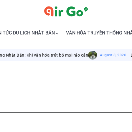
N TỨC DU LỊCH NHẬT BẢN
VĂN HÓA TRUYỀN THỐNG NH
hật Bản: Khi văn hóa trút bỏ mọi rảo cản
Du l
August 8, 2026