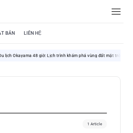
ẬT BẢN
LIÊN HỆ
ịch Okayama 48 giờ: Lịch trình khám phá vùng đất mặt trời
Aug
1 Article