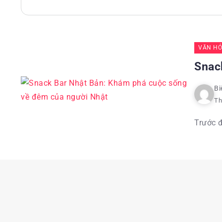
VĂN HÓ
Snac
Bi
Th
Trước đ