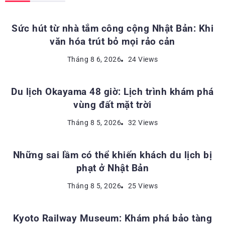
Sức hút từ nhà tắm công cộng Nhật Bản: Khi
văn hóa trút bỏ mọi rảo cản
ĐỊA ĐIỂM DU LỊCH NHẬT BẢN
Tháng 8 6, 2026
24 Views
Du lịch Okayama 48 giờ: Lịch trình khám phá
vùng đất mặt trời
KINH NGHIỆM DU LỊCH NHẬT BẢN
Tháng 8 5, 2026
32 Views
Những sai lầm có thể khiến khách du lịch bị
phạt ở Nhật Bản
ĐỊA ĐIỂM DU LỊCH NHẬT BẢN
Tháng 8 5, 2026
25 Views
Kyoto Railway Museum: Khám phá bảo tàng