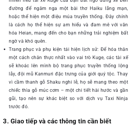
nhiên nếu tài xế Kuge của bạn bất ngờ dừng xe bên
đường để ngâm nga một bài thơ Haiku lãng mạn,
hoặc thể hiện một điệu múa truyền thống. Đây chính
là cách họ thể hiện sự am hiểu và đam mê với văn
hóa Heian, mang đến cho bạn những trải nghiệm bất
ngờ và khó quên.
Trang phục và phụ kiện tái hiện lịch sử: Để hóa thân
một cách chân thực nhất vào vai trò Kuge, các tài xế
sẽ khoác lên mình bộ trang phục truyền thống lộng
lẫy, đội mũ Kanmuri đặc trưng của giới quý tộc. Thay
vì cầm thanh gỗ Shaku nghi lễ, họ sẽ mang theo một
chiếc thìa gỗ múc cơm – một chi tiết hài hước và gần
gũi, tạo nên sự khác biệt so với dịch vụ Taxi Ninja
trước đó.
3. Giao tiếp và các thông tin cần biết