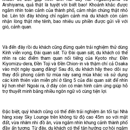
Arshiyama, quả thật là tuyệt vời biết bao! Khoảnh khắc được
ngắm nhìn toàn cảnh của thành phố, cảm nhận chúng thật nhỏ
bé. Lên tới đây không chỉ ngắm cảnh mà du khách còn cảm
nhận lòng thật nhẹ tênh, bao nhiêu ưu phiền được gửi về với
gió, cảnh quan.
Và đến đây rồi du khách cũng đừng quên trải nghiệm thử dùng
Kính viễn vọng, Đài quan sát. Từ Đài quan sát, du khách có thể
nhìn ra các điểm tham quan nổi tiếng của Kyoto như: Đền
Kiyomizu-dera, Đền Toji và Đền Chion-in và thậm chí cả Osaka
vào một ngày quang đãng! Sau đó, du khách hãy theo dõi sự
thay đổi phong cảnh từ mùa này sang mùa khác và sử dụng
các kính thiên văn miễn phí ở tầng 5 của đài quan sát để nhìn
kỹ hơn nhé! Ngoài ra, ở đây còn có màn hình cảm ứng giúp hỗ
trợ thuyết minh bằng nhiều ngôn ngữ vô cùng tiện lợi.
Đặc biệt, quý khách cũng có thể đến trải nghiệm ăn tối tại Nhà
hàng xoay Sky Lounge trên không từ độ cao 45m so với mặt
đất, vừa nhâm nhi đồ ăn, vừa ngắm nhìn khung cảnh thành phố
đầy ấn tượng. Từ đây, du khách có thể tận hưởng cơ hội ngắm