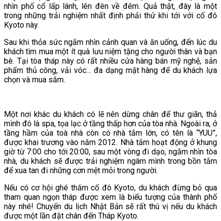
nhìn phố cổ lấp lánh, lên đèn về đêm. Quả thật, đây là một
trong những trải nghiệm nhất định phải thử khi tới với cố đô
Kyoto này.
Sau khi thỏa sức ngắm nhìn cảnh quan và ăn uống, đến lúc du
khách tìm mua một ít quà lưu niệm tặng cho người thân và bạn
bè. Tại tòa tháp này có rất nhiều cửa hàng bán mỹ nghệ, sản
phẩm thủ công, vải vóc… đa dạng mặt hàng để du khách lựa
chọn và mua sắm.
Một nơi khác du khách có lẽ nên dừng chân để thư giãn, thả
mình đó là spa, tọa lạc ở tầng thấp hơn của tòa nhà. Ngoài ra, ở
tầng hầm của toà nhà còn có nhà tắm lớn, có tên là “YUU”,
được khai trương vào năm 2012. Nhà tắm hoạt động ở khung
giờ từ 7:00 cho tới 20:00, sau một vòng đi dạo, ngắm nhìn tòa
nhà, du khách sẽ được trải nghiệm ngâm mình trong bồn tắm
để xua tan đi những cơn mệt mỏi trong người.
Nếu có cơ hội ghé thăm cố đô Kyoto, du khách đừng bỏ qua
tham quan ngọn tháp được xem là biểu tượng của thành phố
này nhé! Chuyến du lịch Nhật Bản sẽ rất thú vị nếu du khách
được một lần đặt chân đến Tháp Kyoto.