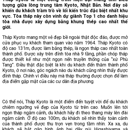
tượng giữa lòng trung tâm Kyoto, Nhật Bản. Nơi đây sẽ
khiến du khách trầm trồ về lối kiến trúc đặc biệt nhất khu
vực. Tòa tháp này còn vinh dự giành Top 1 cho danh hiệu
tòa nhà được xây dựng bằng khung thép cao nhất thế
giới.
Tháp Kyoto mang một vẻ đẹp bề ngoài thật độc đáo, được mở
cửa phục vụ khách tham quan vào năm 1964. Tháp Kyoto có
độ cao 131m, được làm bằng thép, là ngọn tháp cao nhất toàn
thành phố. Được xây trên đỉnh tòa nhà 9 tầng, phần chóp tháp
được thiết kế như một ngọn nến truyền thống của “xứ Phù
Tang”. Điều thật đặc biệt là khi du khách đến thăm thành phố
Kyoto, ở nơi nào, góc ngách nào du khách cũng nhìn thấy được
đỉnh tháp. Chính vì điều này mà tháp thường được chọn để làm
địa điểm gặp mặt của các cư dân địa phương.
Có thể nói, Tháp Kyoto là một điểm đến tuyệt vời để du khách
chiêm ngưỡng vẻ đẹp của Kyoto từ trên cao. Muốn lên tới
ngọn tháp ngắm cảnh, du khách hãy đi theo thang máy lên đài
ngắm cảnh. Ở độ cao 100m, du khách sẽ nhìn thấy toàn cảnh
của thành phố được thu trọn vẹn trong tầm nhìn. Xa xa, du
khách sẽ bắt gặp hình ảnh hai dãy núi Higashiyama và