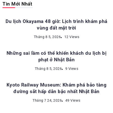
Tin Mới Nhất
ĐỊA ĐIỂM DU LỊCH NHẬT BẢN
Du lịch Okayama 48 giờ: Lịch trình khám phá
vùng đất mặt trời
KINH NGHIỆM DU LỊCH NHẬT BẢN
Tháng 8 5, 2026
12 Views
Những sai lầm có thể khiến khách du lịch bị
phạt ở Nhật Bản
ĐỊA ĐIỂM DU LỊCH NHẬT BẢN
Tháng 8 5, 2026
9 Views
Kyoto Railway Museum: Khám phá bảo tàng
đường sắt hấp dẫn bậc nhất Nhật Bản
ĐỊA ĐIỂM DU LỊCH NHẬT BẢN
Tháng 7 24, 2026
49 Views