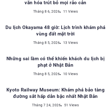
văn hóa trút bỏ mọi rảo cản
ĐỊA ĐIỂM DU LỊCH NHẬT BẢN
Tháng 8 6, 2026
11 Views
Du lịch Okayama 48 giờ: Lịch trình khám phá
vùng đất mặt trời
KINH NGHIỆM DU LỊCH NHẬT BẢN
Tháng 8 5, 2026
13 Views
Những sai lầm có thể khiến khách du lịch bị
phạt ở Nhật Bản
ĐỊA ĐIỂM DU LỊCH NHẬT BẢN
Tháng 8 5, 2026
10 Views
Kyoto Railway Museum: Khám phá bảo tàng
đường sắt hấp dẫn bậc nhất Nhật Bản
Tháng 7 24, 2026
51 Views