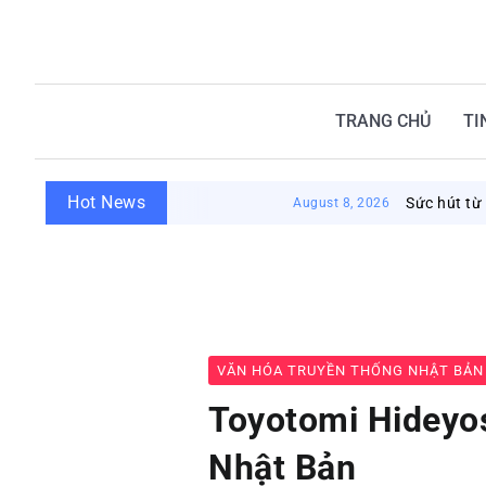
TRANG CHỦ
TI
Hot News
Sức hút từ nhà tắm côn
August 8, 2026
VĂN HÓA TRUYỀN THỐNG NHẬT BẢN
Toyotomi Hideyos
Nhật Bản