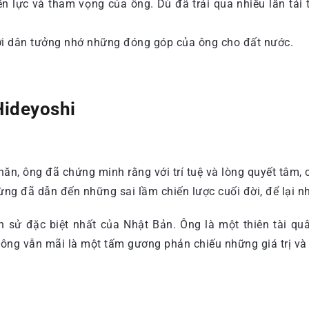
ền lực và tham vọng của ông. Dù đã trải qua nhiều lần tái t
ời dân tưởng nhớ những đóng góp của ông cho đất nước.
Hideyoshi
khăn, ông đã chứng minh rằng với trí tuệ và lòng quyết tâm,
g đã dẫn đến những sai lầm chiến lược cuối đời, để lại nh
h sử đặc biệt nhất của Nhật Bản. Ông là một thiên tài quâ
 ông vẫn mãi là một tấm gương phản chiếu những giá trị và 