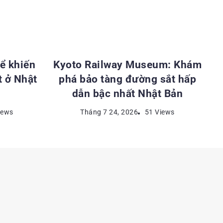
ẬT BẢN
ĐỊA ĐIỂM DU LỊCH NHẬT BẢN
ể khiến
Kyoto Railway Museum: Khám
t ở Nhật
phá bảo tàng đường sắt hấp
dẫn bậc nhất Nhật Bản
iews
Tháng 7 24, 2026
51 Views