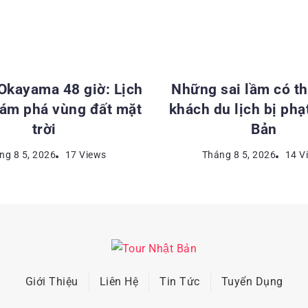
ĐIỂM DU LỊCH NHẬT BẢN
KINH NGHIỆM DU LỊCH NH
 Okayama 48 giờ: Lịch
Những sai lầm có th
hám phá vùng đất mặt
khách du lịch bị phạ
trời
Bản
ng 8 5, 2026
17 Views
Tháng 8 5, 2026
14 V
Giới Thiệu
Liên Hệ
Tin Tức
Tuyển Dụng