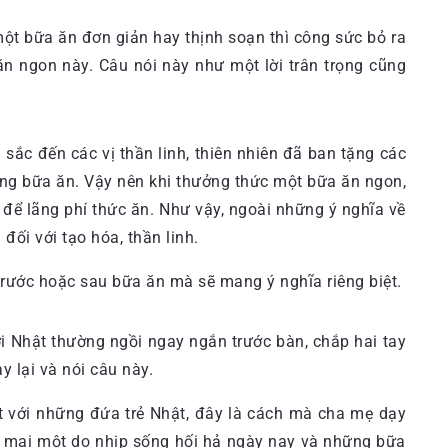
một bữa ăn đơn giản hay thịnh soạn thì công sức bỏ ra
ăn ngon này. Câu nói này như một lời trân trọng cũng
u sắc đến các vị thần linh, thiên nhiên đã ban tặng các
ững bữa ăn. Vậy nên khi thưởng thức một bữa ăn ngon,
để lãng phí thức ăn. Như vậy, ngoài những ý nghĩa về
ối với tạo hóa, thần linh.
rước hoặc sau bữa ăn mà sẽ mang ý nghĩa riêng biệt.
 Nhật thường ngồi ngay ngắn trước bàn, chắp hai tay
y lại và nói câu này.
ệt với những đứa trẻ Nhật, đây là cách mà cha mẹ dạy
bị mai một do nhịp sống hối hả ngày nay và những bữa