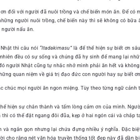
ơn đối với người đã nuôi trồng và chế biến món ăn. Để có 
hững người nuôi trồng, chế biến này thì sẽ không có bữa 
 người nấu ăn.
Nhật thì câu nói
“Itadakimasu”
là để thể hiện sự biết ơn sâ
n nhiên đều có sự sống và chúng đã hy sinh để mang lại nh
 đó người Nhật cũng tự nhắc nhở mình phải ăn hết và không 
ững quan niệm về giá trị đạo đức con người hay sự biết ơn đ
c chúc mọi người ăn ngon miệng. Tùy theo từng ngữ cảnh t
hể hiện sự chân thành và tấm lòng cảm ơn của mình. Người
thì có thể đặt ngang đôi đũa, kẹp ở hai ngón cái và chắp ta
ản và ngắn gọn nhưng lại chứa đựng nhiều ý nghĩa. Đặc bi
gười cho rằng nét văn hóa truyền thống tốt đẹp này đã dần 