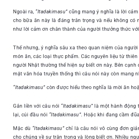
Ngoài ra,
“Itadakimasu”
cũng mang ý nghĩa là lời cảm 
cho bữa ăn này là đáng trân trọng và nếu không có n
như lời cảm ơn chân thành của người thưởng thức với
Thế nhưng, ý nghĩa sâu xa theo quan niệm của người 
món ăn, các loại thực phẩm. Các nguyên liệu từ thiê
người Nhật thường thể hiện sự biết ơn này. Bên cạnh
mặt văn hóa truyền thống thì câu nói này còn mang nh
“Itadakimasu”
còn được hiểu theo nghĩa là mời ăn hoặ
Gắn liền với câu nói
“Itadakimasu”
là một hành động t
lại, cúi đầu nói
“Itadakimasu”
. Hoặc khi đang cầm đũa 
Mặc dù
“Itadakimasu”
chỉ là câu nói vô cùng đơn gi
cho chúng về sự trân trọng và lòng biết ơn. Nhiều n