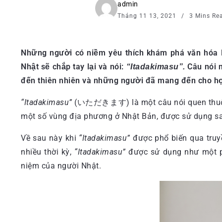
admin
Tháng 11 13, 2021
3 Mins Re
Những người có niềm yêu thích khám phá văn hóa 
Nhật sẽ chắp tay lại và nói:
Câu nói n
“Itadakimasu”.
đến thiên nhiên và những người đã mang đến cho h
“Itadakimasu”
(いただきます) là một câu nói quen thuộc v
một số vùng địa phương ở Nhật Bản, được sử dụng sau
Về sau này khi
“Itadakimasu”
được phổ biến qua truyề
nhiều thời kỳ,
“Itadakimasu”
được sử dụng như một ph
niệm của người Nhật.