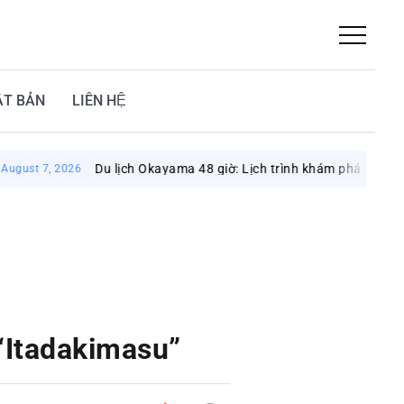
ẬT BẢN
LIÊN HỆ
Du lịch Okayama 48 giờ: Lịch trình khám phá vùng đất mặt trờ
2026
 “Itadakimasu”