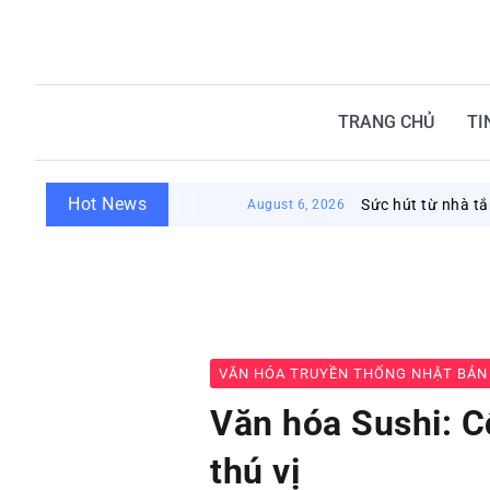
TRANG CHỦ
TI
Hot News
Sức hút từ nhà tắm công cộn
August 6, 2026
VĂN HÓA TRUYỀN THỐNG NHẬT BẢN
Văn hóa Sushi: C
thú vị