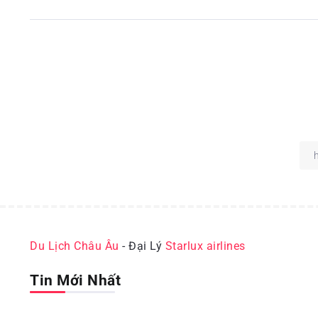
Du Lịch Châu Âu
- Đại Lý
Starlux airlines
Tin Mới Nhất
ĐỊA ĐIỂM DU LỊCH NHẬT BẢN
ĐỊA 