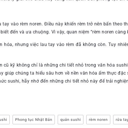
au tay vào rèm noren. Điều này khiến rèm trở nên bẩn theo 
iết đến và ưa chuộng. Vì vậy, quan niệm “rèm noren càng b
n hóa, nhưng việc lau tay vào rèm đã không còn. Tuy nhiên
 cũ kỹ không chỉ là những chi tiết nhỏ trong văn hóa sus
ày giúp chúng ta hiểu sâu hơn về nền văn hóa ẩm thực đặc 
hức sushi, hãy nhớ đến những chi tiết nhỏ này để trải nghi
ushi
Phong tục Nhật Bản
quán sushi
rèm noren
rửa ta