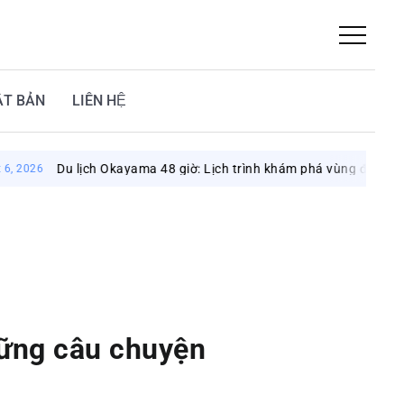
ẬT BẢN
LIÊN HỆ
u lịch Okayama 48 giờ: Lịch trình khám phá vùng đất mặt trời
hững câu chuyện