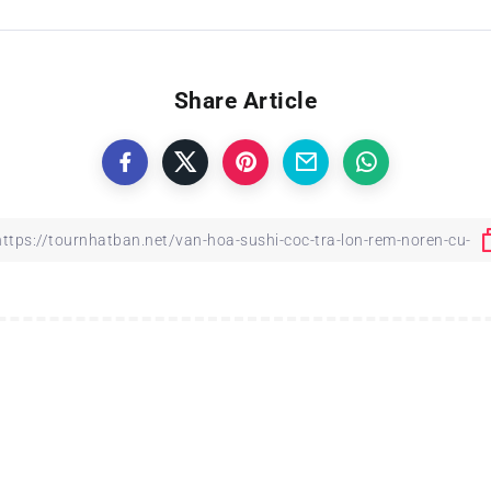
Share Article
ĐIỂM DU LỊCH NHẬT BẢN
KINH NGHIỆM DU LỊCH NH