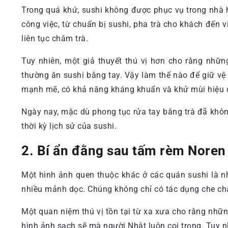
Trong quá khứ, sushi không được phục vụ trong nhà
công việc, từ chuẩn bị sushi, pha trà cho khách đến v
liên tục châm trà.
Tuy nhiên, một giả thuyết thú vị hơn cho rằng nhữn
thường ăn sushi bằng tay. Vậy làm thế nào để giữ vệ
mạnh mẽ, có khả năng kháng khuẩn và khử mùi hiệu quả
Ngày nay, mặc dù phong tục rửa tay bằng trà đã khôn
thời kỳ lịch sử của sushi.
2. Bí ẩn đằng sau tấm rèm Noren
Một hình ảnh quen thuộc khác ở các quán sushi là n
nhiều mảnh dọc. Chúng không chỉ có tác dụng che ch
Một quan niệm thú vị tồn tại từ xa xưa cho rằng nhữn
hình ảnh sạch sẽ mà người Nhật luôn coi trọng. Tuy nh