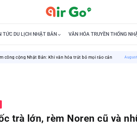
N TỨC DU LỊCH NHẬT BẢN
VĂN HÓA TRUYỀN THỐNG NH
g Nhật Bản: Khi văn hóa trút bỏ mọi rảo cản
D
August 6, 2026
ốc trà lớn, rèm Noren cũ và n