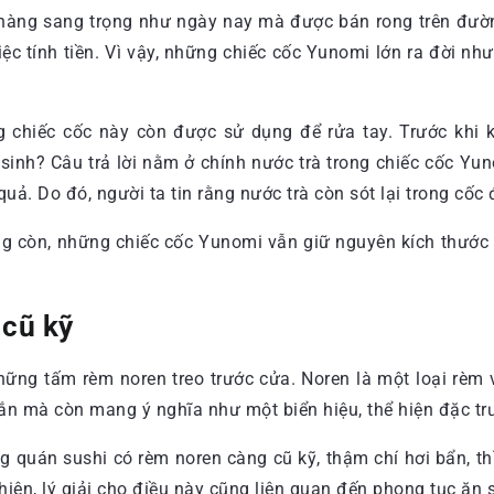
 hàng sang trọng như ngày nay mà được bán rong trên đư
iệc tính tiền. Vì vậy, những chiếc cốc Yunomi lớn ra đời như
g chiếc cốc này còn được sử dụng để rửa tay. Trước khi 
 sinh? Câu trả lời nằm ở chính nước trà trong chiếc cốc Yu
. Do đó, người ta tin rằng nước trà còn sót lại trong cốc 
g còn, những chiếc cốc Yunomi vẫn giữ nguyên kích thước 
 cũ kỹ
hững tấm rèm noren treo trước cửa. Noren là một loại rèm 
ắn mà còn mang ý nghĩa như một biển hiệu, thể hiện đặc tr
g quán sushi có rèm noren càng cũ kỹ, thậm chí hơi bẩn, t
iên, lý giải cho điều này cũng liên quan đến phong tục ăn s