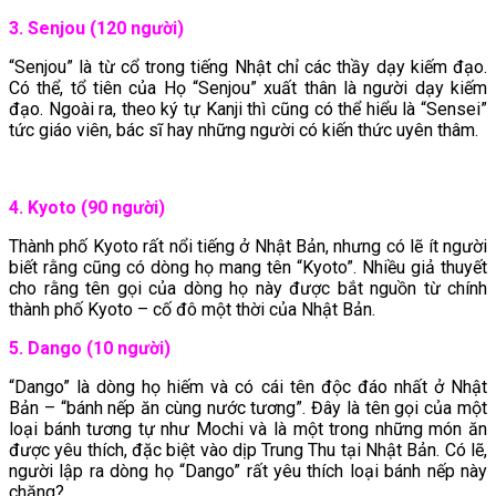
3. Senjou (120 người)
“Senjou” là từ cổ trong tiếng Nhật chỉ các thầy dạy kiếm đạo.
Có thể, tổ tiên của Họ “Senjou” xuất thân là người dạy kiếm
đạo. Ngoài ra, theo ký tự Kanji thì cũng có thể hiểu là “Sensei”
tức giáo viên, bác sĩ hay những người có kiến thức uyên thâm.
4. Kyoto (90 người)
Thành phố Kyoto rất nổi tiếng ở Nhật Bản, nhưng có lẽ ít người
biết rằng cũng có dòng họ mang tên “Kyoto”. Nhiều giả thuyết
cho rằng tên gọi của dòng họ này được bắt nguồn từ chính
thành phố Kyoto – cố đô một thời của Nhật Bản.
5. Dango (10 người)
“Dango” là dòng họ hiếm và có cái tên độc đáo nhất ở Nhật
Bản – “bánh nếp ăn cùng nước tương”. Đây là tên gọi của một
loại bánh tương tự như Mochi và là một trong những món ăn
được yêu thích, đặc biệt vào dịp Trung Thu tại Nhật Bản. Có lẽ,
người lập ra dòng họ “Dango” rất yêu thích loại bánh nếp này
chăng?