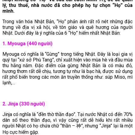
lý, thu thuế, nhà nước đã cho phép họ tự chọn “Họ” của
mình.
Trong văn hóa Nhật Bản, “Họ” phản ánh rất rõ nét những đặc
trưng về địa vị xã hội, về tôn giáo và quê hương của người
Nhật. Dưới đây là ý nghĩa của 6 “Họ” hiếm nhất Nhật Bản:
1. Myouga (440 người)
Myouga có nghĩa là “Gừng” trong tiếng Nhật. Đây là loại gia vị
quý tại “xứ sở Phù Tang”, chỉ xuất hiện vào mùa hè và đầu mùa
thu hằng năm. Đặc điểm của gừng Nhật Bản là có màu đỏ,
hương thơm rất dễ chịu, tương tự như lá bạc hà, được sử dụng
rất phổ biến trong các món ăn truyền thống như: súp Miso, mì
lạnh,…
2. Jinja (330 người)
Jinja có nghĩa là “đền thờ thần đạo”. Tại nước Nhật có đến 70%
dân số theo thần đạo, vì vậy cũng rất dễ hiểu khi rất nhiều
người Nhật có họ chứa chữ “thần – 神”, nhưng “Jinja” lại là một
Họ cực hiếm gặp.