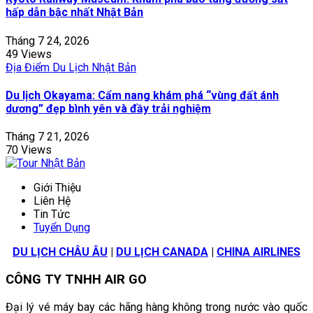
hấp dẫn bậc nhất Nhật Bản
Tháng 7 24, 2026
49 Views
Địa Điểm Du Lịch Nhật Bản
Du lịch Okayama: Cẩm nang khám phá “vùng đất ánh
dương” đẹp bình yên và đầy trải nghiệm
Tháng 7 21, 2026
70 Views
Giới Thiệu
Liên Hệ
Tin Tức
Tuyển Dụng
DU LỊCH CHÂU ÂU
|
DU LỊCH CANADA
|
CHINA AIRLINES
CÔNG TY TNHH AIR GO
Đại lý vé máy bay các hãng hàng không trong nước vào quốc