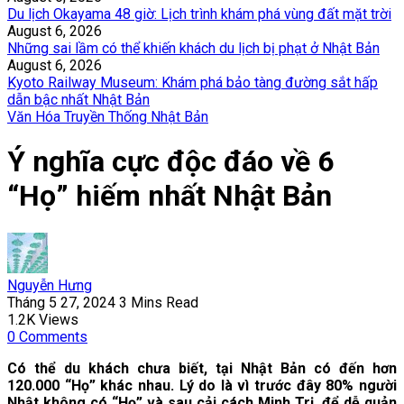
Du lịch Okayama 48 giờ: Lịch trình khám phá vùng đất mặt trời
August 6, 2026
Những sai lầm có thể khiến khách du lịch bị phạt ở Nhật Bản
August 6, 2026
Kyoto Railway Museum: Khám phá bảo tàng đường sắt hấp
dẫn bậc nhất Nhật Bản
Văn Hóa Truyền Thống Nhật Bản
Ý nghĩa cực độc đáo về 6
“Họ” hiếm nhất Nhật Bản
Nguyễn Hưng
Tháng 5 27, 2024
3 Mins Read
1.2K
Views
0
Comments
Có thể du khách chưa biết, tại Nhật Bản có đến hơn
120.000 “Họ” khác nhau. Lý do là vì trước đây 80% người
Nhật không có “Họ” và sau cải cách Minh Trị, để dễ quản