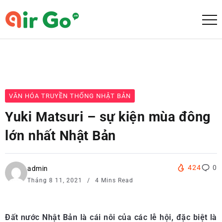
VĂN HÓA TRUYỀN THỐNG NHẬT BẢN
Yuki Matsuri – sự kiện mùa đông
lớn nhất Nhật Bản
424
0
admin
Tháng 8 11, 2021
4 Mins Read
Đất nước Nhật Bản là cái nôi của các lễ hội, đặc biệt là