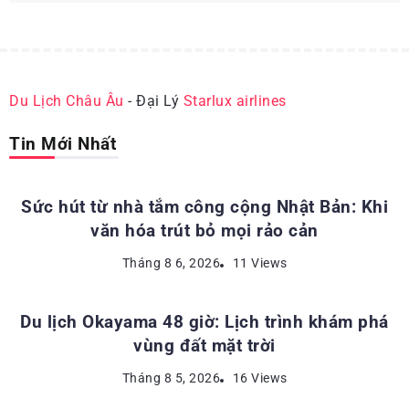
Du Lịch Châu Âu
- Đại Lý
Starlux airlines
Tin Mới Nhất
ĐỊA ĐIỂM DU LỊCH NHẬT BẢN
Sức hút từ nhà tắm công cộng Nhật Bản: Khi
văn hóa trút bỏ mọi rảo cản
ĐỊA ĐIỂM DU LỊCH NHẬT BẢN
Tháng 8 6, 2026
11 Views
Du lịch Okayama 48 giờ: Lịch trình khám phá
vùng đất mặt trời
KINH NGHIỆM DU LỊCH NHẬT BẢN
Tháng 8 5, 2026
16 Views