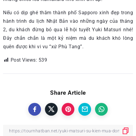
Nếu có dịp ghé thăm thành phố Sapporo xinh đẹp trong
hành trình du lịch Nhật Bản vào những ngày của tháng
2, du khách đừng bỏ qua lễ hội tuyết Yuki Matsuri nhé!
Đây chắn chắn là một kỷ niệm mà du khách khó lòng
quên được khi vi vu “xứ Phù Tang”.
Post Views:
539
Share Article