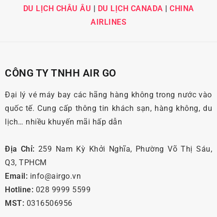
DU LỊCH CHÂU ÂU
|
DU LỊCH CANADA
|
CHINA
AIRLINES
CÔNG TY TNHH AIR GO
Đại lý vé máy bay các hãng hàng không trong nước vào
quốc tế. Cung cấp thông tin khách sạn, hàng không, du
lịch… nhiều khuyến mãi hấp dẫn
Địa Chỉ:
259 Nam Kỳ Khởi Nghĩa, Phường Võ Thị Sáu,
Q3, TPHCM
Email:
info@airgo.vn
Hotline:
028 9999 5599
MST:
0316506956