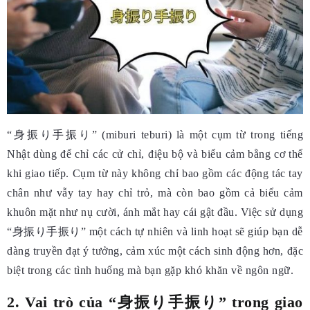
“身振り手振り” (miburi teburi) là một cụm từ trong tiếng
Nhật dùng để chỉ các cử chỉ, điệu bộ và biểu cảm bằng cơ thể
khi giao tiếp. Cụm từ này không chỉ bao gồm các động tác tay
chân như vẫy tay hay chỉ trỏ, mà còn bao gồm cả biểu cảm
khuôn mặt như nụ cười, ánh mắt hay cái gật đầu. Việc sử dụng
“身振り手振り” một cách tự nhiên và linh hoạt sẽ giúp bạn dễ
dàng truyền đạt ý tưởng, cảm xúc một cách sinh động hơn, đặc
biệt trong các tình huống mà bạn gặp khó khăn về ngôn ngữ.
2. Vai trò của “身振り手振り” trong giao