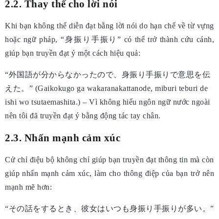
2.2. Thay thế cho lời nói
Khi bạn không thể diễn đạt bằng lời nói do hạn chế về từ vựng
hoặc ngữ pháp, “身振り手振り” có thể trở thành cứu cánh,
giúp bạn truyền đạt ý một cách hiệu quả:
“外国語が分からなかったので、身振り手振りで意思を伝
えた。” (Gaikokugo ga wakaranakattanode, miburi teburi de
ishi wo tsutaemashita.) – Vì không hiểu ngôn ngữ nước ngoài
nên tôi đã truyền đạt ý bằng động tác tay chân.
2.3. Nhấn mạnh cảm xúc
Cử chỉ điệu bộ không chỉ giúp bạn truyền đạt thông tin mà còn
giúp nhấn mạnh cảm xúc, làm cho thông điệp của bạn trở nên
mạnh mẽ hơn:
“その話をするとき、彼女はいつも身振り手振りが多い。”