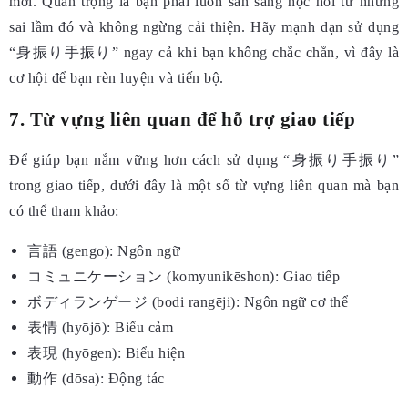
mới. Quan trọng là bạn phải luôn sẵn sàng học hỏi từ những
sai lầm đó và không ngừng cải thiện. Hãy mạnh dạn sử dụng
“身振り手振り” ngay cả khi bạn không chắc chắn, vì đây là
cơ hội để bạn rèn luyện và tiến bộ.
7. Từ vựng liên quan để hỗ trợ giao tiếp
Để giúp bạn nắm vững hơn cách sử dụng “身振り手振り”
trong giao tiếp, dưới đây là một số từ vựng liên quan mà bạn
có thể tham khảo:
言語 (gengo): Ngôn ngữ
コミュニケーション (komyunikēshon): Giao tiếp
ボディランゲージ (bodi rangēji): Ngôn ngữ cơ thể
表情 (hyōjō): Biểu cảm
表現 (hyōgen): Biểu hiện
動作 (dōsa): Động tác