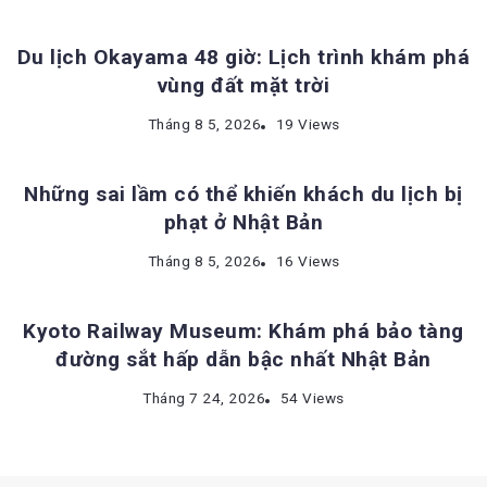
Du lịch Okayama 48 giờ: Lịch trình khám phá
vùng đất mặt trời
KINH NGHIỆM DU LỊCH NHẬT BẢN
Tháng 8 5, 2026
19 Views
Những sai lầm có thể khiến khách du lịch bị
phạt ở Nhật Bản
ĐỊA ĐIỂM DU LỊCH NHẬT BẢN
Tháng 8 5, 2026
16 Views
Kyoto Railway Museum: Khám phá bảo tàng
đường sắt hấp dẫn bậc nhất Nhật Bản
Tháng 7 24, 2026
54 Views