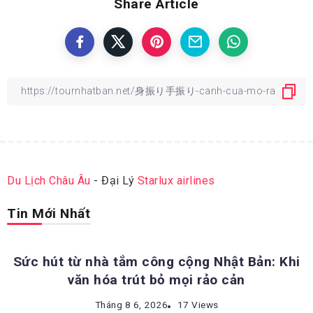
Share Article
Du Lịch Châu Âu
- Đại Lý
Starlux airlines
Tin Mới Nhất
ĐỊA ĐIỂM DU LỊCH NHẬT BẢN
Sức hút từ nhà tắm công cộng Nhật Bản: Khi
văn hóa trút bỏ mọi rảo cản
ĐỊA ĐIỂM DU LỊCH NHẬT BẢN
Tháng 8 6, 2026
17 Views