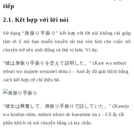
tiếp
2.1. Kết hợp với lời nói
Sử dụng “身振り手振り” kết hợp với lời nói không chỉ giúp
làm rõ ý mà bạn muốn truyền tải mà còn làm cho cuộc trò
chuyện trở nên sinh động và thú vị hơn. Ví dụ:
“彼は身振り手振りを交えて説明した。” (Kare wa miburi
teburi wo majiete setsumei shita.) – Anh ấy đã giải thích bằng
cách kết hợp cử chỉ điệu bộ.
“彼女は興奮して、身振り手振りで話していた。” (Kanojo
wa koufun shite, miburi teburi de hanashite ita.) – Cô ấy rất
phấn khích và nói chuyện bằng cả tay chân.