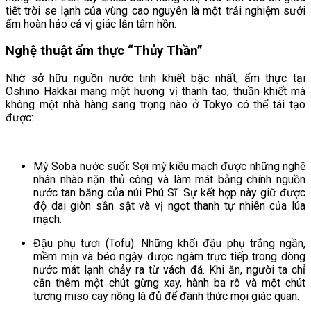
tiết trời se lạnh của vùng cao nguyên là một trải nghiệm sưởi
ấm hoàn hảo cả vị giác lẫn tâm hồn.
Nghệ thuật ẩm thực “Thủy Thần”
Nhờ sở hữu nguồn nước tinh khiết bậc nhất, ẩm thực tại
Oshino Hakkai mang một hương vị thanh tao, thuần khiết mà
không một nhà hàng sang trọng nào ở Tokyo có thể tái tạo
được:
Mỳ Soba nước suối: Sợi mỳ kiều mạch được những nghệ
nhân nhào nặn thủ công và làm mát bằng chính nguồn
nước tan băng của núi Phú Sĩ. Sự kết hợp này giữ được
độ dai giòn sần sật và vị ngọt thanh tự nhiên của lúa
mạch.
Đậu phụ tươi (Tofu): Những khối đậu phụ trắng ngần,
mềm mịn và béo ngậy được ngâm trực tiếp trong dòng
nước mát lạnh chảy ra từ vách đá. Khi ăn, người ta chỉ
cần thêm một chút gừng xay, hành ba rô và một chút
tương miso cay nồng là đủ để đánh thức mọi giác quan.