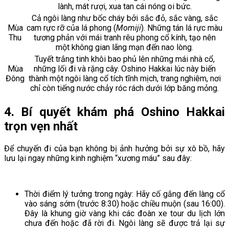
lành, mát rượi, xua tan cái nóng oi bức.
Cả ngôi làng như bốc cháy bởi sắc đỏ, sắc vàng, sắc
Mùa
cam rực rỡ của lá phong (
Momiji
). Những tán lá rực màu
Thu
tương phản với mái tranh rêu phong cổ kính, tạo nên
một không gian lãng mạn đến nao lòng.
Tuyết trắng tinh khôi bao phủ lên những mái nhà cổ,
Mùa
những lối đi và rặng cây. Oshino Hakkai lúc này biến
Đông
thành một ngôi làng cổ tích tĩnh mịch, trang nghiêm, nơi
chỉ còn tiếng nước chảy róc rách dưới lớp băng mỏng.
4. Bí quyết khám phá Oshino Hakkai
trọn vẹn nhất
Để chuyến đi của bạn không bị ảnh hưởng bởi sự xô bồ, hãy
lưu lại ngay những kinh nghiệm “xương máu” sau đây:
Thời điểm lý tưởng trong ngày: Hãy cố gắng đến làng cổ
vào sáng sớm (trước 8:30) hoặc chiều muộn (sau 16:00).
Đây là khung giờ vàng khi các đoàn xe tour du lịch lớn
chưa đến hoặc đã rời đi. Ngôi làng sẽ được trả lại sự