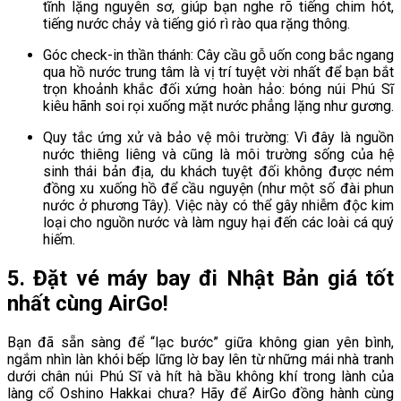
tĩnh lặng nguyên sơ, giúp bạn nghe rõ tiếng chim hót,
tiếng nước chảy và tiếng gió rì rào qua rặng thông.
Góc check-in thần thánh: Cây cầu gỗ uốn cong bắc ngang
qua hồ nước trung tâm là vị trí tuyệt vời nhất để bạn bắt
trọn khoảnh khắc đối xứng hoàn hảo: bóng núi Phú Sĩ
kiêu hãnh soi rọi xuống mặt nước phẳng lặng như gương.
Quy tắc ứng xử và bảo vệ môi trường: Vì đây là nguồn
nước thiêng liêng và cũng là môi trường sống của hệ
sinh thái bản địa, du khách tuyệt đối không được ném
đồng xu xuống hồ để cầu nguyện (như một số đài phun
nước ở phương Tây). Việc này có thể gây nhiễm độc kim
loại cho nguồn nước và làm nguy hại đến các loài cá quý
hiếm.
5. Đặt vé máy bay đi Nhật Bản giá tốt
nhất cùng AirGo!
Bạn đã sẵn sàng để “lạc bước” giữa không gian yên bình,
ngắm nhìn làn khói bếp lững lờ bay lên từ những mái nhà tranh
dưới chân núi Phú Sĩ và hít hà bầu không khí trong lành của
làng cổ Oshino Hakkai chưa? Hãy để AirGo đồng hành cùng