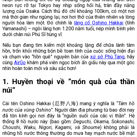
neon rực rỡ tại Tokyo hay nhịp sống hối hả, tràn đầy năng
lượng của Osaka. Cách thủ đô chỉ khoảng 100km, có một nơi
mà thời gian như ngừng lại, nơi hơi thở của thiên nhiên và lòng
người hòa làm một. Đó chính là
làng cổ Oshino Hakkai
(tỉnh
Yamanashi) – ngôi làng hơn 1.200 năm tuổi, nép mình bình yên
dưới chân núi Phú Sĩ hùng vĩ.
Nếu bạn đang tìm kiếm một khoảng lặng để chữa lành tâm
hồn, trốn khỏi những bộn bề toan tính của cuộc sống hiện đại
và chạm vào “hồn quê” nguyên bản của
xứ sở Phù Tang
, hãy
cùng
AirGo
khám phá viên ngọc bích ẩn giấu này qua một góc
nhìn hoàn toàn mới và sâu sắc hơn!
1. Huyền thoại về ”món quà của thần
núi”
Cái tên Oshino Hakkai (忍野八海) mang ý nghĩa là
“Tám hồ
nước của vùng Oshino”
. Người dân địa phương từ bao đời nay
đã tôn kính gọi nơi đây là “nguồn suối của các vị thần”. Hệ
thống 8 hồ nước này (bao gồm:
Deguchi, Okama, Sokonashi,
Choushi, Waku, Nigori, Kagami, và Shoume
) không phải là
những hồ nước thông thường do mưa hay mạch nước bề mặt