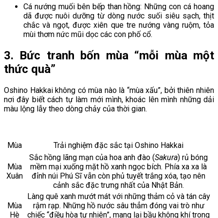
Cá nướng muối bên bếp than hồng: Những con cá hoang
dã được nuôi dưỡng từ dòng nước suối siêu sạch, thịt
chắc và ngọt, được xiên que tre nướng vàng ruộm, tỏa
mùi thơm nức mũi dọc các con phố cổ.
3. Bức tranh bốn mùa “mỗi mùa một
thức quà”
Oshino Hakkai không có mùa nào là “mùa xấu”, bởi thiên nhiên
nơi đây biết cách tự làm mới mình, khoác lên mình những dải
màu lộng lẫy theo dòng chảy của thời gian.
Mùa
Trải nghiệm đặc sắc tại Oshino Hakkai
Sắc hồng lãng mạn của hoa anh đào (
Sakura
) rủ bóng
Mùa
mềm mại xuống mặt hồ xanh ngọc bích. Phía xa xa là
Xuân
đỉnh núi Phú Sĩ vẫn còn phủ tuyết trắng xóa, tạo nên
cảnh sắc đặc trưng nhất của Nhật Bản.
Làng quê xanh mướt mát với những thảm cỏ và tán cây
Mùa
rậm rạp. Những hồ nước sâu thẳm đóng vai trò như
Hè
chiếc “điều hòa tự nhiên”, mang lại bầu không khí trong