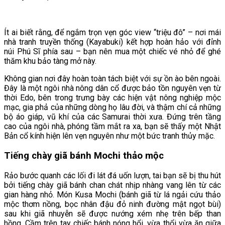
Ít ai biết rằng, để ngắm trọn vẹn góc view “triệu đô” – nơi mái
nhà tranh truyền thống (Kayabuki) kết hợp hoàn hảo với đỉnh
núi Phú Sĩ phía sau – bạn nên mua một chiếc vé nhỏ để ghé
thăm khu bảo tàng mở này.
Không gian nơi đây hoàn toàn tách biệt với sự ồn ào bên ngoài.
Đây là một ngôi nhà nông dân cổ được bảo tồn nguyên vẹn từ
thời Edo, bên trong trưng bày các hiện vật nông nghiệp mộc
mạc, gia phả của những dòng họ lâu đời, và thậm chí cả những
bộ áo giáp, vũ khí của các Samurai thời xưa. Đứng trên tầng
cao của ngôi nhà, phóng tầm mắt ra xa, bạn sẽ thấy một Nhật
Bản cổ kính hiện lên vẹn nguyên như một bức tranh thủy mặc.
Tiếng chày giã bánh Mochi thảo mộc
Rảo bước quanh các lối đi lát đá uốn lượn, tai bạn sẽ bị thu hút
bởi tiếng chày giã bánh chan chát nhịp nhàng vang lên từ các
gian hàng nhỏ. Món Kusa Mochi (bánh giã từ lá ngải cứu thảo
mộc thơm nồng, bọc nhân đậu đỏ ninh đường mật ngọt bùi)
sau khi giã nhuyễn sẽ được nướng xém nhẹ trên bếp than
hồng. Cầm trên tay chiếc bánh nóng hổi, vừa thổi vừa ăn giữa