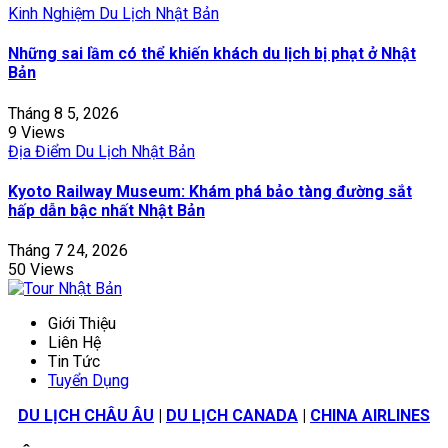
Kinh Nghiệm Du Lịch Nhật Bản
Những sai lầm có thể khiến khách du lịch bị phạt ở Nhật
Bản
Tháng 8 5, 2026
9 Views
Địa Điểm Du Lịch Nhật Bản
Kyoto Railway Museum: Khám phá bảo tàng đường sắt
hấp dẫn bậc nhất Nhật Bản
Tháng 7 24, 2026
50 Views
Giới Thiệu
Liên Hệ
Tin Tức
Tuyển Dụng
DU LỊCH CHÂU ÂU
|
DU LỊCH CANADA
|
CHINA AIRLINES