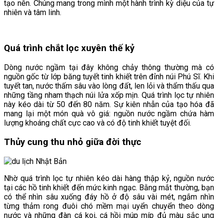
tạo nên. Chúng mang trong mình một hành trình kỳ diệu của tự
nhiên và tâm linh.
Quá trình chắt lọc xuyên thế kỷ
Dòng nước ngầm tại đây không chảy thông thường mà có
nguồn gốc từ lớp băng tuyết tinh khiết trên đỉnh núi Phú Sĩ. Khi
tuyết tan, nước thấm sâu vào lòng đất, len lỏi và thẩm thấu qua
những tầng nham thạch núi lửa xốp mịn. Quá trình lọc tự nhiên
này kéo dài từ 50 đến 80 năm. Sự kiên nhẫn của tạo hóa đã
mang lại một món quà vô giá: nguồn nước ngầm chứa hàm
lượng khoáng chất cực cao và có độ tinh khiết tuyệt đối.
Thủy cung thu nhỏ giữa đời thực
Nhờ quá trình lọc tự nhiên kéo dài hàng thập kỷ, nguồn nước
tại các hồ tinh khiết đến mức kinh ngạc. Bằng mắt thường, bạn
có thể nhìn sâu xuống đáy hồ ở độ sâu vài mét, ngắm nhìn
từng thảm rong đuôi chó mềm mại uyển chuyển theo dòng
nước và những đàn cá koi, cá hồi múp míp đủ màu sắc ung