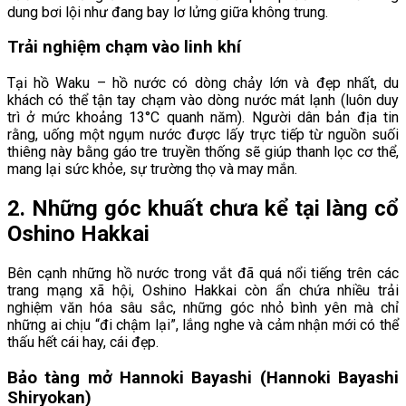
dung bơi lội như đang bay lơ lửng giữa không trung.
Trải nghiệm chạm vào linh khí
Tại hồ Waku – hồ nước có dòng chảy lớn và đẹp nhất, du
khách có thể tận tay chạm vào dòng nước mát lạnh (luôn duy
trì ở mức khoảng 13°C quanh năm). Người dân bản địa tin
rằng, uống một ngụm nước được lấy trực tiếp từ nguồn suối
thiêng này bằng gáo tre truyền thống sẽ giúp thanh lọc cơ thể,
mang lại sức khỏe, sự trường thọ và may mắn.
2. Những góc khuất chưa kể tại làng cổ
Oshino Hakkai
Bên cạnh những hồ nước trong vắt đã quá nổi tiếng trên các
trang mạng xã hội, Oshino Hakkai còn ẩn chứa nhiều trải
nghiệm văn hóa sâu sắc, những góc nhỏ bình yên mà chỉ
những ai chịu “đi chậm lại”, lắng nghe và cảm nhận mới có thể
thấu hết cái hay, cái đẹp.
Bảo tàng mở Hannoki Bayashi (Hannoki Bayashi
Shiryokan)