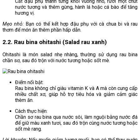
Cắt đậu phụ thành từng khối vuông nhỏ, rưới một chút
nước tương và thêm gừng, hành lá hoặc cá bào để tăng
hương vị.
Mẹo nhỏ:
Bạn có thể kết hợp đậu phụ với cà chua bi và rau
thơm để món ăn thêm phần hấp dẫn.
2.2. Rau bina ohitashi (Salad rau xanh)
Ohitashi là món salad nhẹ nhàng, thường sử dụng rau bina
chần sơ, sau đó trộn với nước tương hoặc sốt mè.
Điểm nổi bật:
Rau bina không chỉ giàu vitamin K và A mà còn cung cấp
nhiều chất xơ, giúp hỗ trợ tiêu hóa và giảm cảm giác
thèm ăn.
Cách thực hiện:
Chần sơ rau bina qua nước sôi, làm nguội bằng nước đá
để giữ màu xanh tươi, sau đó trộn cùng nước tương hoặc
sốt mè rang.
Lời khuyên:
Nếu muốn giảm lượng muối, bạn có thể thay nước