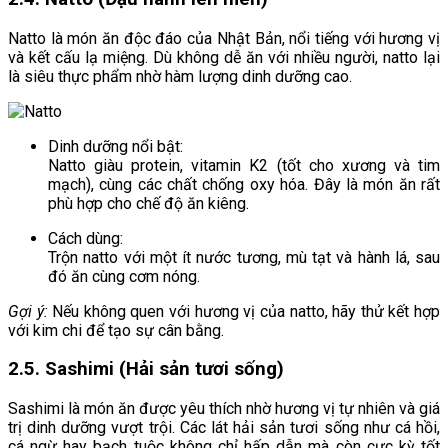
Natto là món ăn độc đáo của Nhật Bản, nổi tiếng với hương vị
và kết cấu lạ miệng. Dù không dễ ăn với nhiều người, natto lại
là siêu thực phẩm nhờ hàm lượng dinh dưỡng cao.
Dinh dưỡng nổi bật:
Natto giàu protein, vitamin K2 (tốt cho xương và tim
mạch), cùng các chất chống oxy hóa. Đây là món ăn rất
phù hợp cho chế độ ăn kiêng.
Cách dùng:
Trộn natto với một ít nước tương, mù tạt và hành lá, sau
đó ăn cùng cơm nóng.
Gợi ý:
Nếu không quen với hương vị của natto, hãy thử kết hợp
với kim chi để tạo sự cân bằng.
2.5. Sashimi (Hải sản tươi sống)
Sashimi là món ăn được yêu thích nhờ hương vị tự nhiên và giá
trị dinh dưỡng vượt trội. Các lát hải sản tươi sống như cá hồi,
cá ngừ hay bạch tuộc không chỉ hấp dẫn mà còn cực kỳ tốt