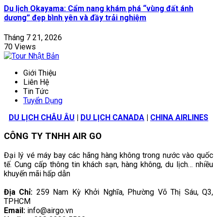
Du lịch Okayama: Cẩm nang khám phá “vùng đất ánh
dương” đẹp bình yên và đầy trải nghiệm
Tháng 7 21, 2026
70 Views
Giới Thiệu
Liên Hệ
Tin Tức
Tuyển Dụng
DU LỊCH CHÂU ÂU
|
DU LỊCH CANADA
|
CHINA AIRLINES
CÔNG TY TNHH AIR GO
Đại lý vé máy bay các hãng hàng không trong nước vào quốc
tế. Cung cấp thông tin khách sạn, hàng không, du lịch… nhiều
khuyến mãi hấp dẫn
Địa Chỉ:
259 Nam Kỳ Khởi Nghĩa, Phường Võ Thị Sáu, Q3,
TPHCM
Email:
info@airgo.vn