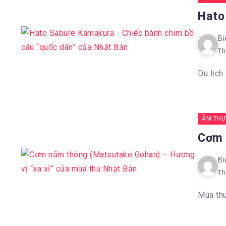
Hato
Bi
Th
Du lịch
ẨM THỰ
Cơm 
Bi
Th
Mùa thu