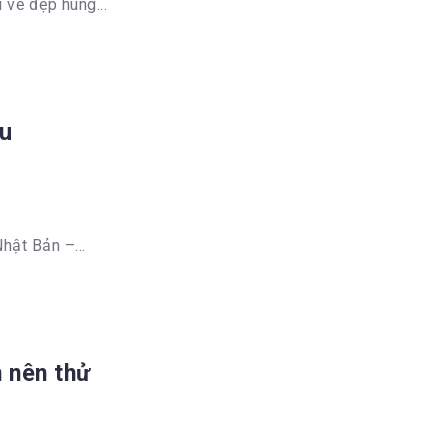
 vẻ đẹp hùng...
ệu
hật Bản –...
n nên thử