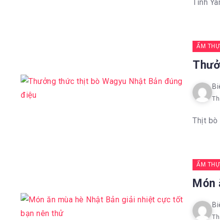
Tỉnh Ya
ẨM THỰ
Thưở
Bi
Th
Thịt bò
ẨM THỰ
Món 
Bi
Th