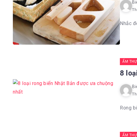
Bi
Th
Nhắc đế
ẨM THỰ
8 lo
Bi
Th
Rong bi
ẨM THỰ