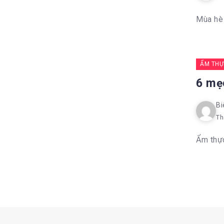
Mùa hè 
ẨM THỰ
6 mẹ
Bi
Th
Ẩm thực