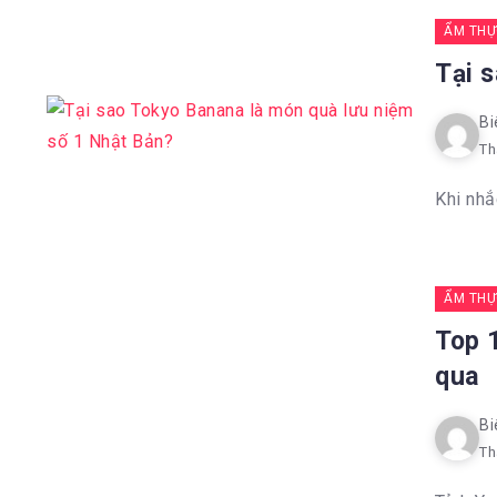
ẨM THỰ
Tại 
Bi
Th
Khi nhắ
ẨM THỰ
Top 
qua
Bi
Th