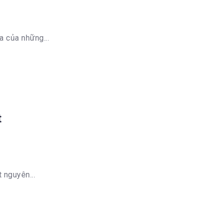
a của những...
t
 nguyên...