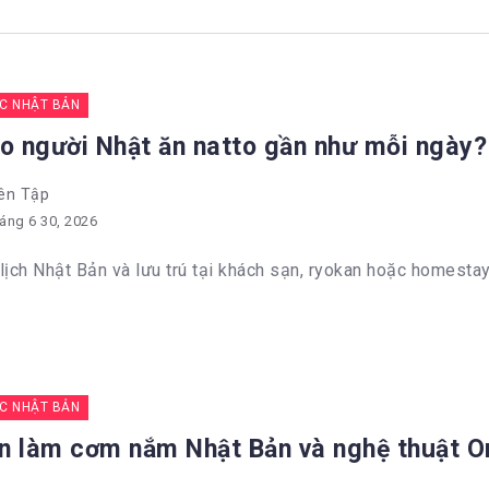
C NHẬT BẢN
ao người Nhật ăn natto gần như mỗi ngày?
ên Tập
áng 6 30, 2026
lịch Nhật Bản và lưu trú tại khách sạn, ryokan hoặc homestay 
C NHẬT BẢN
n làm cơm nắm Nhật Bản và nghệ thuật On