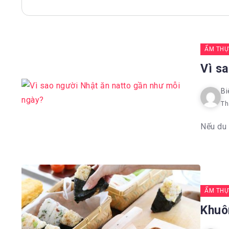
ẨM THỰ
Vì s
Bi
Th
Nếu du 
ẨM THỰ
Khuô