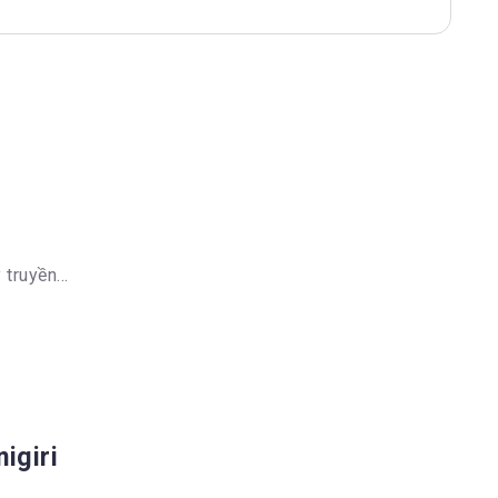
truyền...
igiri