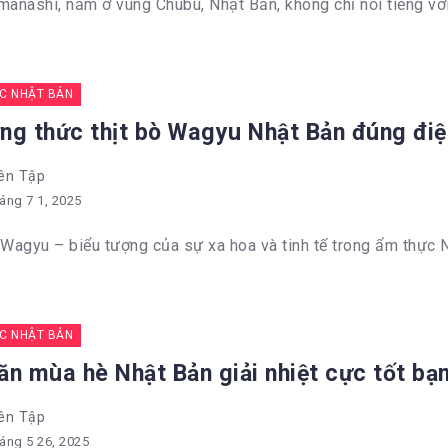
manashi, nằm ở vùng Chubu, Nhật Bản, không chỉ nổi tiếng với
C NHẬT BẢN
ng thức thịt bò Wagyu Nhật Bản đúng đi
ên Tập
áng 7 1, 2025
 Wagyu – biểu tượng của sự xa hoa và tinh tế trong ẩm thực N
C NHẬT BẢN
ăn mùa hè Nhật Bản giải nhiệt cực tốt bạ
ên Tập
áng 5 26, 2025