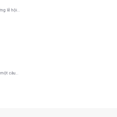
g lễ hội...
một câu...