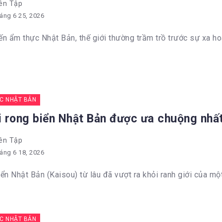
ên Tập
áng 6 25, 2026
n ẩm thực Nhật Bản, thế giới thường trầm trồ trước sự xa ho
C NHẬT BẢN
ại rong biển Nhật Bản được ưa chuộng nhấ
ên Tập
áng 6 18, 2026
ển Nhật Bản (Kaisou) từ lâu đã vượt ra khỏi ranh giới của một
C NHẬT BẢN