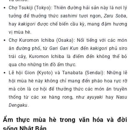
Chợ Tsukiji (Tokyo): Thiên đường hải sản này là nơi lý
tưởng để thưởng thức
sashimi
tươi ngon,
Zaru Soba
,
hay
kakigori
được chế biến cầu kỳ, mang đậm hương
vị mùa hè.
Chợ Kuromon Ichiba (Osaka): Nổi tiếng với các món
ăn đường phố, từ
Gari Gari Kun
đến
kakigori
phủ siro
trái cây, Kuromon Ichiba là điểm đến không thể bỏ
qua cho những tín đồ ẩm thực.
Lễ hội Gion (Kyoto) và Tanabata (Sendai): Những lễ
hội mùa hè này không chỉ mang đến pháo hoa rực rỡ
mà còn là cơ hội để thưởng thức các món ăn truyền
thống từ các xe hàng rong, như
ayuyaki
hay
Nasu
Dengaku
.
Ẩm thực mùa hè trong văn hóa và đời
sống Nhật Bản