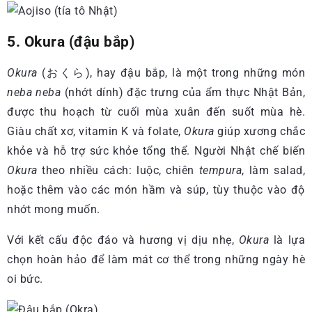
5. Okura (đậu bắp)
Okura
(おくら), hay đậu bắp, là một trong những món
neba neba
(nhớt dính) đặc trưng của ẩm thực Nhật Bản,
được thu hoạch từ cuối mùa xuân đến suốt mùa hè.
Giàu chất xơ, vitamin K và folate,
Okura
giúp xương chắc
khỏe và hỗ trợ sức khỏe tổng thể. Người Nhật chế biến
Okura
theo nhiều cách: luộc, chiên
tempura
, làm salad,
hoặc thêm vào các món hầm và súp, tùy thuộc vào độ
nhớt mong muốn.
Với kết cấu độc đáo và hương vị dịu nhẹ,
Okura
là lựa
chọn hoàn hảo để làm mát cơ thể trong những ngày hè
oi bức.