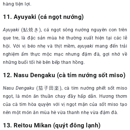
hàng tiện lợi.
11. Ayuyaki (cá ngọt nướng)
Ayuyaki
(鮎焼き), cá ngọt sông nướng nguyên con trên
que tre, là đặc sản mùa hè thường xuất hiện tại các lễ
hội. Với vị béo nhẹ và thịt mềm,
ayuyaki
mang đến trải
nghiệm ẩm thực mộc mạc nhưng đậm đà, gợi nhớ về
những buổi tối hè bên bếp than hồng.
12. Nasu Dengaku (cà tím nướng sốt miso)
Nasu Dengaku
(茄子田楽), cà tím nướng phết sốt miso
ngọt, là món ăn thuần chay đầy hấp dẫn. Hương thơm
của cà tím hòa quyện với vị ngọt mặn của sốt miso tạo
nên một món ăn mùa hè vừa thanh nhẹ vừa đậm đà.
13. Reitou Mikan (quýt đông lạnh)