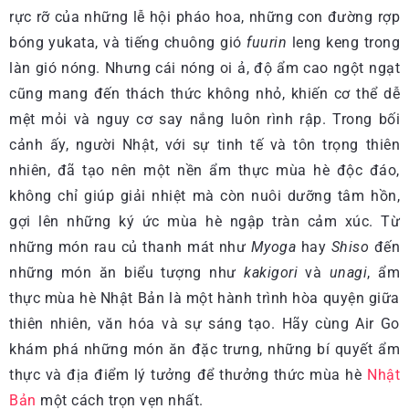
rực rỡ của những lễ hội pháo hoa, những con đường rợp
bóng yukata, và tiếng chuông gió
fuurin
leng keng trong
làn gió nóng. Nhưng cái nóng oi ả, độ ẩm cao ngột ngạt
cũng mang đến thách thức không nhỏ, khiến cơ thể dễ
mệt mỏi và nguy cơ say nắng luôn rình rập. Trong bối
cảnh ấy, người Nhật, với sự tinh tế và tôn trọng thiên
nhiên, đã tạo nên một nền ẩm thực mùa hè độc đáo,
không chỉ giúp giải nhiệt mà còn nuôi dưỡng tâm hồn,
gợi lên những ký ức mùa hè ngập tràn cảm xúc. Từ
những món rau củ thanh mát như
Myoga
hay
Shiso
đến
những món ăn biểu tượng như
kakigori
và
unagi
, ẩm
thực mùa hè Nhật Bản là một hành trình hòa quyện giữa
thiên nhiên, văn hóa và sự sáng tạo. Hãy cùng Air Go
khám phá những món ăn đặc trưng, những bí quyết ẩm
thực và địa điểm lý tưởng để thưởng thức mùa hè
Nhật
Bản
một cách trọn vẹn nhất.