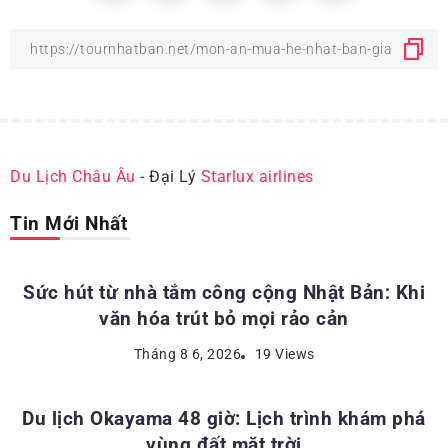
Du Lịch Châu Âu
- Đại Lý
Starlux airlines
Tin Mới Nhất
ĐỊA ĐIỂM DU LỊCH NHẬT BẢN
Sức hút từ nhà tắm công cộng Nhật Bản: Khi
văn hóa trút bỏ mọi rảo cản
ĐỊA ĐIỂM DU LỊCH NHẬT BẢN
Tháng 8 6, 2026
19 Views
Du lịch Okayama 48 giờ: Lịch trình khám phá
vùng đất mặt trời