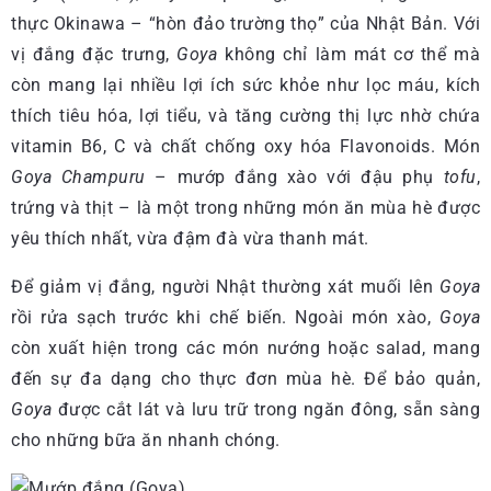
thực Okinawa – “hòn đảo trường thọ” của Nhật Bản. Với
vị đắng đặc trưng,
Goya
không chỉ làm mát cơ thể mà
còn mang lại nhiều lợi ích sức khỏe như lọc máu, kích
thích tiêu hóa, lợi tiểu, và tăng cường thị lực nhờ chứa
vitamin B6, C và chất chống oxy hóa Flavonoids. Món
Goya Champuru
– mướp đắng xào với đậu phụ
tofu
,
trứng và thịt – là một trong những món ăn mùa hè được
yêu thích nhất, vừa đậm đà vừa thanh mát.
Để giảm vị đắng, người Nhật thường xát muối lên
Goya
rồi rửa sạch trước khi chế biến. Ngoài món xào,
Goya
còn xuất hiện trong các món nướng hoặc salad, mang
đến sự đa dạng cho thực đơn mùa hè. Để bảo quản,
Goya
được cắt lát và lưu trữ trong ngăn đông, sẵn sàng
cho những bữa ăn nhanh chóng.