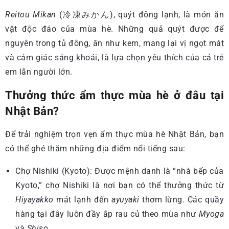
Reitou Mikan
(冷凍みかん), quýt đông lạnh, là món ăn
vặt độc đáo của mùa hè. Những quả quýt được để
nguyên trong tủ đông, ăn như kem, mang lại vị ngọt mát
và cảm giác sảng khoái, là lựa chọn yêu thích của cả trẻ
em lẫn người lớn.
Thưởng thức ẩm thực mùa hè ở đâu tại
Nhật Bản?
Để trải nghiệm trọn vẹn ẩm thực mùa hè Nhật Bản, bạn
có thể ghé thăm những địa điểm nổi tiếng sau:
Chợ Nishiki (Kyoto): Được mệnh danh là “nhà bếp của
Kyoto,” chợ Nishiki là nơi bạn có thể thưởng thức từ
Hiyayakko
mát lạnh đến
ayuyaki
thơm lừng. Các quầy
hàng tại đây luôn đầy ắp rau củ theo mùa như
Myoga
và
Shiso
.