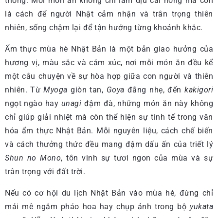
thống. Mỗi món ăn không chỉ làm dịu cái nóng mà còn
là cách để người Nhật cảm nhận và trân trọng thiên
nhiên, sống chậm lại để tận hưởng từng khoảnh khắc.
Ẩm thực mùa hè Nhật Bản là một bản giao hưởng của
hương vị, màu sắc và cảm xúc, nơi mỗi món ăn đều kể
một câu chuyện về sự hòa hợp giữa con người và thiên
nhiên. Từ
Myoga
giòn tan,
Goya
đắng nhẹ, đến
kakigori
ngọt ngào hay
unagi
đậm đà, những món ăn này không
chỉ giúp giải nhiệt mà còn thể hiện sự tinh tế trong văn
hóa ẩm thực Nhật Bản. Mỗi nguyên liệu, cách chế biến
và cách thưởng thức đều mang đậm dấu ấn của triết lý
Shun no Mono
, tôn vinh sự tươi ngon của mùa và sự
trân trọng với đất trời.
Nếu có cơ hội du lịch Nhật Bản vào mùa hè, đừng chỉ
mải mê ngắm pháo hoa hay chụp ảnh trong bộ
yukata