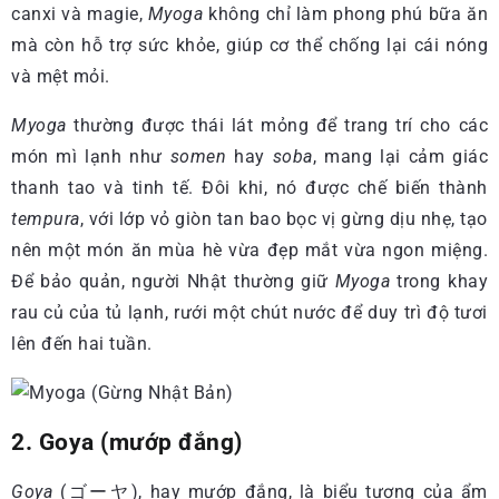
canxi và magie,
Myoga
không chỉ làm phong phú bữa ăn
mà còn hỗ trợ sức khỏe, giúp cơ thể chống lại cái nóng
và mệt mỏi.
Myoga
thường được thái lát mỏng để trang trí cho các
món mì lạnh như
somen
hay
soba
, mang lại cảm giác
thanh tao và tinh tế. Đôi khi, nó được chế biến thành
tempura
, với lớp vỏ giòn tan bao bọc vị gừng dịu nhẹ, tạo
nên một món ăn mùa hè vừa đẹp mắt vừa ngon miệng.
Để bảo quản, người Nhật thường giữ
Myoga
trong khay
rau củ của tủ lạnh, rưới một chút nước để duy trì độ tươi
lên đến hai tuần.
2. Goya (mướp đắng)
Goya
(ゴーヤ), hay mướp đắng, là biểu tượng của ẩm