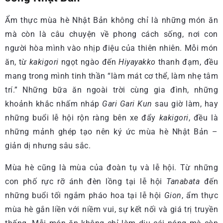
Ẩm thực mùa hè Nhật Bản không chỉ là những món ăn
mà còn là câu chuyện về phong cách sống, nơi con
người hòa mình vào nhịp điệu của thiên nhiên. Mỗi món
ăn, từ
kakigori
ngọt ngào đến
Hiyayakko
thanh đạm, đều
mang trong mình tinh thần “làm mát cơ thể, làm nhẹ tâm
trí.” Những bữa ăn ngoài trời cùng gia đình, những
khoảnh khắc nhấm nháp
Gari Gari Kun
sau giờ làm, hay
những buổi lễ hội rộn ràng bên xe đẩy
kakigori
, đều là
những mảnh ghép tạo nên ký ức mùa hè Nhật Bản –
giản dị nhưng sâu sắc.
Mùa hè cũng là mùa của đoàn tụ và lễ hội. Từ những
con phố rực rỡ ánh đèn lồng tại lễ hội
Tanabata
đến
những buổi tối ngắm pháo hoa tại lễ hội
Gion
, ẩm thực
mùa hè gắn liền với niềm vui, sự kết nối và giá trị truyền