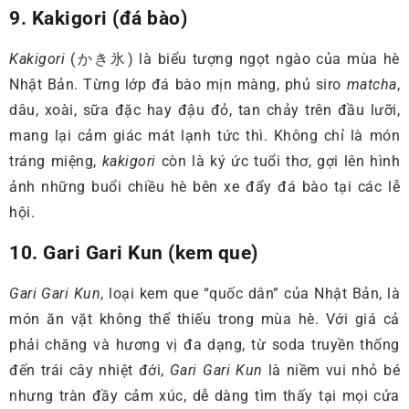
9. Kakigori (đá bào)
Kakigori
(かき氷) là biểu tượng ngọt ngào của mùa hè
Nhật Bản. Từng lớp đá bào mịn màng, phủ siro
matcha
,
dâu, xoài, sữa đặc hay đậu đỏ, tan chảy trên đầu lưỡi,
mang lại cảm giác mát lạnh tức thì. Không chỉ là món
tráng miệng,
kakigori
còn là ký ức tuổi thơ, gợi lên hình
ảnh những buổi chiều hè bên xe đẩy đá bào tại các lễ
hội.
10. Gari Gari Kun (kem que)
Gari Gari Kun
, loại kem que “quốc dân” của Nhật Bản, là
món ăn vặt không thể thiếu trong mùa hè. Với giá cả
phải chăng và hương vị đa dạng, từ soda truyền thống
đến trái cây nhiệt đới,
Gari Gari Kun
là niềm vui nhỏ bé
nhưng tràn đầy cảm xúc, dễ dàng tìm thấy tại mọi cửa