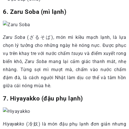
6. Zaru Soba (mì lạnh)
Zaru Soba
(ざるそば), món mì kiều mạch lạnh, là lựa
chọn lý tưởng cho những ngày hè nóng nực. Được phục
vụ trên khay tre với nước chấm
tsuyu
và điểm xuyết rong
biển khô,
Zaru Soba
mang lại cảm giác thanh mát, nhẹ
nhàng. Từng sợi mì mượt mà, chấm vào nước chấm
đậm đà, là cách người Nhật làm dịu cơ thể và tâm hồn
giữa cái nóng mùa hè.
7. Hiyayakko (đậu phụ lạnh)
Hiyayakko
(冷奴) là món đậu phụ lạnh đơn giản nhưng