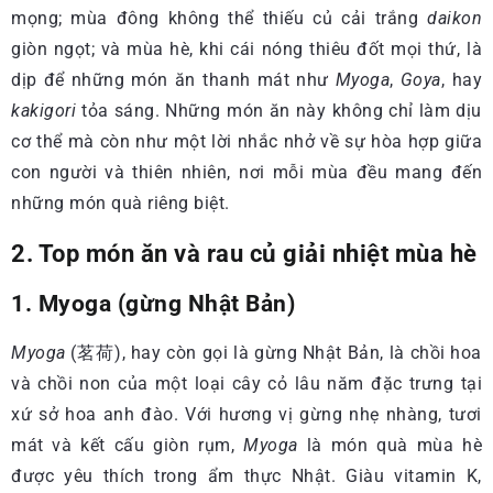
mọng; mùa đông không thể thiếu củ cải trắng
daikon
giòn ngọt; và mùa hè, khi cái nóng thiêu đốt mọi thứ, là
dịp để những món ăn thanh mát như
Myoga
,
Goya
, hay
kakigori
tỏa sáng. Những món ăn này không chỉ làm dịu
cơ thể mà còn như một lời nhắc nhở về sự hòa hợp giữa
con người và thiên nhiên, nơi mỗi mùa đều mang đến
những món quà riêng biệt.
2. Top món ăn và rau củ giải nhiệt mùa hè
1. Myoga (gừng Nhật Bản)
Myoga
(茗荷), hay còn gọi là gừng Nhật Bản, là chồi hoa
và chồi non của một loại cây cỏ lâu năm đặc trưng tại
xứ sở hoa anh đào. Với hương vị gừng nhẹ nhàng, tươi
mát và kết cấu giòn rụm,
Myoga
là món quà mùa hè
được yêu thích trong ẩm thực Nhật. Giàu vitamin K,