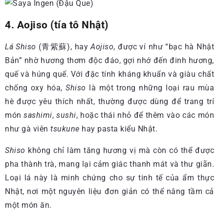
4. Aojiso (tía tô Nhật)
Lá Shiso
(青紫蘇), hay
Aojiso
, được ví như “bạc hà Nhật
Bản” nhờ hương thơm độc đáo, gợi nhớ đến đinh hương,
quế và húng quế. Với đặc tính kháng khuẩn và giàu chất
chống oxy hóa,
Shiso
là một trong những loại rau mùa
hè được yêu thích nhất, thường được dùng để trang trí
món
sashimi
,
sushi
, hoặc thái nhỏ để thêm vào các món
như gà viên
tsukune
hay pasta kiểu Nhật.
Shiso
không chỉ làm tăng hương vị mà còn có thể được
pha thành trà, mang lại cảm giác thanh mát và thư giãn.
Loại lá này là minh chứng cho sự tinh tế của ẩm thực
Nhật, nơi một nguyên liệu đơn giản có thể nâng tầm cả
một món ăn.