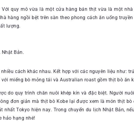
Với quy mô vừa là một cửa hàng bán thịt vừa là một nhà 
 Nhà hàng ngồi bệt trên sàn theo phong cách ăn uống truyề
ất lượng.
 Nhật Bản.
 nhiều cách khác nhau. Kết hợp với các nguyên liệu như: trứ
với miếng bò mỏng tái và Australian roast gồm thịt bò ăn 
 do quy trình chăn nuôi khép kín và đặc biệt. Người nuôi 
hông đơn giản mà thịt bò Kobe lại được xem là món thịt bò 
 nhất Tokyo hiện nay. Trong chuyển du lịch Nhật Bản, nế
be hảo hạng nhé!