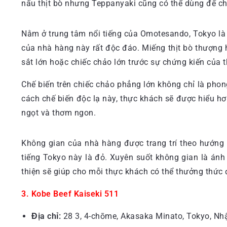
nấu thịt bò nhưng Teppanyaki cũng có thể dùng để ch
Nằm ở trung tâm nổi tiếng của Omotesando, Tokyo là 
của nhà hàng này rất độc đáo. Miếng thịt bò thượng
sắt lớn hoặc chiếc chảo lớn trước sự chứng kiến của 
Chế biến trên chiếc chảo phẳng lớn không chỉ là pho
cách chế biến độc lạ này, thực khách sẽ được hiểu h
ngọt và thơm ngon.
Không gian của nhà hàng được trang trí theo hướn
tiếng Tokyo này là đỏ. Xuyên suốt không gian là án
thiện sẽ giúp cho mỗi thực khách có thể thưởng thức 
3. Kobe Beef Kaiseki 511
Địa chỉ:
28 3, 4-chōme, Akasaka Minato, Tokyo, Nhậ