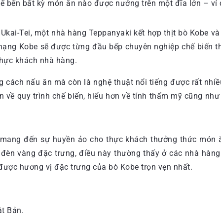
ế bến bất kỳ món ăn nào được nướng trên một đĩa lớn – ví 
Ukai-Tei, một nhà hàng Teppanyaki kết hợp thịt bò Kobe và
 hạng Kobe sẽ được từng đầu bếp chuyên nghiệp chế biến th
thực khách nhà hàng.
ng cách nấu ăn mà còn là nghệ thuật nổi tiếng được rất nh
ơn về quy trình chế biến, hiểu hơn về tính thẩm mỹ cũng n
g mang đến sự huyền ảo cho thực khách thưởng thức món ă
h đèn vàng đặc trưng, điều này thường thấy ở các nhà hàn
được hương vị đặc trưng của bò Kobe trọn vẹn nhất.
t Bản.