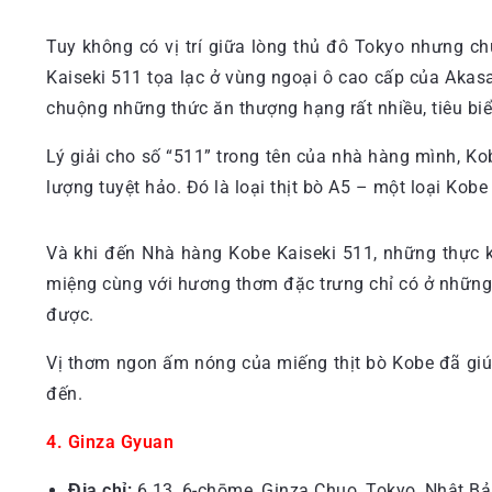
Tuy không có vị trí giữa lòng thủ đô Tokyo nhưng ch
Kaiseki 511 tọa lạc ở vùng ngoại ô cao cấp của Akasa
chuộng những thức ăn thượng hạng rất nhiều, tiêu biể
Lý giải cho số “511” trong tên của nhà hàng mình, K
lượng tuyệt hảo. Đó là loại thịt bò A5 – một loại Kob
Và khi đến Nhà hàng Kobe Kaiseki 511, những thực 
miệng cùng với hương thơm đặc trưng chỉ có ở những 
được.
Vị thơm ngon ấm nóng của miếng thịt bò Kobe đã giúp
đến.
4. Ginza Gyuan
Địa chỉ:
6 13, 6-chōme, Ginza Chuo, Tokyo, Nhật Bả