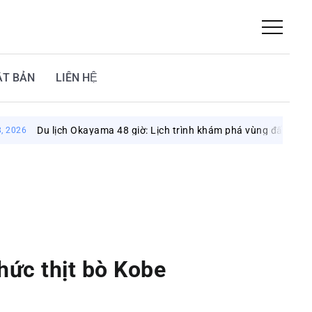
ẬT BẢN
LIÊN HỆ
ch Okayama 48 giờ: Lịch trình khám phá vùng đất mặt trời
Augus
hức thịt bò Kobe