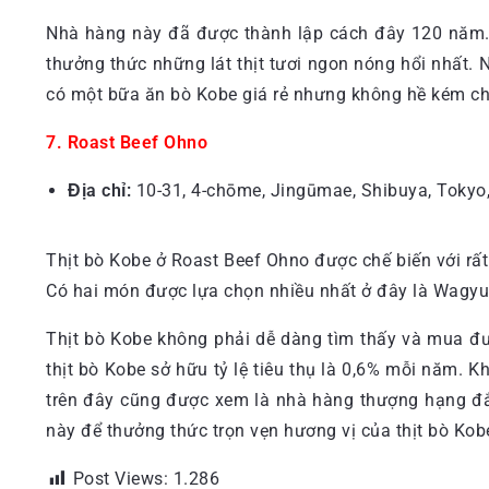
Nhà hàng này đã được thành lập cách đây 120 năm. 
thưởng thức những lát thịt tươi ngon nóng hổi nhất.
có một bữa ăn bò Kobe giá rẻ nhưng không hề kém ch
7. Roast Beef Ohno
Địa chỉ:
10-31, 4-chōme, Jingūmae, Shibuya, Tokyo,
Thịt bò Kobe ở Roast Beef Ohno được chế biến với rất
Có hai món được lựa chọn nhiều nhất ở đây là Wagyu 
Thịt bò Kobe không phải dễ dàng tìm thấy và mua được
thịt bò Kobe sở hữu tỷ lệ tiêu thụ là 0,6% mỗi năm. K
trên đây cũng được xem là nhà hàng thượng hạng đắt
này để thưởng thức trọn vẹn hương vị của thịt bò Ko
Post Views:
1.286