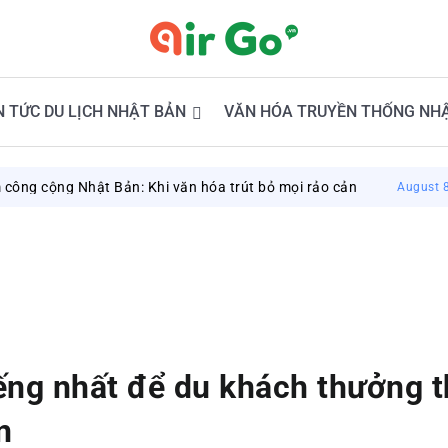
N TỨC DU LỊCH NHẬT BẢN
VĂN HÓA TRUYỀN THỐNG NH
ật Bản: Khi văn hóa trút bỏ mọi rảo cản
Du lị
August 8, 2026
iếng nhất để du khách thưởng t
n