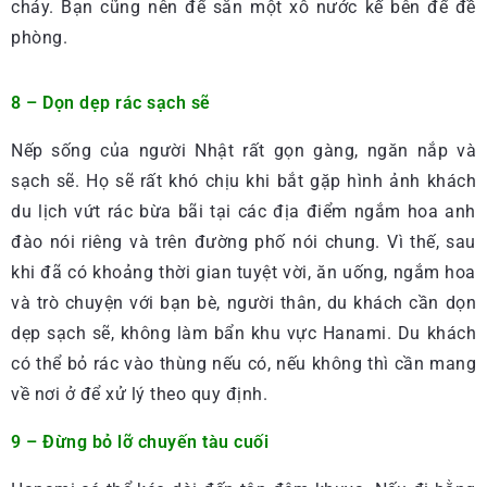
cháy. Bạn cũng nên để sẵn một xô nước kế bên để đề
phòng.
8 – Dọn dẹp rác sạch sẽ
Nếp sống của người Nhật rất gọn gàng, ngăn nắp và
sạch sẽ. Họ sẽ rất khó chịu khi bắt gặp hình ảnh khách
du lịch vứt rác bừa bãi tại các địa điểm ngắm hoa anh
đào nói riêng và trên đường phố nói chung. Vì thế, sau
khi đã có khoảng thời gian tuyệt vời, ăn uống, ngắm hoa
và trò chuyện với bạn bè, người thân, du khách cần dọn
dẹp sạch sẽ, không làm bẩn khu vực Hanami. Du khách
có thể bỏ rác vào thùng nếu có, nếu không thì cần mang
về nơi ở để xử lý theo quy định.
9 – Đừng bỏ lỡ chuyến tàu cuối