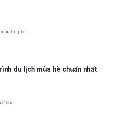
shu trù phú...
trình du lịch mùa hè chuẩn nhất
ỡ hòa...