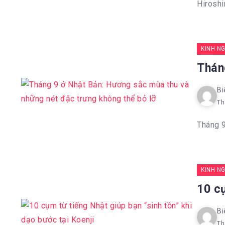
Hiroshi
KINH N
Thán
Bi
Th
Tháng 9
KINH N
10 cụ
Bi
Th