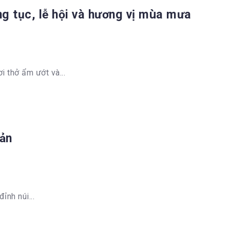
g tục, lễ hội và hương vị mùa mưa
 thở ẩm ướt và...
Bản
ỉnh núi...