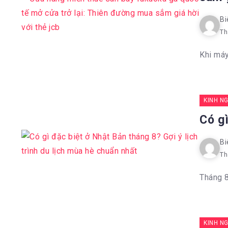
Bi
Th
Khi máy
KINH N
Có gì
Bi
Th
Tháng 8
KINH N