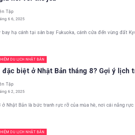
ên Tập
áng 6 6, 2025
 bay hạ cánh tại sân bay Fukuoka, cánh cửa đến vùng đất Kyu
GHIỆM DU LỊCH NHẬT BẢN
 đặc biệt ở Nhật Bản tháng 8? Gợi ý lịch 
ên Tập
áng 6 2, 2025
 ở Nhật Bản là bức tranh rực rỡ của mùa hè, nơi cái nắng rực r
GHIỆM DU LỊCH NHẬT BẢN