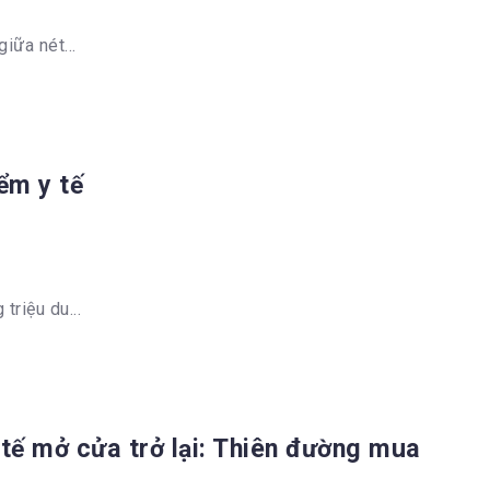
iữa nét...
ểm y tế
riệu du...
tế mở cửa trở lại: Thiên đường mua