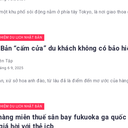
 một khu phố sôi động nằm ở phía tây Tokyo, là nơi giao thoa g
GHIỆM DU LỊCH NHẬT BẢN
 Bản “cấm cửa” du khách không có bảo hi
ên Tập
áng 6 9, 2025
n, xứ sở hoa anh đào, từ lâu đã là điểm đến mơ ước của hàng t
GHIỆM DU LỊCH NHẬT BẢN
hàng miễn thuế sân bay fukuoka ga quốc 
iá hời với thẻ jcb