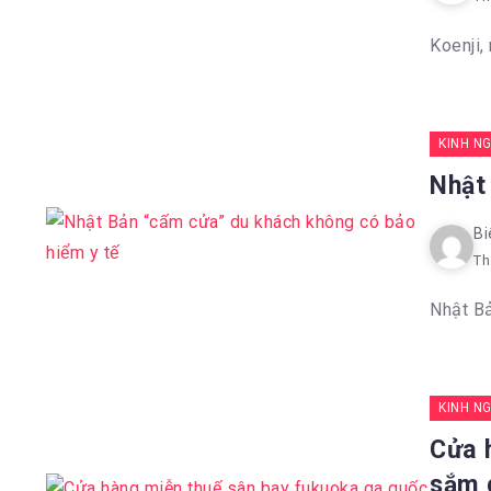
Koenji,
KINH N
Nhật
Bi
Th
Nhật Bả
KINH N
Cửa 
sắm g