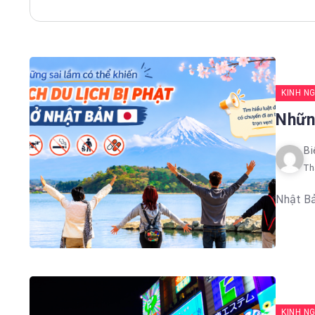
KINH N
Những
Bi
Th
Nhật Bả
KINH N