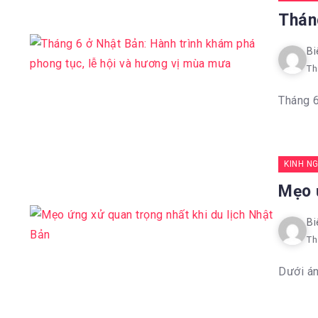
Thán
Bi
Th
Tháng 6
KINH N
Mẹo 
Bi
Th
Dưới án