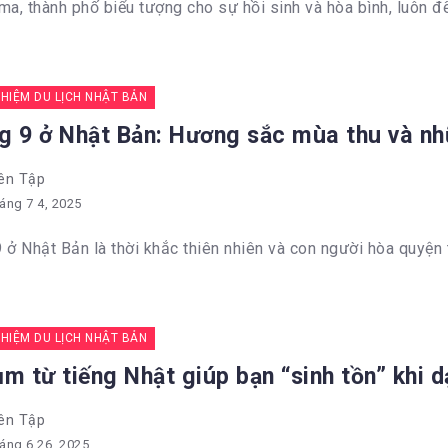
ma, thành phố biểu tượng cho sự hồi sinh và hòa bình, luôn để 
GHIỆM DU LỊCH NHẬT BẢN
g 9 ở Nhật Bản: Hương sắc mùa thu và nh
ên Tập
áng 7 4, 2025
 ở Nhật Bản là thời khắc thiên nhiên và con người hòa quyện t
GHIỆM DU LỊCH NHẬT BẢN
m từ tiếng Nhật giúp bạn “sinh tồn” khi d
ên Tập
áng 6 26, 2025