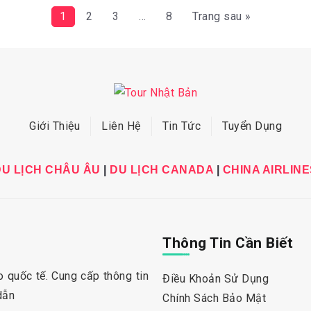
1
2
3
…
8
Trang sau »
Giới Thiệu
Liên Hệ
Tin Tức
Tuyển Dụng
DU LỊCH CHÂU ÂU
|
DU LỊCH CANADA
|
CHINA AIRLINE
Thông Tin Cần Biết
 quốc tế. Cung cấp thông tin
Điều Khoản Sử Dụng
dẫn
Chính Sách Bảo Mật