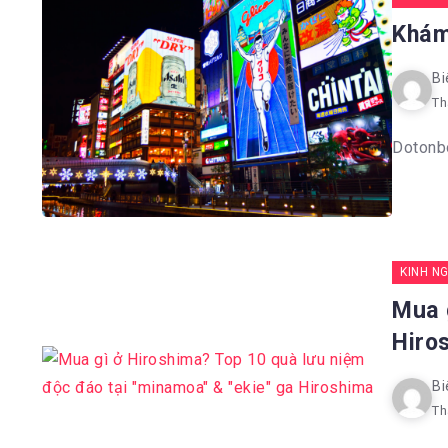
Khám
Bi
Th
Dotonbo
KINH N
Mua 
Hiro
Bi
Th