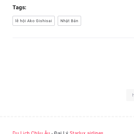
Tags:
lễ hội Ako Gishisai
Nhật Bản
Du Lịch Châu Âu
- Đại Lý
Starlux airlines