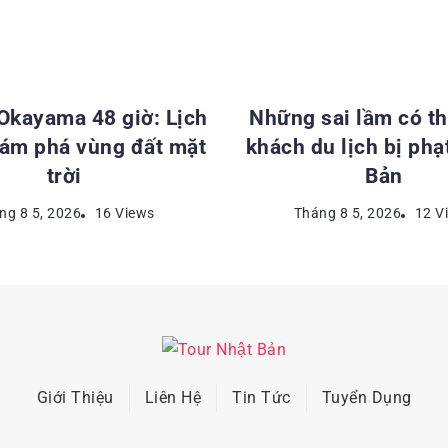
ĐIỂM DU LỊCH NHẬT BẢN
KINH NGHIỆM DU LỊCH NH
 Okayama 48 giờ: Lịch
Những sai lầm có th
hám phá vùng đất mặt
khách du lịch bị phạ
trời
Bản
ng 8 5, 2026
16 Views
Tháng 8 5, 2026
12 V
Giới Thiệu
Liên Hệ
Tin Tức
Tuyển Dụng