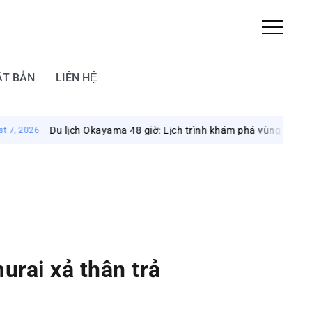
ẬT BẢN
LIÊN HỆ
Du lịch Okayama 48 giờ: Lịch trình khám phá vùng đất mặt trời
26
urai xả thân trả