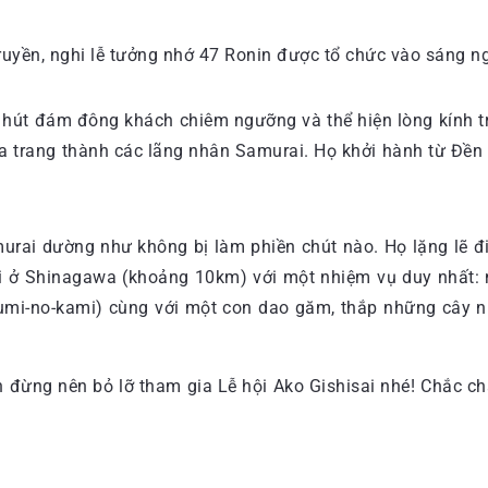
ruyền, nghi lễ tưởng nhớ 47 Ronin được tổ chức vào sáng ng
u hút đám đông khách chiêm ngưỡng và thể hiện lòng kính 
óa trang thành các lãng nhân Samurai. Họ khởi hành từ Đền 
urai dường như không bị làm phiền chút nào. Họ lặng lẽ đ
i ở Shinagawa (khoảng 10km) với một nhiệm vụ duy nhất: 
mi-no-kami) cùng với một con dao găm, thắp những cây nha
h đừng nên bỏ lỡ tham gia Lễ hội Ako Gishisai nhé! Chắc c