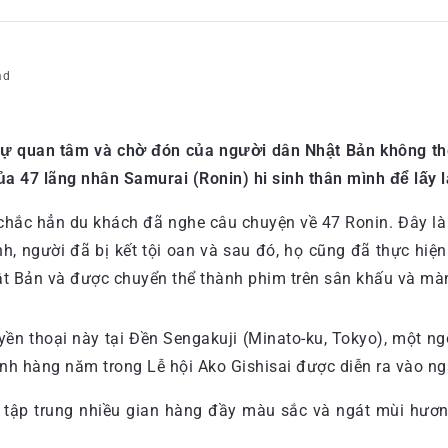
ad
 quan tâm và chờ đón của người dân Nhật Bản không thể k
của 47 lãng nhân Samurai (Ronin) hi sinh thân mình để lấy 
chắc hẳn du khách đã nghe câu chuyện về 47 Ronin. Đây l
h, người đã bị kết tội oan và sau đó, họ cũng đã thực hiện
ật Bản và được chuyển thể thành phim trên sân khấu và mà
yền thoại này tại Đền Sengakuji (Minato-ku, Tokyo), một ngô
anh hàng năm trong Lễ hội Ako Gishisai được diễn ra vào n
i tập trung nhiều gian hàng đầy màu sắc và ngát mùi hương