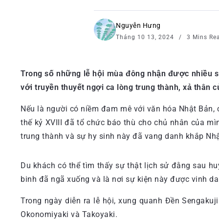
Nguyễn Hưng
Tháng 10 13, 2024
3 Mins Re
Trong số những lễ hội mùa đông nhận được nhiều sự
với truyền thuyết ngợi ca lòng trung thành, xả thân 
Nếu là người có niềm đam mê với văn hóa Nhật Bản, 
thế kỷ XVIII đã tổ chức báo thù cho chủ nhân của mìn
trung thành và sự hy sinh này đã vang danh khắp Nh
Du khách có thể tìm thấy sự thật lịch sử đằng sau hu
binh đã ngã xuống và là nơi sự kiện này được vinh d
Trong ngày diễn ra lễ hội, xung quanh Đền Sengakuj
Okonomiyaki và Takoyaki.