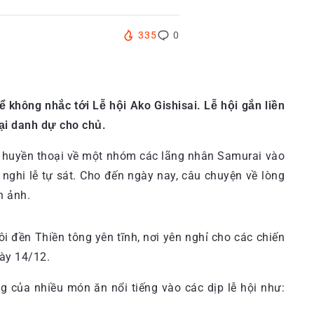
335
0
hông nhắc tới Lễ hội Ako Gishisai. Lễ hội gắn liền
lại danh dự cho chủ.
à huyền thoại về một nhóm các lãng nhân Samurai vào
 nghi lễ tự sát. Cho đến ngày nay, câu chuyện về lòng
n ảnh.
i đền Thiền tông yên tĩnh, nơi yên nghỉ cho các chiến
gày 14/12.
 của nhiều món ăn nổi tiếng vào các dịp lễ hội như: