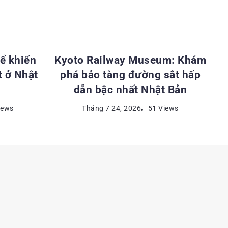
ẬT BẢN
ĐỊA ĐIỂM DU LỊCH NHẬT BẢN
ể khiến
Kyoto Railway Museum: Khám
t ở Nhật
phá bảo tàng đường sắt hấp
dẫn bậc nhất Nhật Bản
iews
Tháng 7 24, 2026
51 Views