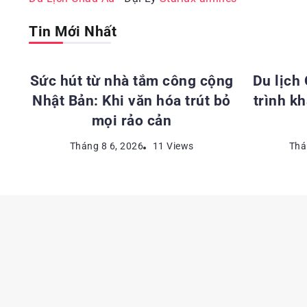
Tin Mới Nhất
ĐỊA ĐIỂM DU LỊCH NHẬT BẢN
ĐỊA 
Sức hút từ nhà tắm công cộng
Du lịch
Nhật Bản: Khi văn hóa trút bỏ
trình k
mọi rảo cản
Tháng 8 6, 2026
11 Views
Thá