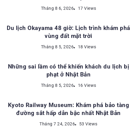
ĐỊA ĐIỂM DU LỊCH NHẬT BẢN
Tháng 8 6, 2026
17 Views
Du lịch Okayama 48 giờ: Lịch trình khám phá
vùng đất mặt trời
KINH NGHIỆM DU LỊCH NHẬT BẢN
Tháng 8 5, 2026
18 Views
Những sai lầm có thể khiến khách du lịch bị
phạt ở Nhật Bản
ĐỊA ĐIỂM DU LỊCH NHẬT BẢN
Tháng 8 5, 2026
16 Views
Kyoto Railway Museum: Khám phá bảo tàng
đường sắt hấp dẫn bậc nhất Nhật Bản
Tháng 7 24, 2026
53 Views