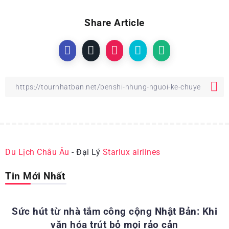
Share Article
Du Lịch Châu Âu
- Đại Lý
Starlux airlines
Tin Mới Nhất
ĐỊA ĐIỂM DU LỊCH NHẬT BẢN
Sức hút từ nhà tắm công cộng Nhật Bản: Khi
văn hóa trút bỏ mọi rảo cản