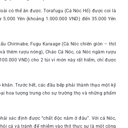
 loài có thể ăn được. Torafugu (Cá Nóc Hổ) được coi là
 từ 5.000 Yên (khoảng 1.000.000 VND) đến 35.000 Yên
Lẩu Chirinabe, Fugu Karaage (Cá Nóc chiên giòn – thịt
a và thêm rượu nóng), Cháo Cá Nóc, cá Nóc ngâm rượu
100.000 VND) cho 2 túi vì món này rất hiếm, chỉ được
khăn. Trước hết, các đầu bếp phải thành thạo một kỹ
loại hoa tượng trưng cho sự trường thọ và những phẩm
hải xác định được “chất độc nằm ở đâu”. Với cá Nóc,
 khỏi cá và tránh để nhiễm vào thịt thực sự là một công