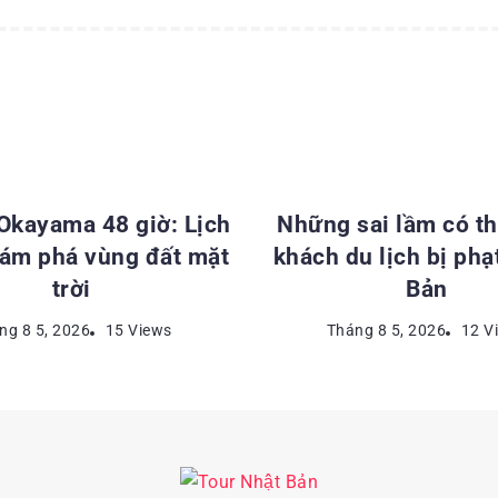
ĐIỂM DU LỊCH NHẬT BẢN
KINH NGHIỆM DU LỊCH NH
 Okayama 48 giờ: Lịch
Những sai lầm có th
hám phá vùng đất mặt
khách du lịch bị phạ
trời
Bản
ng 8 5, 2026
15 Views
Tháng 8 5, 2026
12 V