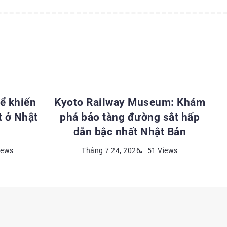
ẬT BẢN
ĐỊA ĐIỂM DU LỊCH NHẬT BẢN
ể khiến
Kyoto Railway Museum: Khám
t ở Nhật
phá bảo tàng đường sắt hấp
dẫn bậc nhất Nhật Bản
iews
Tháng 7 24, 2026
51 Views