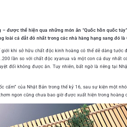
g – được thể hiện qua những món ăn “Quốc hồn quốc túy” 
 loài cá đắt đỏ nhất trong các nhà hàng hạng sang đó là
ế giới khi sở hữu chất độc kinh hoàng có thể dễ dàng tước 
1.200 lần so với chất độc xyanua và một con cá duy nhất có 
uyệt đối không được ăn. Tuy nhiên, bất ngờ là riêng tại Nh
ốc cấm” của Nhật Bản trong thế kỷ 16, sau sự kiện một nhó
 thơm ngon cũng chưa bao giờ được xuất hiện trong hoàng 