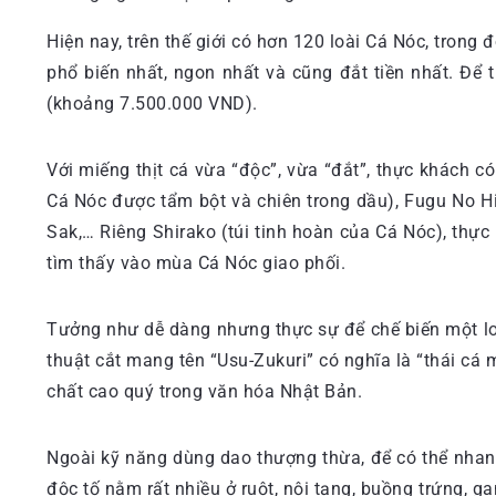
Hiện nay, trên thế giới có hơn 120 loài Cá Nóc, trong
phổ biến nhất, ngon nhất và cũng đắt tiền nhất. Để
(khoảng 7.500.000 VND).
Với miếng thịt cá vừa “độc”, vừa “đắt”, thực khách c
Cá Nóc được tẩm bột và chiên trong dầu), Fugu No H
Sak,… Riêng Shirako (túi tinh hoàn của Cá Nóc), thự
tìm thấy vào mùa Cá Nóc giao phối.
Tưởng như dễ dàng nhưng thực sự để chế biến một lo
thuật cắt mang tên “Usu-Zukuri” có nghĩa là “thái c
chất cao quý trong văn hóa Nhật Bản.
Ngoài kỹ năng dùng dao thượng thừa, để có thể nhan
độc tố nằm rất nhiều ở ruột, nội tạng, buồng trứng, ga