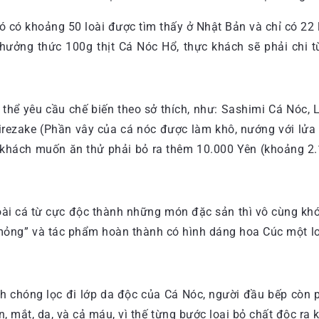
 đó có khoảng 50 loài được tìm thấy ở Nhật Bản và chỉ có 22
 thưởng thức 100g thịt Cá Nóc Hổ, thực khách sẽ phải chi
ó thể yêu cầu chế biến theo sở thích, như: Sashimi Cá Nóc, 
irezake (Phần vây của cá nóc được làm khô, nướng với lử
c khách muốn ăn thử phải bỏ ra thêm 10.000 Yên (khoảng 2.
ài cá từ cực độc thành những món đặc sản thì vô cùng khó 
á mỏng” và tác phẩm hoàn thành có hình dáng hoa Cúc một 
h chóng lọc đi lớp da độc của Cá Nóc, người đầu bếp còn p
n, mắt, da, và cả máu, vì thế từng bước loại bỏ chất độc ra