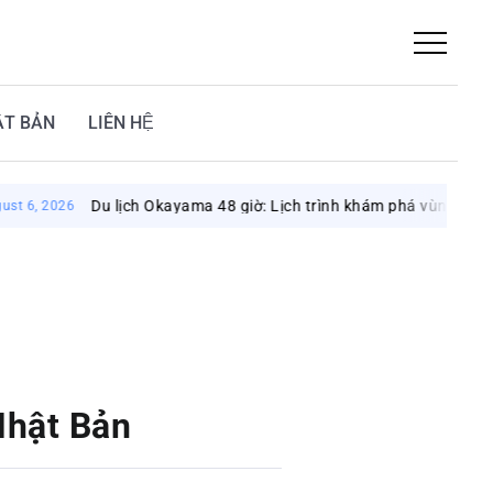
ẬT BẢN
LIÊN HỆ
Du lịch Okayama 48 giờ: Lịch trình khám phá vùng đất mặt trời
6
Nhật Bản