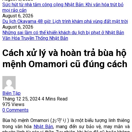
Sức hút từ nhà tắm công cộng Nhật Bản: Khi văn hóa trút bỏ
mọi rảo cản
August 6, 2026
Du lịch Okayama 48 giờ: Lịch trình khám phá vùng đất mặt trời
August 6, 2026
Những sai lầm có thể khiến khách du lịch bị phạt ở Nhật Bản
Văn Hóa Truyền Thống Nhật Bản
Cách xử lý và hoàn trả bùa hộ
mệnh Omamori cũ đúng cách
Biên Tập
Tháng 12 25, 2024
4 Mins Read
975
Views
0
Comments
Bùa hộ mệnh Omamori (お守り) là một biểu tượng linh thiêng
trong văn hóa
Nhật Bản
, mang đến sự bảo vệ, may mắn và