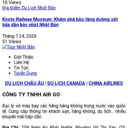
10 Views
Địa Điểm Du Lịch Nhật Bản
Kyoto Railway Museum: Khám phá bảo tàng đường sắt
hấp dẫn bậc nhất Nhật Bản
Tháng 7 24, 2026
51 Views
Giới Thiệu
Liên Hệ
Tin Tức
Tuyển Dụng
DU LỊCH CHÂU ÂU
|
DU LỊCH CANADA
|
CHINA AIRLINES
CÔNG TY TNHH AIR GO
Đại lý vé máy bay các hãng hàng không trong nước vào quốc
tế. Cung cấp thông tin khách sạn, hàng không, du lịch… nhiều
khuyến mãi hấp dẫn
Địa Chỉ:
259 Nam Kỳ Khởi Nghĩa, Phường Võ Thị Sáu, Q3,