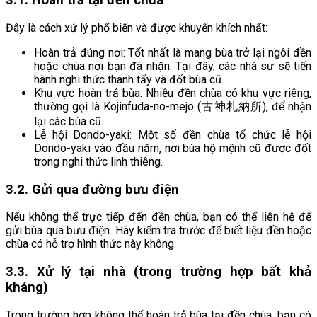
3.1. Hoàn trả tại đền chùa
Đây là cách xử lý phổ biến và được khuyến khích nhất:
Hoàn trả đúng nơi: Tốt nhất là mang bùa trở lại ngôi đền
hoặc chùa nơi bạn đã nhận. Tại đây, các nhà sư sẽ tiến
hành nghi thức thanh tẩy và đốt bùa cũ.
Khu vực hoàn trả bùa: Nhiều đền chùa có khu vực riêng,
thường gọi là Kojinfuda-no-mejo (古神札納所), để nhận
lại các bùa cũ.
Lễ hội Dondo-yaki: Một số đền chùa tổ chức lễ hội
Dondo-yaki vào đầu năm, nơi bùa hộ mệnh cũ được đốt
trong nghi thức linh thiêng.
3.2. Gửi qua đường bưu điện
Nếu không thể trực tiếp đến đền chùa, bạn có thể liên hệ để
gửi bùa qua bưu điện. Hãy kiểm tra trước để biết liệu đền hoặc
chùa có hỗ trợ hình thức này không.
3.3. Xử lý tại nhà (trong trường hợp bất khả
kháng)
Trong trường hợp không thể hoàn trả bùa tại đền chùa, bạn có