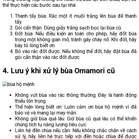
thể thực hiện các bước sau tại nhà:
Thanh tẩy bùa: Rắc một ít muối trắng lên bùa để thanh
tẩy.
Gói cẩn thận: Dùng giấy trắng sạch bọc lại bùa cũ.
Đốt bùa: Nếu điều kiện an toàn cho phép, hãy đốt bùa
trong một không gian mở, tránh gây cháy nổ. Khi đốt, hãy
bày tỏ lòng biết ơn.
Bỏ vào rác đốt được: Nếu không thể đốt, hãy đặt bùa đã
gói cẩn thận vào rác đốt được.
4. Lưu ý khi xử lý bùa Omamori cũ
Không vứt bùa vào rác thông thường: Đây là hành động
thiếu tôn trọng.
Thể hiện lòng biết ơn: Luôn cảm ơn bùa hộ mệnh vì đã
bảo vệ và mang lại may mắn.
Không giữ bùa quá lâu: Giữ bùa cũ quá lâu có thể khiến
chúng tích tụ năng lượng tiêu cực.
Liên hệ đền chùa nếu cần: Nếu không chắc chắn về cách
xử lý, hãy liên hệ trực tiếp với đền hoặc chùa để được