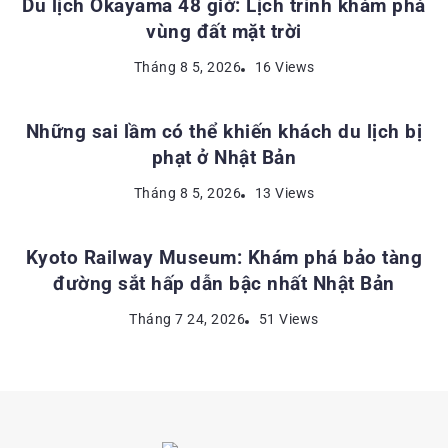
Du lịch Okayama 48 giờ: Lịch trình khám phá
vùng đất mặt trời
KINH NGHIỆM DU LỊCH NHẬT BẢN
Tháng 8 5, 2026
16 Views
Những sai lầm có thể khiến khách du lịch bị
phạt ở Nhật Bản
ĐỊA ĐIỂM DU LỊCH NHẬT BẢN
Tháng 8 5, 2026
13 Views
Kyoto Railway Museum: Khám phá bảo tàng
đường sắt hấp dẫn bậc nhất Nhật Bản
Tháng 7 24, 2026
51 Views