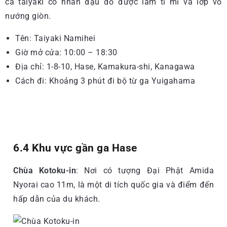
cá taiyaki có nhân đậu đỏ được làm tỉ mỉ và lớp vỏ
nướng giòn.
Tên: Taiyaki Namihei
Giờ mở cửa: 10:00 – 18:30
Địa chỉ: 1-8-10, Hase, Kamakura-shi, Kanagawa
Cách đi: Khoảng 3 phút đi bộ từ ga Yuigahama
6.4 Khu vực gần ga Hase
Chùa Kotoku-in
: Nơi có tượng Đại Phật Amida
Nyorai cao 11m, là một di tích quốc gia và điểm đến
hấp dẫn của du khách.