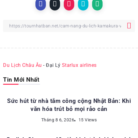
Du Lịch Châu Âu
- Đại Lý
Starlux airlines
Tin Mới Nhất
ĐỊA ĐIỂM DU LỊCH NHẬT BẢN
Sức hút từ nhà tắm công cộng Nhật Bản: Khi
văn hóa trút bỏ mọi rảo cản
ĐỊA ĐIỂM DU LỊCH NHẬT BẢN
Tháng 8 6, 2026
15 Views