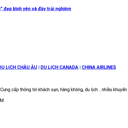
 đẹp bình yên và đầy trải nghiệm
DU LỊCH CHÂU ÂU
|
DU LỊCH CANADA
|
CHINA AIRLINES
 Cung cấp thông tin khách sạn, hàng không, du lịch… nhiều khuyến
CM