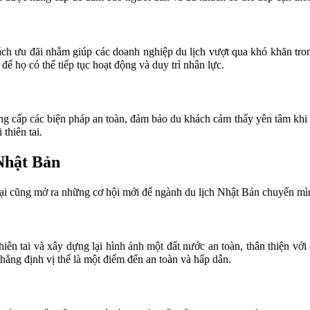
 sách ưu đãi nhằm giúp các doanh nghiệp du lịch vượt qua khó khăn tr
để họ có thể tiếp tục hoạt động và duy trì nhân lực.
nâng cấp các biện pháp an toàn, đảm bảo du khách cảm thấy yên tâm k
thiên tai.
 Nhật Bản
tại cũng mở ra những cơ hội mới để ngành du lịch Nhật Bản chuyển mìn
iên tai và xây dựng lại hình ảnh một đất nước an toàn, thân thiện v
hẳng định vị thế là một điểm đến an toàn và hấp dẫn.