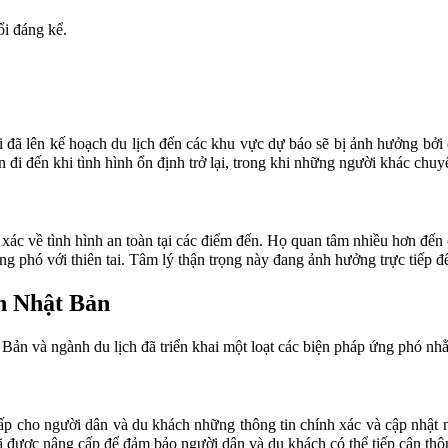
ổi đáng kể.
 đã lên kế hoạch du lịch đến các khu vực dự báo sẽ bị ảnh hưởng bởi 
n đi đến khi tình hình ổn định trở lại, trong khi những người khác ch
 xác về tình hình an toàn tại các điểm đến. Họ quan tâm nhiều hơn đến
ng phó với thiên tai. Tâm lý thận trọng này đang ảnh hưởng trực tiếp 
ch Nhật Bản
ản và ngành du lịch đã triển khai một loạt các biện pháp ứng phó nhằm
p cho người dân và du khách những thông tin chính xác và cập nhật nh
đã được nâng cấp để đảm bảo người dân và du khách có thể tiếp cận thô