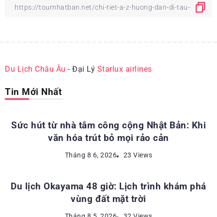
Du Lịch Châu Âu
- Đại Lý
Starlux airlines
Tin Mới Nhất
ĐỊA ĐIỂM DU LỊCH NHẬT BẢN
Sức hút từ nhà tắm công cộng Nhật Bản: Khi
văn hóa trút bỏ mọi rảo cản
ĐỊA ĐIỂM DU LỊCH NHẬT BẢN
Tháng 8 6, 2026
23 Views
Du lịch Okayama 48 giờ: Lịch trình khám phá
vùng đất mặt trời
KINH NGHIỆM DU LỊCH NHẬT BẢN
Tháng 8 5, 2026
32 Views