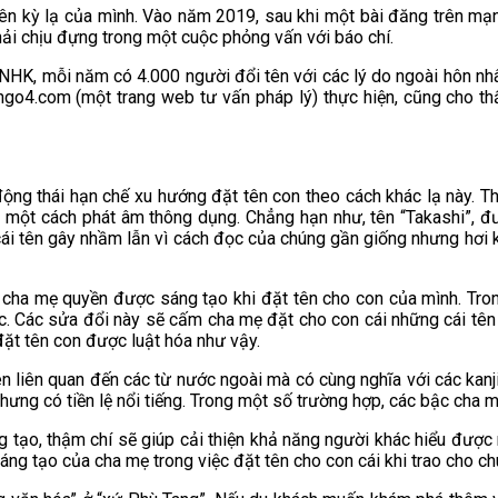
ên kỳ lạ của mình. Vào năm 2019, sau khi một bài đăng trên mạng
hải chịu đựng trong một cuộc phỏng vấn với báo chí.
NHK, mỗi năm có 4.000 người đổi tên với các lý do ngoài hôn nh
go4.com (một trang web tư vấn pháp lý) thực hiện, cũng cho th
ộng thái hạn chế xu hướng đặt tên con theo cách khác lạ này. Th
có một cách phát âm thông dụng. Chẳng hạn như, tên “Takashi”, đ
g cái tên gây nhầm lẫn vì cách đọc của chúng gần giống nhưng hơ
cha mẹ quyền được sáng tạo khi đặt tên cho con của mình. Trong
ực. Các sửa đổi này sẽ cấm cha mẹ đặt cho con cái những cái tên
 đặt tên con được luật hóa như vậy.
 liên quan đến các từ nước ngoài mà có cùng nghĩa với các kanj
hưng có tiền lệ nổi tiếng. Trong một số trường hợp, các bậc cha 
 tạo, thậm chí sẽ giúp cải thiện khả năng người khác hiểu được 
ng tạo của cha mẹ trong việc đặt tên cho con cái khi trao cho ch