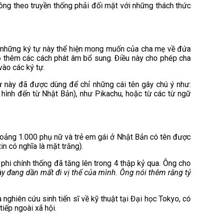
hông theo truyền thống phải đối mặt với những thách thức
ủa những ký tự này thể hiện mong muốn của cha mẹ về đứa
ều có thêm các cách phát âm bổ sung. Điều này cho phép cha
vào các ký tự.
Từ này đã được dùng để chỉ những cái tên gây chú ý như:
 hình đến từ Nhật Bản), như Pikachu, hoặc từ các từ ngữ
hoảng 1.000 phụ nữ và trẻ em gái ở Nhật Bản có tên được
in có nghĩa là mặt trăng).
phi chính thống đã tăng lên trong 4 thập kỷ qua. Ông cho
ày đang dần mất đi vị thế của mình. Ông nói thêm rằng tỷ
 nghiên cứu sinh tiến sĩ về kỹ thuật tại Đại học Tokyo, có
tiếp ngoài xã hội.