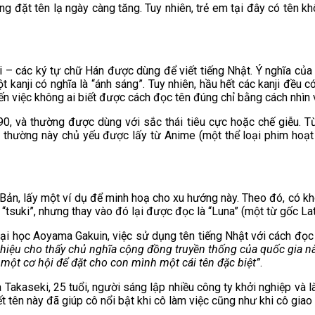
g đặt tên lạ ngày càng tăng. Tuy nhiên, trẻ em tại đây có tên k
ji – các ký tự chữ Hán được dùng để viết tiếng Nhật. Ý nghĩa c
 một kanji có nghĩa là “ánh sáng”. Tuy nhiên, hầu hết các kanji đ
n việc không ai biết được cách đọc tên đúng chỉ bằng cách nhìn 
990, và thường được dùng với sắc thái tiêu cực hoặc chế giễu. 
c thường này chủ yếu được lấy từ Anime (một thể loại phim hoạt
Bản, lấy một ví dụ để minh hoạ cho xu hướng này. Theo đó, có k
 “tsuki”, nhưng thay vào đó lại được đọc là “Luna” (một từ gốc Lat
ại học Aoyama Gakuin, việc sử dụng tên tiếng Nhật với cách đọc 
u hiệu cho thấy chủ nghĩa cộng đồng truyền thống của quốc gia n
 một cơ hội để đặt cho con mình một cái tên đặc biệt”
.
a Takaseki, 25 tuổi, người sáng lập nhiều công ty khởi nghiệp và là
t tên này đã giúp cô nổi bật khi cô làm việc cũng như khi cô giao 