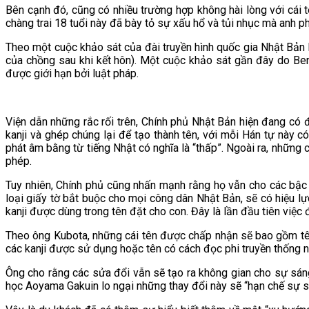
Bên cạnh đó, cũng có nhiều trường hợp không hài lòng với cái t
chàng trai 18 tuổi này đã bày tỏ sự xấu hổ và tủi nhục mà anh p
Theo một cuộc khảo sát của đài truyền hình quốc gia Nhật Bản 
của chồng sau khi kết hôn). Một cuộc khảo sát gần đây do Ben
được giới hạn bởi luật pháp.
Viện dẫn những rắc rối trên, Chính phủ Nhật Bản hiện đang có đ
kanji và ghép chúng lại để tạo thành tên, với mỗi Hán tự này 
phát âm bằng từ tiếng Nhật có nghĩa là “thấp”. Ngoài ra, nhữn
phép.
Tuy nhiên, Chính phủ cũng nhấn mạnh rằng họ vẫn cho các bậc 
loại giấy tờ bắt buộc cho mọi công dân Nhật Bản, sẽ có hiệu l
kanji được dùng trong tên đặt cho con. Đây là lần đầu tiên việc
Theo ông Kubota, những cái tên được chấp nhận sẽ bao gồm tên
các kanji được sử dụng hoặc tên có cách đọc phi truyền thống n
Ông cho rằng các sửa đổi vẫn sẽ tạo ra không gian cho sự sáng
học Aoyama Gakuin lo ngại những thay đổi này sẽ “hạn chế sự sá