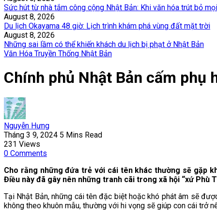
Sức hút từ nhà tắm công cộng Nhật Bản: Khi văn hóa trút bỏ mọ
August 8, 2026
Du lịch Okayama 48 giờ: Lịch trình khám phá vùng đất mặt trời
August 8, 2026
Những sai lầm có thể khiến khách du lịch bị phạt ở Nhật Bản
Văn Hóa Truyền Thống Nhật Bản
Chính phủ Nhật Bản cấm phụ h
Nguyễn Hưng
Tháng 3 9, 2024
5 Mins Read
231
Views
0
Comments
Cho rằng những đứa trẻ với cái tên khác thường sẽ gặp k
Điều này đã gây nên những tranh cãi trong xã hội “xứ Phù 
Tại Nhật Bản, những cái tên đặc biệt hoặc khó phát âm sẽ được g
không theo khuôn mẫu, thường với hi vọng sẽ giúp con cái trở nê