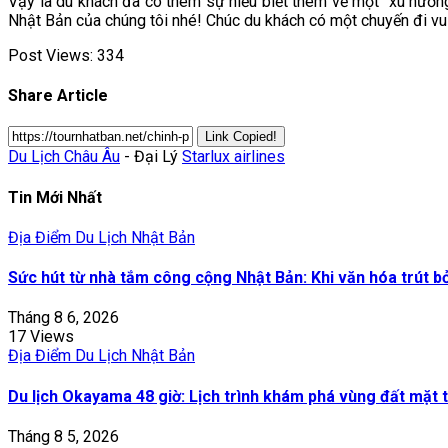
Vậy là du khách đã có thêm sự hiểu biết thêm về một “xu hướ
Nhật Bản của chúng tôi nhé! Chúc du khách có một chuyến đi vui
Post Views:
334
Share Article
Link Copied!
Du Lịch Châu Âu
- Đại Lý
Starlux airlines
Tin Mới Nhất
Địa Điểm Du Lịch Nhật Bản
Sức hút từ nhà tắm công cộng Nhật Bản: Khi văn hóa trút b
Tháng 8 6, 2026
17 Views
Địa Điểm Du Lịch Nhật Bản
Du lịch Okayama 48 giờ: Lịch trình khám phá vùng đất mặt t
Tháng 8 5, 2026