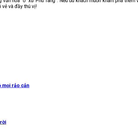
ng văn hóa” ở “xứ Phù Tang”. Nếu du khách muốn khám phá thêm 
 vẻ và đầy thú vị!
ỏ mọi rảo cản
rời