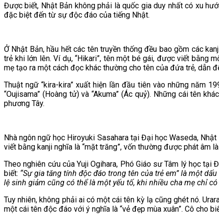
Được biết, Nhật Bản không phải là quốc gia duy nhất có xu hướn
đặc biệt đến từ sự độc đáo của tiếng Nhật.
Ở Nhật Bản, hầu hết các tên truyền thống đều bao gồm các kan
trẻ khi lớn lên. Ví dụ, “Hikari”, tên một bé gái, được viết bằng
mẹ tạo ra một cách đọc khác thường cho tên của đứa trẻ, dẫn đế
Thuật ngữ “kira-kira” xuất hiện lần đầu tiên vào những năm 1
“Oujisama” (Hoàng tử) và “Akuma” (Ác quỷ). Những cái tên khá
phương Tây.
Nhà ngôn ngữ học Hiroyuki Sasahara tại Đại học Waseda, Nhật 
viết bằng kanji nghĩa là “mặt trăng”, vốn thường được phát âm là
Theo nghiên cứu của Yuji Ogihara, Phó Giáo sư Tâm lý học tại Đ
biết:
“Sự gia tăng tính độc đáo trong tên của trẻ em” là một dấ
lệ sinh giảm cũng có thể là một yếu tố, khi nhiều cha mẹ chỉ có
Tuy nhiên, không phải ai có một cái tên kỳ lạ cũng ghét nó. Urar
một cái tên độc đáo với ý nghĩa là “vẻ đẹp mùa xuân”. Cô cho biế