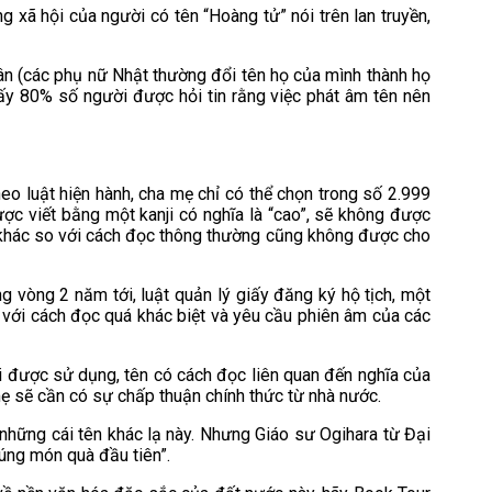
 xã hội của người có tên “Hoàng tử” nói trên lan truyền,
ân (các phụ nữ Nhật thường đổi tên họ của mình thành họ
ấy 80% số người được hỏi tin rằng việc phát âm tên nên
eo luật hiện hành, cha mẹ chỉ có thể chọn trong số 2.999
ược viết bằng một kanji có nghĩa là “cao”, sẽ không được
i khác so với cách đọc thông thường cũng không được cho
 vòng 2 năm tới, luật quản lý giấy đăng ký hộ tịch, một
 với cách đọc quá khác biệt và yêu cầu phiên âm của các
i được sử dụng, tên có cách đọc liên quan đến nghĩa của
mẹ sẽ cần có sự chấp thuận chính thức từ nhà nước.
những cái tên khác lạ này. Nhưng Giáo sư Ogihara từ Đại
úng món quà đầu tiên”.