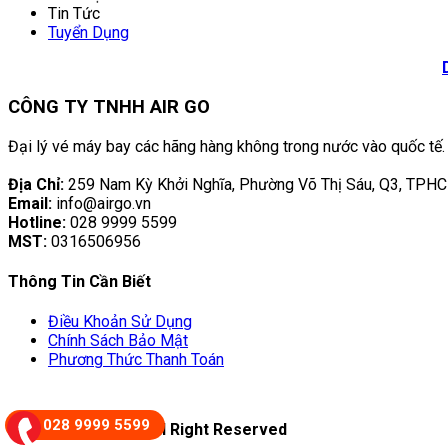
Tin Tức
Tuyển Dụng
CÔNG TY TNHH AIR GO
Đại lý vé máy bay các hãng hàng không trong nước vào quốc tế.
Địa Chỉ:
259 Nam Kỳ Khởi Nghĩa, Phường Võ Thị Sáu, Q3, TPH
Email:
info@airgo.vn
Hotline:
028 9999 5599
MST:
0316506956
Thông Tin Cần Biết
Điều Khoản Sử Dụng
Chính Sách Bảo Mật
Phương Thức Thanh Toán
028 9999 5599
© Copyright 2022. All Right Reserved