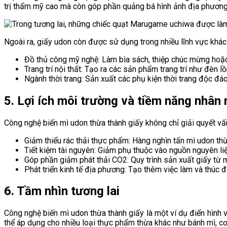
trị thẩm mỹ cao mà còn góp phần quảng bá hình ảnh địa phương
Ngoài ra, giấy udon còn được sử dụng trong nhiều lĩnh vực khác
Đồ thủ công mỹ nghệ: Làm bìa sách, thiệp chúc mừng hoặ
Trang trí nội thất: Tạo ra các sản phẩm trang trí như đèn l
Ngành thời trang: Sản xuất các phụ kiện thời trang độc đáo,
5. Lợi ích môi trường và tiềm năng nhân 
Công nghệ biến mì udon thừa thành giấy không chỉ giải quyết vấn
Giảm thiểu rác thải thực phẩm: Hàng nghìn tấn mì udon thừ
Tiết kiệm tài nguyên: Giảm phụ thuộc vào nguồn nguyên liệ
Góp phần giảm phát thải CO2: Quy trình sản xuất giấy từ m
Phát triển kinh tế địa phương: Tạo thêm việc làm và thúc 
6. Tầm nhìn tương lai
Công nghệ biến mì udon thừa thành giấy là một ví dụ điển hình 
thể áp dụng cho nhiều loại thực phẩm thừa khác như bánh mì, c