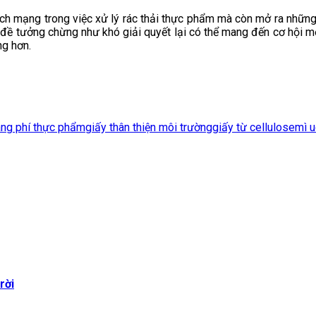
ch mạng trong việc xử lý rác thải thực phẩm mà còn mở ra những
 đề tưởng chừng như khó giải quyết lại có thể mang đến cơ hội m
ng hơn.
ãng phí thực phẩm
giấy thân thiện môi trường
giấy từ cellulose
mì u
rời