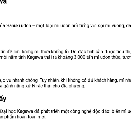
awa
của Sanuki udon – một loại mì udon nổi tiếng với sợi mì vuông, 
ấn đề lớn: lượng mì thừa khổng lồ. Do đặc tính cần được tiêu th
, mỗi năm tỉnh Kagawa thải ra khoảng 3.000 tấn mì udon thừa, tươ
 vụ nhanh chóng. Tuy nhiên, khi không có đủ khách hàng, mì nhan
a gánh nặng xử lý rác thải cho địa phương.
ấy
i Đại học Kagawa đã phát triển một công nghệ độc đáo: biến mì u
sản phẩm hoàn toàn mới.