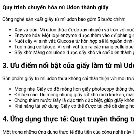
Quy trình chuyển hóa mì Udon thành giấy
Công nghệ sản xuất giấy từ mì udon bao gồm 5 bước chính:
Xay và trộn: Mì udon thừa được xay nhuyễn và trộn với nư
Enzyme hóa: Một loại enzyme được thêm vào để phân giải 
Nuôi cấy vi sinh vật: Glucose từ hỗn hợp sẽ là nguồn dinh 
Tạo màng cellulose: Vi sinh vật tạo ra các màng cellulose
Sấy khô: Màng cellulose được sấy khô và chế biến thành g
3. Ưu điểm nổi bật của giấy làm từ mì Ud
Sản phẩm giấy từ mì udon thừa không chỉ thân thiện với môi trư
Mỏng nhẹ: Giấy có độ mỏng hơn giấy photocopy thông thư
Độ bền cao: Dù mỏng nhưng giấy rất khó rách khi kéo, mang
Chống thấm nước: Đây là đặc tính đặc biệt, giúp giấy khôn
Khả năng tái sử dụng: Giấy có thể được tái chế dễ dàng h
4. Ứng dụng thực tế: Quạt truyền thống 
Một trong những ứng dụng thực tế đầu tiên của công nghệ này l