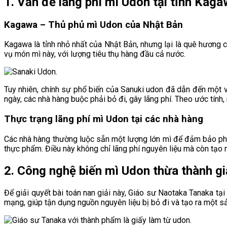
1. Vấn đề lãng phí mì Udon tại tỉnh Kag
Kagawa – Thủ phủ mì Udon của Nhật Bản
Kagawa là tỉnh nhỏ nhất của Nhật Bản, nhưng lại là quê hương 
vụ món mì này, với lượng tiêu thụ hàng đầu cả nước.
Tuy nhiên, chính sự phổ biến của Sanuki udon đã dẫn đến một v
ngày, các nhà hàng buộc phải bỏ đi, gây lãng phí. Theo ước tính
Thực trạng lãng phí mì Udon tại các nhà hàng
Các nhà hàng thường luộc sẵn một lượng lớn mì để đảm bảo phục
thực phẩm. Điều này không chỉ lãng phí nguyên liệu mà còn tạo r
2. Công nghệ biến mì Udon thừa thành gi
Để giải quyết bài toán nan giải này, Giáo sư Naotaka Tanaka tạ
mạng, giúp tận dụng nguồn nguyên liệu bị bỏ đi và tạo ra một 