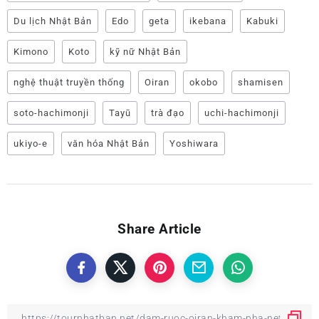
Du lịch Nhật Bản
Edo
geta
ikebana
Kabuki
Kimono
Koto
kỹ nữ Nhật Bản
nghệ thuật truyền thống
Oiran
okobo
shamisen
soto-hachimonji
Tayū
trà đạo
uchi-hachimonji
ukiyo-e
văn hóa Nhật Bản
Yoshiwara
Share Article