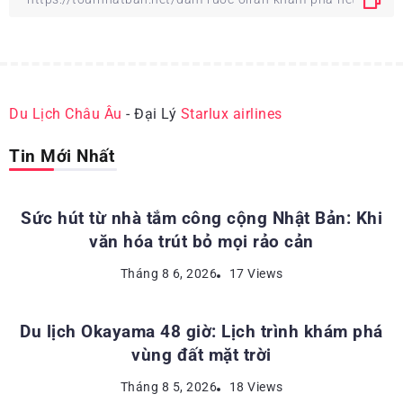
Du Lịch Châu Âu
- Đại Lý
Starlux airlines
Tin Mới Nhất
ĐỊA ĐIỂM DU LỊCH NHẬT BẢN
Sức hút từ nhà tắm công cộng Nhật Bản: Khi
văn hóa trút bỏ mọi rảo cản
ĐỊA ĐIỂM DU LỊCH NHẬT BẢN
Tháng 8 6, 2026
17 Views
Du lịch Okayama 48 giờ: Lịch trình khám phá
vùng đất mặt trời
KINH NGHIỆM DU LỊCH NHẬT BẢN
Tháng 8 5, 2026
18 Views