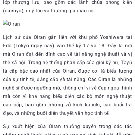
lớp thượng lưu, bao gồm các lãnh chúa phong kiến
(daimyo), quý tộc và thương gia giàu có.
Lịch sử của Oiran gắn liền với khu phố Yoshiwara tại
Edo (Tokyo ngày nay) vào thế kỷ 17 và 18. Đây là nơi
mà Oiran đạt đến đỉnh cao về tài năng nghệ thuật và vị
thế xã hội. Trong hệ thống phân cấp của giới kỹ nữ, Tayū
là cấp bậc cao nhất của Oiran, được coi là biểu tượng
của sự tinh tế, đẳng cấp và tài năng. Các Oiran là những
nghệ sĩ được ngưỡng mộ, không chỉ vì vẻ đẹp ngoại hình
mà còn vì khả năng biểu diễn các bộ môn nghệ thuật
cao cấp, bao gồm những vở kịch kabuki, các buổi trà
đạo, và những buổi diễn thuyết văn học tinh tế.
Sự xuất hiện của Oiran thường xuyên trong các tác
phẩm nghệ thuật ukiyo-e và các vở kịch kabuki đã góp