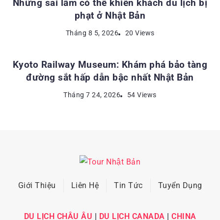
Những sai lầm có thể khiến khách du lịch bị
phạt ở Nhật Bản
ĐỊA ĐIỂM DU LỊCH NHẬT BẢN
Tháng 8 5, 2026
20 Views
Kyoto Railway Museum: Khám phá bảo tàng
đường sắt hấp dẫn bậc nhất Nhật Bản
Tháng 7 24, 2026
54 Views
Giới Thiệu
Liên Hệ
Tin Tức
Tuyển Dụng
DU LỊCH CHÂU ÂU
|
DU LỊCH CANADA
|
CHINA