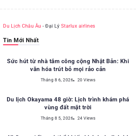
Du Lịch Châu Âu
- Đại Lý
Starlux airlines
Tin Mới Nhất
ĐỊA ĐIỂM DU LỊCH NHẬT BẢN
Sức hút từ nhà tắm công cộng Nhật Bản: Khi
văn hóa trút bỏ mọi rảo cản
ĐỊA ĐIỂM DU LỊCH NHẬT BẢN
Tháng 8 6, 2026
20 Views
Du lịch Okayama 48 giờ: Lịch trình khám phá
vùng đất mặt trời
KINH NGHIỆM DU LỊCH NHẬT BẢN
Tháng 8 5, 2026
24 Views