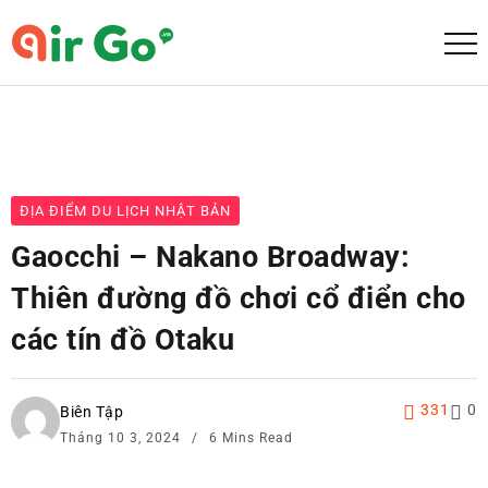
ĐỊA ĐIỂM DU LỊCH NHẬT BẢN
Gaocchi – Nakano Broadway:
Thiên đường đồ chơi cổ điển cho
các tín đồ Otaku
331
0
Biên Tập
Tháng 10 3, 2024
6 Mins Read