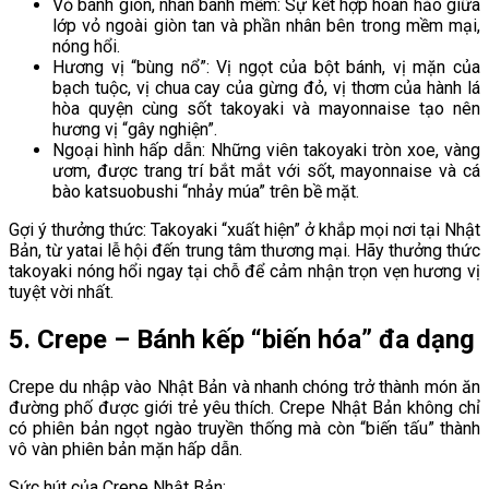
Vỏ bánh giòn, nhân bánh mềm: Sự kết hợp hoàn hảo giữa
lớp vỏ ngoài giòn tan và phần nhân bên trong mềm mại,
nóng hổi.
Hương vị “bùng nổ”: Vị ngọt của bột bánh, vị mặn của
bạch tuộc, vị chua cay của gừng đỏ, vị thơm của hành lá
hòa quyện cùng sốt takoyaki và mayonnaise tạo nên
hương vị “gây nghiện”.
Ngoại hình hấp dẫn: Những viên takoyaki tròn xoe, vàng
ươm, được trang trí bắt mắt với sốt, mayonnaise và cá
bào katsuobushi “nhảy múa” trên bề mặt.
Gợi ý thưởng thức: Takoyaki “xuất hiện” ở khắp mọi nơi tại Nhật
Bản, từ yatai lễ hội đến trung tâm thương mại. Hãy thưởng thức
takoyaki nóng hổi ngay tại chỗ để cảm nhận trọn vẹn hương vị
tuyệt vời nhất.
5. Crepe – Bánh kếp “biến hóa” đa dạng
Crepe du nhập vào Nhật Bản và nhanh chóng trở thành món ăn
đường phố được giới trẻ yêu thích. Crepe Nhật Bản không chỉ
có phiên bản ngọt ngào truyền thống mà còn “biến tấu” thành
vô vàn phiên bản mặn hấp dẫn.
Sức hút của Crepe Nhật Bản: