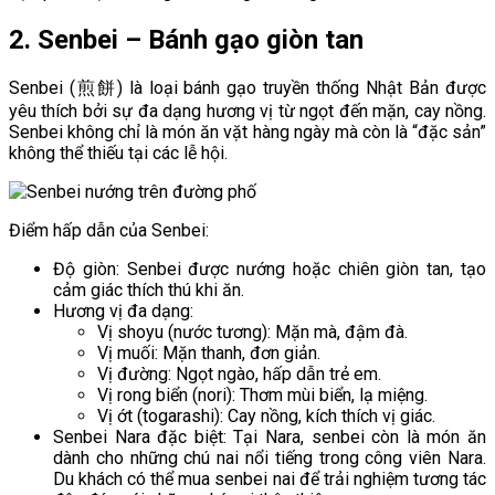
2. Senbei – Bánh gạo giòn tan
Senbei (煎餅) là loại bánh gạo truyền thống Nhật Bản được
yêu thích bởi sự đa dạng hương vị từ ngọt đến mặn, cay nồng.
Senbei không chỉ là món ăn vặt hàng ngày mà còn là “đặc sản”
không thể thiếu tại các lễ hội.
Điểm hấp dẫn của Senbei:
Độ giòn: Senbei được nướng hoặc chiên giòn tan, tạo
cảm giác thích thú khi ăn.
Hương vị đa dạng:
Vị shoyu (nước tương): Mặn mà, đậm đà.
Vị muối: Mặn thanh, đơn giản.
Vị đường: Ngọt ngào, hấp dẫn trẻ em.
Vị rong biển (nori): Thơm mùi biển, lạ miệng.
Vị ớt (togarashi): Cay nồng, kích thích vị giác.
Senbei Nara đặc biệt: Tại Nara, senbei còn là món ăn
dành cho những chú nai nổi tiếng trong công viên Nara.
Du khách có thể mua senbei nai để trải nghiệm tương tác