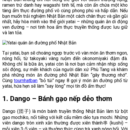
ramen trứ danh hay wagashi tinh tế, mà còn ẩn chứa một kho
tàng ẩm thực đường phố vô cùng phong phú và hấp dẫn. Nếu
bạn muốn trải nghiệm Nhật Bản một cách chân thực và gần gũi
nhất, hãy hòa mình vào thế giới yatai – những quán ăn di động
ven đường – nơi tinh hoa ẩm thực truyền thống được lưu giữ
và lan tỏa.
Tại yatai, bạn sẽ choáng ngợp trước vô vàn món ăn thơm ngon,
nóng hổi, từ takoyaki vàng ruộm đến okonomiyaki đậm đà.
Không chỉ là bữa ăn, yatai còn là nơi bạn cảm nhận nhịp sống
sôi động, sự mến khách của người dân xứ Phù Tang và khám
phá những món ăn đường phố Nhật Bản “gây thương nhớ”.
Cùng
tournhatban
“bỏ túi” ngay 8 gợi ý món ăn đường phố từ
yatai, hứa hẹn sẽ làm “say lòng” mọi tín đồ ẩm thực!
1. Dango – Bánh gạo nếp dẻo thơm
Dango (団子) là món bánh truyền thống Nhật Bản làm từ bột
gạo mochiko, nổi tiếng với kết cấu mềm dẻo tựa mochi. Những
viên dango tròn xinh xắn thường được xiên thành串 (kushi) –
mỗi xiên 3-5 viên – và thưởng thức cùng trà xanh nóng hổi. Với