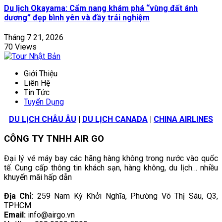
Du lịch Okayama: Cẩm nang khám phá “vùng đất ánh
dương” đẹp bình yên và đầy trải nghiệm
Tháng 7 21, 2026
70 Views
Giới Thiệu
Liên Hệ
Tin Tức
Tuyển Dụng
DU LỊCH CHÂU ÂU
|
DU LỊCH CANADA
|
CHINA AIRLINES
CÔNG TY TNHH AIR GO
Đại lý vé máy bay các hãng hàng không trong nước vào quốc
tế. Cung cấp thông tin khách sạn, hàng không, du lịch… nhiều
khuyến mãi hấp dẫn
Địa Chỉ:
259 Nam Kỳ Khởi Nghĩa, Phường Võ Thị Sáu, Q3,
TPHCM
Email:
info@airgo.vn