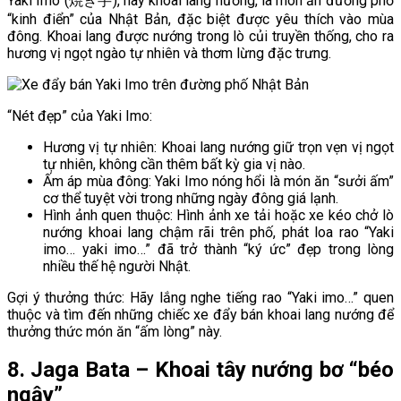
Yaki Imo (焼き芋), hay khoai lang nướng, là món ăn đường phố
“kinh điển” của Nhật Bản, đặc biệt được yêu thích vào mùa
đông. Khoai lang được nướng trong lò củi truyền thống, cho ra
hương vị ngọt ngào tự nhiên và thơm lừng đặc trưng.
“Nét đẹp” của Yaki Imo:
Hương vị tự nhiên: Khoai lang nướng giữ trọn vẹn vị ngọt
tự nhiên, không cần thêm bất kỳ gia vị nào.
Ấm áp mùa đông: Yaki Imo nóng hổi là món ăn “sưởi ấm”
cơ thể tuyệt vời trong những ngày đông giá lạnh.
Hình ảnh quen thuộc: Hình ảnh xe tải hoặc xe kéo chở lò
nướng khoai lang chậm rãi trên phố, phát loa rao “Yaki
imo… yaki imo…” đã trở thành “ký ức” đẹp trong lòng
nhiều thế hệ người Nhật.
Gợi ý thưởng thức: Hãy lắng nghe tiếng rao “Yaki imo…” quen
thuộc và tìm đến những chiếc xe đẩy bán khoai lang nướng để
thưởng thức món ăn “ấm lòng” này.
8. Jaga Bata – Khoai tây nướng bơ “béo
ngậy”