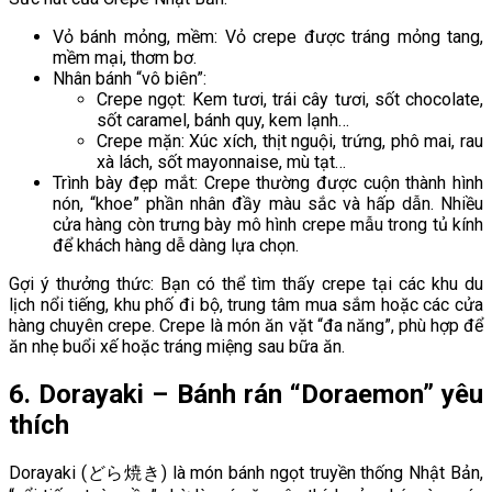
Vỏ bánh mỏng, mềm: Vỏ crepe được tráng mỏng tang,
mềm mại, thơm bơ.
Nhân bánh “vô biên”:
Crepe ngọt: Kem tươi, trái cây tươi, sốt chocolate,
sốt caramel, bánh quy, kem lạnh…
Crepe mặn: Xúc xích, thịt nguội, trứng, phô mai, rau
xà lách, sốt mayonnaise, mù tạt…
Trình bày đẹp mắt: Crepe thường được cuộn thành hình
nón, “khoe” phần nhân đầy màu sắc và hấp dẫn. Nhiều
cửa hàng còn trưng bày mô hình crepe mẫu trong tủ kính
để khách hàng dễ dàng lựa chọn.
Gợi ý thưởng thức: Bạn có thể tìm thấy crepe tại các khu du
lịch nổi tiếng, khu phố đi bộ, trung tâm mua sắm hoặc các cửa
hàng chuyên crepe. Crepe là món ăn vặt “đa năng”, phù hợp để
ăn nhẹ buổi xế hoặc tráng miệng sau bữa ăn.
6. Dorayaki – Bánh rán “Doraemon” yêu
thích
Dorayaki (どら焼き) là món bánh ngọt truyền thống Nhật Bản,