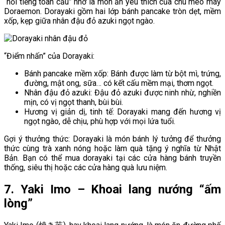
“nổi tiếng toàn cầu” nhờ là món ăn yêu thích của chú mèo máy
Doraemon. Dorayaki gồm hai lớp bánh pancake tròn dẹt, mềm
xốp, kẹp giữa nhân đậu đỏ azuki ngọt ngào.
“Điểm nhấn” của Dorayaki:
Bánh pancake mềm xốp: Bánh được làm từ bột mì, trứng,
đường, mật ong, sữa… có kết cấu mềm mại, thơm ngọt.
Nhân đậu đỏ azuki: Đậu đỏ azuki được ninh nhừ, nghiền
mịn, có vị ngọt thanh, bùi bùi.
Hương vị giản dị, tinh tế: Dorayaki mang đến hương vị
ngọt ngào, dễ chịu, phù hợp với mọi lứa tuổi.
Gợi ý thưởng thức: Dorayaki là món bánh lý tưởng để thưởng
thức cùng trà xanh nóng hoặc làm quà tặng ý nghĩa từ Nhật
Bản. Bạn có thể mua dorayaki tại các cửa hàng bánh truyền
thống, siêu thị hoặc các cửa hàng quà lưu niệm.
7. Yaki Imo – Khoai lang nướng “ấm
lòng”