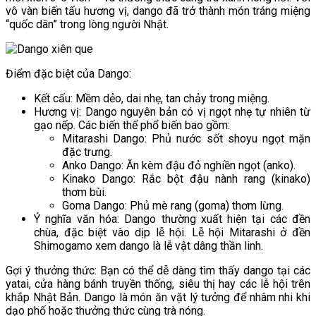
vô vàn biến tấu hương vị, dango đã trở thành món tráng miệng
“quốc dân” trong lòng người Nhật.
Điểm đặc biệt của Dango:
Kết cấu: Mềm dẻo, dai nhẹ, tan chảy trong miệng.
Hương vị: Dango nguyên bản có vị ngọt nhẹ tự nhiên từ
gạo nếp. Các biến thể phổ biến bao gồm:
Mitarashi Dango: Phủ nước sốt shoyu ngọt mặn
đặc trưng.
Anko Dango: Ăn kèm đậu đỏ nghiền ngọt (anko).
Kinako Dango: Rắc bột đậu nành rang (kinako)
thơm bùi.
Goma Dango: Phủ mè rang (goma) thơm lừng.
Ý nghĩa văn hóa: Dango thường xuất hiện tại các đền
chùa, đặc biệt vào dịp lễ hội. Lễ hội Mitarashi ở đền
Shimogamo xem dango là lễ vật dâng thần linh.
Gợi ý thưởng thức: Bạn có thể dễ dàng tìm thấy dango tại các
yatai, cửa hàng bánh truyền thống, siêu thị hay các lễ hội trên
khắp Nhật Bản. Dango là món ăn vặt lý tưởng để nhâm nhi khi
dạo phố hoặc thưởng thức cùng trà nóng.