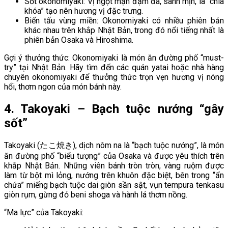
Sốt okonomiyaki: Vị ngọt mặn đậm đà, sánh mịn, là “chìa
khóa” tạo nên hương vị đặc trưng.
Biến tấu vùng miền: Okonomiyaki có nhiều phiên bản
khác nhau trên khắp Nhật Bản, trong đó nổi tiếng nhất là
phiên bản Osaka và Hiroshima.
Gợi ý thưởng thức: Okonomiyaki là món ăn đường phố “must-
try” tại Nhật Bản. Hãy tìm đến các quán yatai hoặc nhà hàng
chuyên okonomiyaki để thưởng thức trọn vẹn hương vị nóng
hổi, thơm ngon của món bánh này.
4. Takoyaki – Bạch tuộc nướng “gây
sốt”
Takoyaki (たこ焼き), dịch nôm na là “bạch tuộc nướng”, là món
ăn đường phố “biểu tượng” của Osaka và được yêu thích trên
khắp Nhật Bản. Những viên bánh tròn tròn, vàng ruộm được
làm từ bột mì lỏng, nướng trên khuôn đặc biệt, bên trong “ẩn
chứa” miếng bạch tuộc dai giòn sần sật, vụn tempura tenkasu
giòn rụm, gừng đỏ beni shoga và hành lá thơm nồng.
“Ma lực” của Takoyaki: