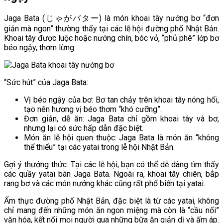
Jaga Bata (じゃがバター) là món khoai tây nướng bơ “đơn
giản mà ngon” thường thấy tại các lễ hội đường phố Nhật Bản.
Khoai tây được luộc hoặc nướng chín, bóc vỏ, “phủ phê” lớp bơ
béo ngậy, thơm lừng.
“Sức hút” của Jaga Bata:
Vị béo ngậy của bơ: Bơ tan chảy trên khoai tây nóng hổi,
tạo nên hương vị béo thơm “khó cưỡng”.
Đơn giản, dễ ăn: Jaga Bata chỉ gồm khoai tây và bơ,
nhưng lại có sức hấp dẫn đặc biệt.
Món ăn lễ hội quen thuộc: Jaga Bata là món ăn “không
thể thiếu” tại các yatai trong lễ hội Nhật Bản.
Gợi ý thưởng thức: Tại các lễ hội, bạn có thể dễ dàng tìm thấy
các quầy yatai bán Jaga Bata. Ngoài ra, khoai tây chiên, bắp
rang bơ và các món nướng khác cũng rất phổ biến tại yatai.
Ẩm thực đường phố Nhật Bản, đặc biệt là từ các yatai, không
chỉ mang đến những món ăn ngon miệng mà còn là “cầu nối”
văn hóa, kết nối mọi người qua những bữa ăn giản dị và ấm áp.