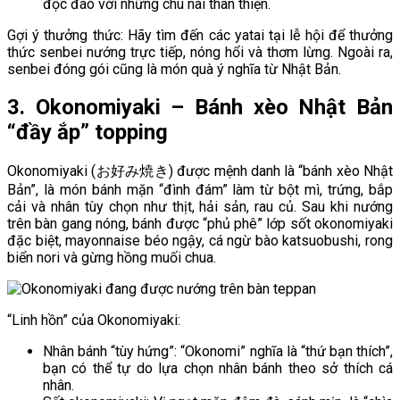
độc đáo với những chú nai thân thiện.
Gợi ý thưởng thức: Hãy tìm đến các yatai tại lễ hội để thưởng
thức senbei nướng trực tiếp, nóng hổi và thơm lừng. Ngoài ra,
senbei đóng gói cũng là món quà ý nghĩa từ Nhật Bản.
3. Okonomiyaki – Bánh xèo Nhật Bản
“đầy ắp” topping
Okonomiyaki (お好み焼き) được mệnh danh là “bánh xèo Nhật
Bản”, là món bánh mặn “đình đám” làm từ bột mì, trứng, bắp
cải và nhân tùy chọn như thịt, hải sản, rau củ. Sau khi nướng
trên bàn gang nóng, bánh được “phủ phê” lớp sốt okonomiyaki
đặc biệt, mayonnaise béo ngậy, cá ngừ bào katsuobushi, rong
biển nori và gừng hồng muối chua.
“Linh hồn” của Okonomiyaki:
Nhân bánh “tùy hứng”: “Okonomi” nghĩa là “thứ bạn thích”,
bạn có thể tự do lựa chọn nhân bánh theo sở thích cá
nhân.