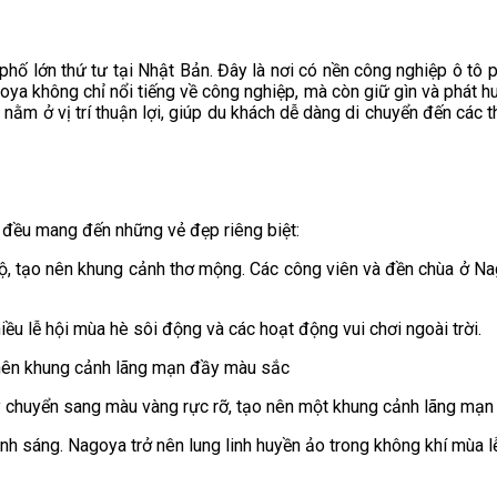
 phố lớn thứ tư tại Nhật Bản. Đây là nơi có nền công nghiệp ô tô 
ya không chỉ nổi tiếng về công nghiệp, mà còn giữ gìn và phát huy 
nằm ở vị trí thuận lợi, giúp du khách dễ dàng di chuyển đến các 
 đều mang đến những vẻ đẹp riêng biệt:
 rộ, tạo nên khung cảnh thơ mộng. Các công viên và đền chùa ở 
ều lễ hội mùa hè sôi động và các hoạt động vui chơi ngoài trời.
á cây chuyển sang màu vàng rực rỡ, tạo nên một khung cảnh lãng m
nh sáng. Nagoya trở nên lung linh huyền ảo trong không khí mùa lễ 