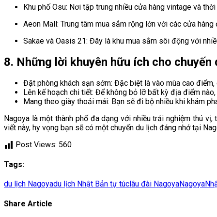
Khu phố Osu: Nơi tập trung nhiều cửa hàng vintage và thời 
Aeon Mall: Trung tâm mua sắm rộng lớn với các cửa hàng
Sakae và Oasis 21: Đây là khu mua sắm sôi động với nhiều
8. Những lời khuyên hữu ích cho chuyến 
Đặt phòng khách sạn sớm: Đặc biệt là vào mùa cao điểm, 
Lên kế hoạch chi tiết: Để không bỏ lỡ bất kỳ địa điểm nào
Mang theo giày thoải mái: Bạn sẽ đi bộ nhiều khi khám phá
Nagoya là một thành phố đa dạng với nhiều trải nghiệm thú vị,
viết này, hy vọng bạn sẽ có một chuyến du lịch đáng nhớ tại Nago
Post Views:
560
Tags:
du lịch Nagoya
du lịch Nhật Bản tự túc
lâu đài Nagoya
Nagoya
Nhậ
Share Article