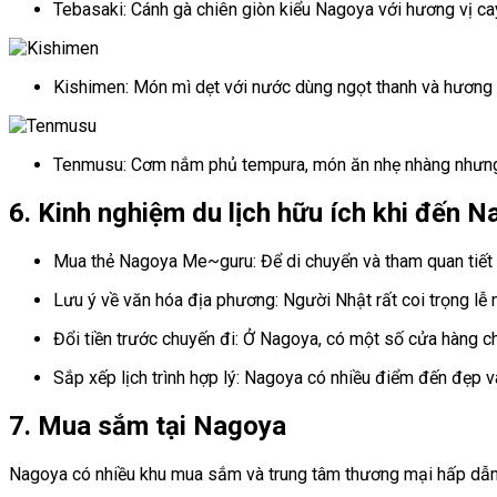
Tebasaki: Cánh gà chiên giòn kiểu Nagoya với hương vị ca
Kishimen: Món mì dẹt với nước dùng ngọt thanh và hương v
Tenmusu: Cơm nắm phủ tempura, món ăn nhẹ nhàng nhưng 
6. Kinh nghiệm du lịch hữu ích khi đến 
Mua thẻ Nagoya Me~guru: Để di chuyển và tham quan tiết 
Lưu ý về văn hóa địa phương: Người Nhật rất coi trọng lễ 
Đổi tiền trước chuyến đi: Ở Nagoya, có một số cửa hàng ch
Sắp xếp lịch trình hợp lý: Nagoya có nhiều điểm đến đẹp và
7. Mua sắm tại Nagoya
Nagoya có nhiều khu mua sắm và trung tâm thương mại hấp dẫn, 