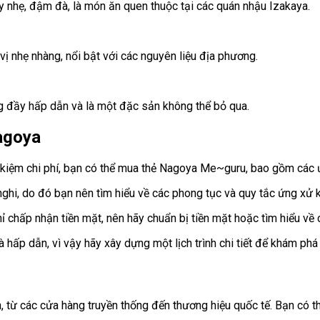
y nhẹ, đậm đà, là món ăn quen thuộc tại các quán nhậu Izakaya.
ị nhẹ nhàng, nổi bật với các nguyên liệu địa phương.
đầy hấp dẫn và là một đặc sản không thể bỏ qua.
Nagoya
kiệm chi phí, bạn có thể mua thẻ Nagoya Me~guru, bao gồm các ưu
nghi, do đó bạn nên tìm hiểu về các phong tục và quy tắc ứng xử
ỉ chấp nhận tiền mặt, nên hãy chuẩn bị tiền mặt hoặc tìm hiểu về
 hấp dẫn, vì vậy hãy xây dựng một lịch trình chi tiết để khám phá 
từ các cửa hàng truyền thống đến thương hiệu quốc tế. Bạn có t