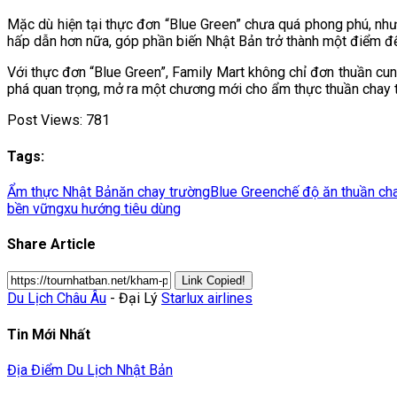
Mặc dù hiện tại thực đơn “Blue Green” chưa quá phong phú, nh
hấp dẫn hơn nữa, góp phần biến Nhật Bản trở thành một điểm đến
Với thực đơn “Blue Green”, Family Mart không chỉ đơn thuần cu
phá quan trọng, mở ra một chương mới cho ẩm thực thuần chay t
Post Views:
781
Tags:
Ẩm thực Nhật Bản
ăn chay trường
Blue Green
chế độ ăn thuần ch
bền vững
xu hướng tiêu dùng
Share Article
Link Copied!
Du Lịch Châu Âu
- Đại Lý
Starlux airlines
Tin Mới Nhất
Địa Điểm Du Lịch Nhật Bản