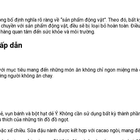
ông bố định nghĩa rõ ràng về “sản phẩm động vật”. Theo đó, bất k
y chuyền với sản phẩm động vật, đều sẽ bị loại bỏ hoàn toàn. Đi
h hàng quan tâm đến sức khỏe và môi trường.
hấp dẫn
với mục tiêu mang đến những món ăn không chỉ ngon miệng mà c
ững người không ăn chay.
ẻ, vụn bánh và bột hạt dẻ Ý. Không cần sử dụng bất kỳ thành ph
 thích của những tín đồ đồ ngọt.
ặc xế chiều. Sữa đậu nành được kết hợp với cacao ngòi, mang đế