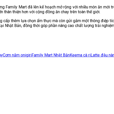
ưng Family Mart đã lên kế hoạch mở rộng với nhiều món ăn mới t
 thân thiện hơn với cộng đồng ăn chay trên toàn thế giới.
ng cấp thêm lựa chọn ẩm thực mà còn gửi gắm một thông điệp tíc
ại Nhật Bản, đồng thời góp phần nâng cao chất lượng trải nghiệ
ay
Cơm nắm onigiri
Family Mart Nhật Bản
Keema cà ri
Latte đậu nà