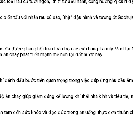
c loại rau củ tươi ngon, “thịt” từ đậu nành, cùng hương vị cà ri
iến tấu với nhân rau củ xào, “thịt” đậu nành và tương ớt Gochu
c nó đã được phân phối trên toàn bộ các cửa hàng Family Mart tại
n ăn chay phát triển mạnh mẽ hơn tại đất nước này.
hỉ đánh dấu bước tiến quan trọng trong việc đáp ứng nhu cầu 
 ăn chay giúp giảm đáng kể lượng khí thải nhà kính và tiêu thụ n
n tâm đến sức khỏe và đạo đức trong ăn uống, thực đơn thuần ch