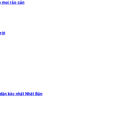
ỏ mọi rảo cản
rời
dẫn bậc nhất Nhật Bản