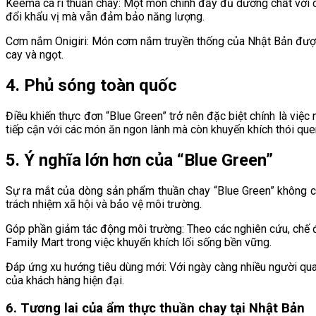
Keema cà ri thuần chay: Một món chính đầy đủ dưỡng chất với cá
đổi khẩu vị mà vẫn đảm bảo năng lượng.
Cơm nắm Onigiri: Món cơm nắm truyền thống của Nhật Bản được b
cay và ngọt.
4. Phủ sóng toàn quốc
Điều khiến thực đơn “Blue Green” trở nên đặc biệt chính là việ
tiếp cận với các món ăn ngon lành mà còn khuyến khích thói que
5. Ý nghĩa lớn hơn của “Blue Green”
Sự ra mắt của dòng sản phẩm thuần chay “Blue Green” không c
trách nhiệm xã hội và bảo vệ môi trường.
Góp phần giảm tác động môi trường: Theo các nghiên cứu, chế độ
Family Mart trong việc khuyến khích lối sống bền vững.
Đáp ứng xu hướng tiêu dùng mới: Với ngày càng nhiều người qua
của khách hàng hiện đại.
6. Tương lai của ẩm thực thuần chay tại Nhật Bản