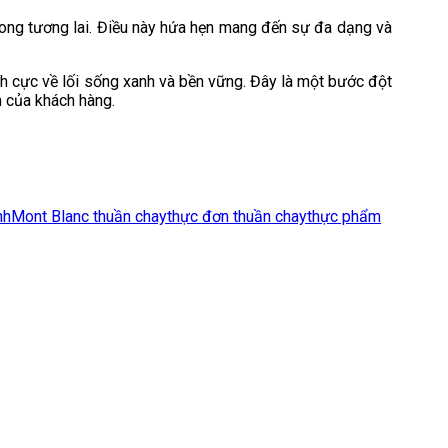
rong tương lai. Điều này hứa hẹn mang đến sự đa dạng và
h cực về lối sống xanh và bền vững. Đây là một bước đột
m của khách hàng.
nh
Mont Blanc thuần chay
thực đơn thuần chay
thực phẩm