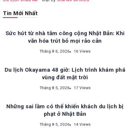
Tin Mới Nhất
ĐỊA ĐIỂM DU LỊCH NHẬT BẢN
Sức hút từ nhà tắm công cộng Nhật Bản: Khi
văn hóa trút bỏ mọi rảo cản
ĐỊA ĐIỂM DU LỊCH NHẬT BẢN
Tháng 8 6, 2026
16 Views
Du lịch Okayama 48 giờ: Lịch trình khám phá
vùng đất mặt trời
KINH NGHIỆM DU LỊCH NHẬT BẢN
Tháng 8 5, 2026
17 Views
Những sai lầm có thể khiến khách du lịch bị
phạt ở Nhật Bản
ĐỊA ĐIỂM DU LỊCH NHẬT BẢN
Tháng 8 5, 2026
14 Views