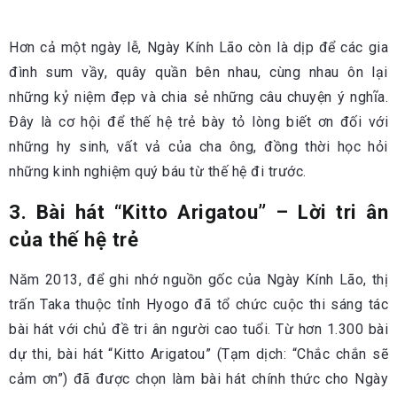
Hơn cả một ngày lễ, Ngày Kính Lão còn là dịp để các gia
đình sum vầy, quây quần bên nhau, cùng nhau ôn lại
những kỷ niệm đẹp và chia sẻ những câu chuyện ý nghĩa.
Đây là cơ hội để thế hệ trẻ bày tỏ lòng biết ơn đối với
những hy sinh, vất vả của cha ông, đồng thời học hỏi
những kinh nghiệm quý báu từ thế hệ đi trước.
3. Bài hát “Kitto Arigatou” – Lời tri ân
của thế hệ trẻ
Năm 2013, để ghi nhớ nguồn gốc của Ngày Kính Lão, thị
trấn Taka thuộc tỉnh Hyogo đã tổ chức cuộc thi sáng tác
bài hát với chủ đề tri ân người cao tuổi. Từ hơn 1.300 bài
dự thi, bài hát “Kitto Arigatou” (Tạm dịch: “Chắc chắn sẽ
cảm ơn”) đã được chọn làm bài hát chính thức cho Ngày