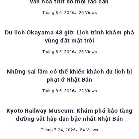
văn hóa trút bỏ mọi rảo cản
ĐỊA ĐIỂM DU LỊCH NHẬT BẢN
Tháng 8 6, 2026
20 Views
Du lịch Okayama 48 giờ: Lịch trình khám phá
vùng đất mặt trời
KINH NGHIỆM DU LỊCH NHẬT BẢN
Tháng 8 5, 2026
25 Views
Những sai lầm có thể khiến khách du lịch bị
phạt ở Nhật Bản
ĐỊA ĐIỂM DU LỊCH NHẬT BẢN
Tháng 8 5, 2026
22 Views
Kyoto Railway Museum: Khám phá bảo tàng
đường sắt hấp dẫn bậc nhất Nhật Bản
Tháng 7 24, 2026
54 Views