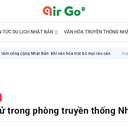
N TỨC DU LỊCH NHẬT BẢN
VĂN HÓA TRUYỀN THỐNG NH
g Nhật Bản: Khi văn hóa trút bỏ mọi rảo cản
D
August 8, 2026
ử trong phòng truyền thống N