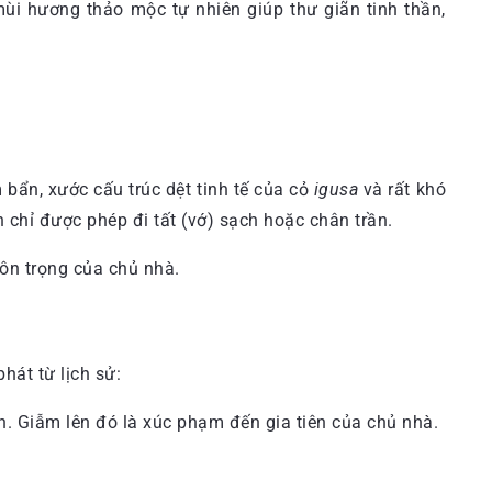
i hương thảo mộc tự nhiên giúp thư giãn tinh thần,
 bẩn, xước cấu trúc dệt tinh tế của cỏ
igusa
và rất khó
 chỉ được phép đi tất (vớ) sạch hoặc chân trần.
tôn trọng của chủ nhà.
hát từ lịch sử:
n. Giẫm lên đó là xúc phạm đến gia tiên của chủ nhà.