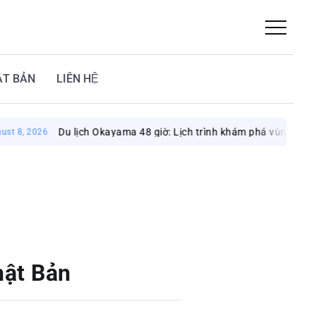
ẬT BẢN
LIÊN HỆ
u lịch Okayama 48 giờ: Lịch trình khám phá vùng đất mặt trời
hật Bản