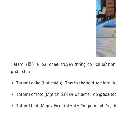
Tatami (畳) là loại chiếu truyền thống có lịch sử hơ
phần chính:
Tatami-doko (Lõi chiếu): Truyền thống được làm từ 
Tatami-omote (Mặt chiếu): Được dệt từ cỏ
igusa
(có
Tatami-beri (Mép viền): Dải vải viền quanh chiếu, 