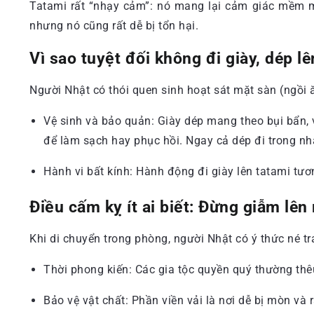
Tatami rất “nhạy cảm”: nó mang lại cảm giác mềm m
nhưng nó cũng rất dễ bị tổn hại.
Vì sao tuyệt đối không đi giày, dép l
Người Nhật có thói quen sinh hoạt sát mặt sàn (ngồi ă
Vệ sinh và bảo quản: Giày dép mang theo bụi bẩn, vi
để làm sạch hay phục hồi. Ngay cả dép đi trong nhà
Hành vi bất kính: Hành động đi giày lên tatami tư
Điều cấm kỵ ít ai biết: Đừng giẫm lên
Khi di chuyển trong phòng, người Nhật có ý thức né tr
Thời phong kiến: Các gia tộc quyền quý thường thêu
Bảo vệ vật chất: Phần viền vải là nơi dễ bị mòn và 