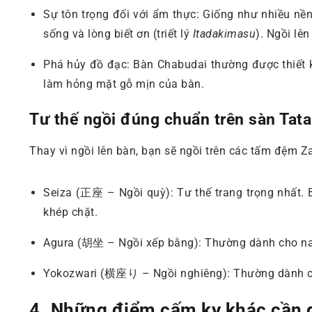
Sự tôn trọng đối với ẩm thực: Giống như nhiều nề
sống và lòng biết ơn (triết lý
Itadakimasu
). Ngồi lê
Phá hủy đồ đạc: Bàn Chabudai thường được thiết k
làm hỏng mặt gỗ mịn của bàn.
Tư thế ngồi đúng chuẩn trên sàn Tata
Thay vì ngồi lên bàn, bạn sẽ ngồi trên các tấm đệm Za
Seiza (正座 – Ngồi quỳ): Tư thế trang trọng nhất. B
khép chặt.
Agura (胡坐 – Ngồi xếp bằng): Thường dành cho nam 
Yokozwari (横座り – Ngồi nghiêng): Thường dành cho 
4. Những điểm cấm kỵ khác cần g