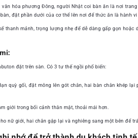
n văn hóa phương Đông, người Nhật coi bàn ăn là nơi tran
n bàn, đặt phần dưới của cơ thể lên nơi để thức ăn là hành vi
ế thanh mảnh, trọng lượng nhẹ để dễ dàng gấp gọn hoặc di
mi:
buton đặt trên sàn. Có 3 tư thế ngồi phổ biến:
ạn quỳ gối, đặt mông lên gót chân, hai bàn chân khép lại 
giới trong bối cảnh thân mật, thoải mái hơn.
nữ giới, hai chân gập lại và nghiêng sang một bên để trán
hi nhớ để trở thành du khách tinh tế