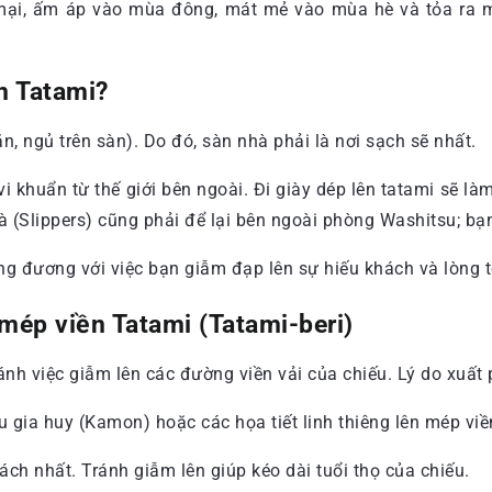
ại, ấm áp vào mùa đông, mát mẻ vào mùa hè và tỏa ra mù
ên Tatami?
n, ngủ trên sàn). Do đó, sàn nhà phải là nơi sạch sẽ nhất.
 khuẩn từ thế giới bên ngoài. Đi giày dép lên tatami sẽ làm
 (Slippers) cũng phải để lại bên ngoài phòng Washitsu; bạn
ơng đương với việc bạn giẫm đạp lên sự hiếu khách và lòng 
 mép viền Tatami (Tatami-beri)
ánh việc giẫm lên các đường viền vải của chiếu. Lý do xuất p
 gia huy (Kamon) hoặc các họa tiết linh thiêng lên mép viề
rách nhất. Tránh giẫm lên giúp kéo dài tuổi thọ của chiếu.