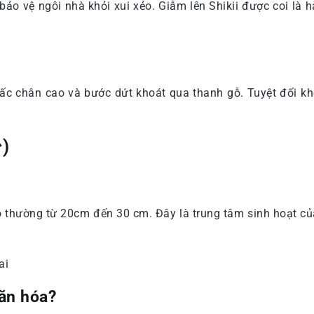
h bảo vệ ngôi nhà khỏi xui xẻo. Giẫm lên Shikii được coi l
hấc chân cao và bước dứt khoát qua thanh gỗ. Tuyệt đối 
)
o thường từ 20cm đến 30 cm. Đây là trung tâm sinh hoạt củ
văn hóa?