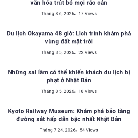
văn hóa trút bỏ mọi rảo cản
ĐỊA ĐIỂM DU LỊCH NHẬT BẢN
Tháng 8 6, 2026
17 Views
Du lịch Okayama 48 giờ: Lịch trình khám phá
vùng đất mặt trời
KINH NGHIỆM DU LỊCH NHẬT BẢN
Tháng 8 5, 2026
22 Views
Những sai lầm có thể khiến khách du lịch bị
phạt ở Nhật Bản
ĐỊA ĐIỂM DU LỊCH NHẬT BẢN
Tháng 8 5, 2026
18 Views
Kyoto Railway Museum: Khám phá bảo tàng
đường sắt hấp dẫn bậc nhất Nhật Bản
Tháng 7 24, 2026
54 Views