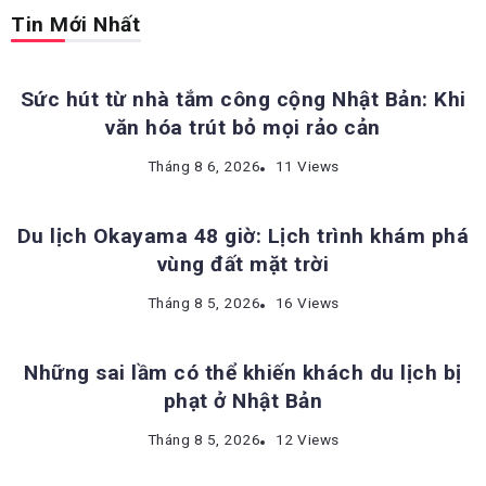
Tin Mới Nhất
ĐỊA ĐIỂM DU LỊCH NHẬT BẢN
Sức hút từ nhà tắm công cộng Nhật Bản: Khi
văn hóa trút bỏ mọi rảo cản
ĐỊA ĐIỂM DU LỊCH NHẬT BẢN
Tháng 8 6, 2026
11 Views
Du lịch Okayama 48 giờ: Lịch trình khám phá
vùng đất mặt trời
KINH NGHIỆM DU LỊCH NHẬT BẢN
Tháng 8 5, 2026
16 Views
Những sai lầm có thể khiến khách du lịch bị
phạt ở Nhật Bản
ĐỊA ĐIỂM DU LỊCH NHẬT BẢN
Tháng 8 5, 2026
12 Views