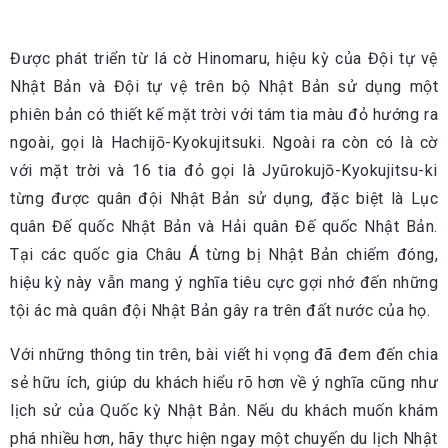
Được phát triển từ lá cờ Hinomaru, hiệu kỳ của Đội tự vệ
Nhật Bản và Đội tự vệ trên bộ Nhật Bản sử dụng một
phiên bản có thiết kế mặt trời với tám tia màu đỏ hướng ra
ngoài, gọi là Hachijō-Kyokujitsuki. Ngoài ra còn có là cờ
với mặt trời và 16 tia đỏ gọi là Jyūrokujō-Kyokujitsu-ki
từng được quân đội Nhật Bản sử dụng, đặc biệt là Lục
quân Đế quốc Nhật Bản và Hải quân Đế quốc Nhật Bản.
Tại các quốc gia Châu Á từng bị Nhật Bản chiếm đóng,
hiệu kỳ này vẫn mang ý nghĩa tiêu cực gợi nhớ đến những
tội ác mà quân đội Nhật Bản gây ra trên đất nước của họ.
Với những thông tin trên, bài viết hi vọng đã đem đến chia
sẻ hữu ích, giúp du khách hiểu rõ hơn về ý nghĩa cũng như
lịch sử của Quốc kỳ Nhật Bản. Nếu du khách muốn khám
phá nhiều hơn, hãy thực hiện ngay một chuyến du lịch Nhật