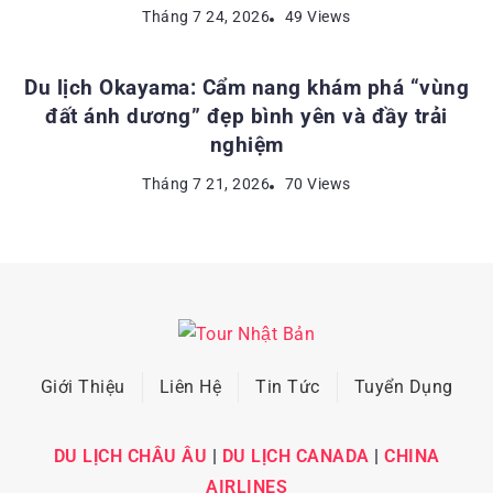
ĐỊA ĐIỂM DU LỊCH NHẬT BẢN
Tháng 7 24, 2026
49 Views
Du lịch Okayama: Cẩm nang khám phá “vùng
đất ánh dương” đẹp bình yên và đầy trải
nghiệm
Tháng 7 21, 2026
70 Views
Giới Thiệu
Liên Hệ
Tin Tức
Tuyển Dụng
DU LỊCH CHÂU ÂU
|
DU LỊCH CANADA
|
CHINA
AIRLINES