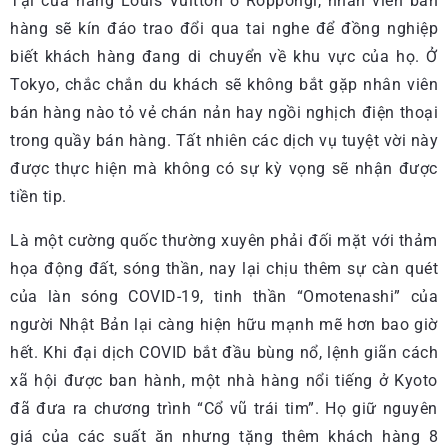
Tại cửa hàng Louis Vuitton ở Roppongi, nhân viên bán
hàng sẽ kín đáo trao đổi qua tai nghe để đồng nghiệp
biết khách hàng đang di chuyển về khu vực của họ. Ở
Tokyo, chắc chắn du khách sẽ không bắt gặp nhân viên
bán hàng nào tỏ vẻ chán nản hay ngồi nghịch điện thoại
trong quầy bán hàng. Tất nhiên các dịch vụ tuyệt vời này
được thực hiện mà không có sự kỳ vọng sẽ nhận được
tiền tip.
Là một cường quốc thường xuyên phải đối mặt với thảm
họa động đất, sóng thần, nay lại chịu thêm sự càn quét
của làn sóng COVID-19, tinh thần “Omotenashi” của
người Nhật Bản lại càng hiện hữu mạnh mẽ hơn bao giờ
hết. Khi đại dịch COVID bắt đầu bùng nổ, lệnh giãn cách
xã hội được ban hành, một nhà hàng nổi tiếng ở Kyoto
đã đưa ra chương trình “Cổ vũ trái tim”. Họ giữ nguyên
giá của các suất ăn nhưng tặng thêm khách hàng 8