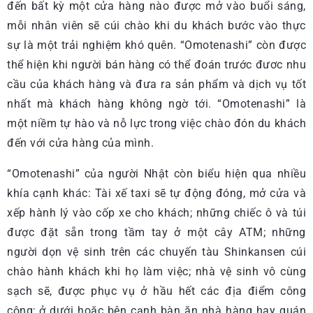
đến bất kỳ một cửa hàng nào được mở vào buổi sáng,
mỗi nhân viên sẽ cúi chào khi du khách bước vào thực
sự là một trải nghiệm khó quên. “Omotenashi” còn được
thể hiện khi người bán hàng có thể đoán trước đươc nhu
cầu của khách hàng và đưa ra sản phẩm và dịch vụ tốt
nhất mà khách hàng không ngờ tới. “Omotenashi” là
một niềm tự hào và nỗ lực trong việc chào đón du khách
đến với cửa hàng của mình.
“Omotenashi” của người Nhật còn biểu hiện qua nhiều
khía cạnh khác: Tài xế taxi sẽ tự động đóng, mở cửa và
xếp hành lý vào cốp xe cho khách; những chiếc ô và túi
được đặt sẵn trong tầm tay ở một cây ATM; những
người dọn vệ sinh trên các chuyến tàu Shinkansen cúi
chào hành khách khi họ làm việc; nhà vệ sinh vô cùng
sạch sẽ, được phục vụ ở hầu hết các địa điểm công
cộng; ở dưới hoặc bên cạnh bàn ăn nhà hàng hay quán