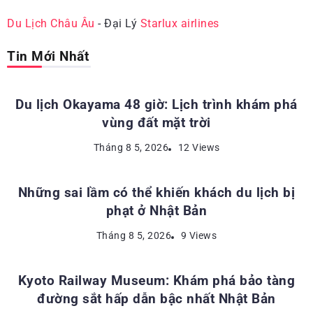
Du Lịch Châu Âu
- Đại Lý
Starlux airlines
Tin Mới Nhất
ĐỊA ĐIỂM DU LỊCH NHẬT BẢN
Du lịch Okayama 48 giờ: Lịch trình khám phá
vùng đất mặt trời
KINH NGHIỆM DU LỊCH NHẬT BẢN
Tháng 8 5, 2026
12 Views
Những sai lầm có thể khiến khách du lịch bị
phạt ở Nhật Bản
ĐỊA ĐIỂM DU LỊCH NHẬT BẢN
Tháng 8 5, 2026
9 Views
Kyoto Railway Museum: Khám phá bảo tàng
đường sắt hấp dẫn bậc nhất Nhật Bản