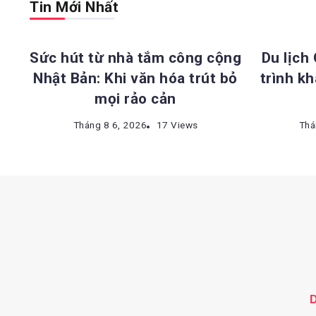
Tin Mới Nhất
ĐỊA ĐIỂM DU LỊCH NHẬT BẢN
ĐỊA 
Sức hút từ nhà tắm công cộng
Du lịch
Nhật Bản: Khi văn hóa trút bỏ
trình k
mọi rảo cản
Tháng 8 6, 2026
17 Views
Thá