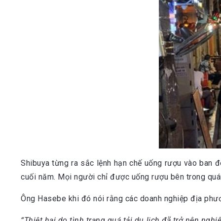
Shibuya từng ra sắc lệnh hạn chế uống rượu vào ban đ
cuối năm. Mọi người chỉ được uống rượu bên trong quán
Ông Hasebe khi đó nói rằng các doanh nghiệp địa phươ
“Thiệt hại do tình trạng quá tải du lịch đã trở nên ngh