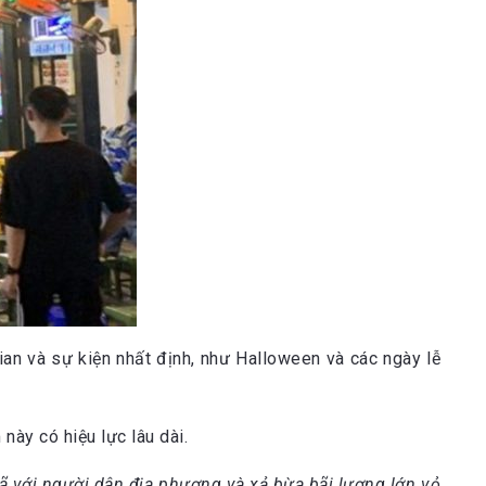
an và sự kiện nhất định, như Halloween và các ngày lễ
ày có hiệu lực lâu dài.
i vã với người dân địa phương và xả bừa bãi lượng lớn vỏ