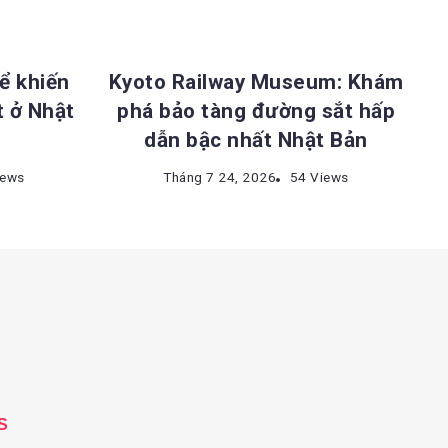
T BẢN
ĐỊA ĐIỂM DU LỊCH NHẬT BẢN
ể khiến
Kyoto Railway Museum: Khám
t ở Nhật
phá bảo tàng đường sắt hấp
dẫn bậc nhất Nhật Bản
iews
Tháng 7 24, 2026
54 Views
S