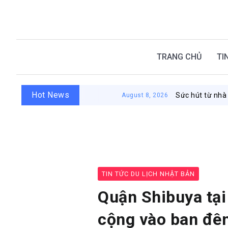
TRANG CHỦ
TI
Hot News
Sức hút từ nhà tắm công
August 8, 2026
TIN TỨC DU LỊCH NHẬT BẢN
Quận Shibuya tại
cộng vào ban đê