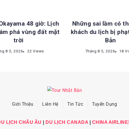
ĐIỂM DU LỊCH NHẬT BẢN
KINH NGHIỆM DU LỊCH NHẬ
 Okayama 48 giờ: Lịch
Những sai lầm có th
hám phá vùng đất mặt
khách du lịch bị phạ
trời
Bản
ng 8 5, 2026
22 Views
Tháng 8 5, 2026
18 V
Giới Thiệu
Liên Hệ
Tin Tức
Tuyển Dụng
DU LỊCH CHÂU ÂU
|
DU LỊCH CANADA
|
CHINA AIRLINE