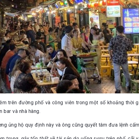
êm trên đường phố và công viên trong một số khoảng thời gi
 bar và nhà hàng.
ng ủng hộ quy định này và ông cũng quyết tâm đưa lệnh cấm n
iêm trọng, gây tổn thất về tài sản do uống rượu trên phố, cã