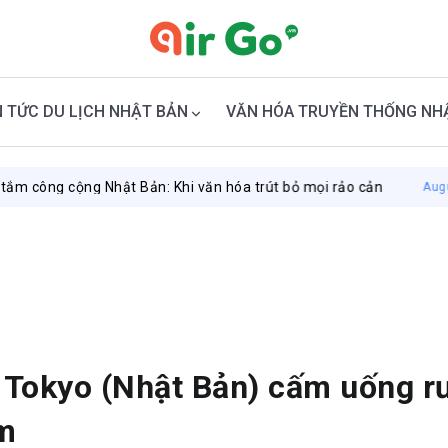
N TỨC DU LỊCH NHẬT BẢN
VĂN HÓA TRUYỀN THỐNG NH
 cộng Nhật Bản: Khi văn hóa trút bỏ mọi rảo cản
August 8, 202
 Tokyo (Nhật Bản) cấm uống r
m