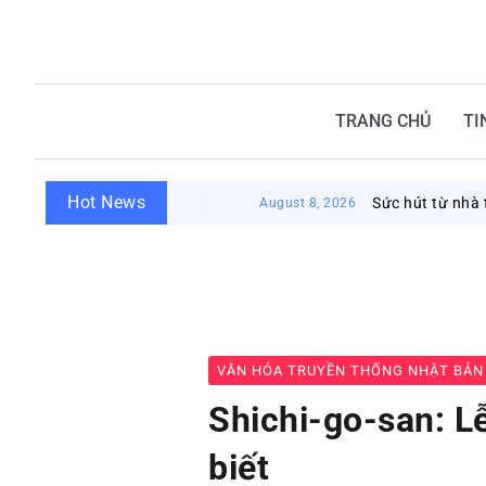
TRANG CHỦ
TI
Hot News
Sức hút từ nhà tắm công cộ
August 8, 2026
VĂN HÓA TRUYỀN THỐNG NHẬT BẢN
Shichi-go-san: L
biết