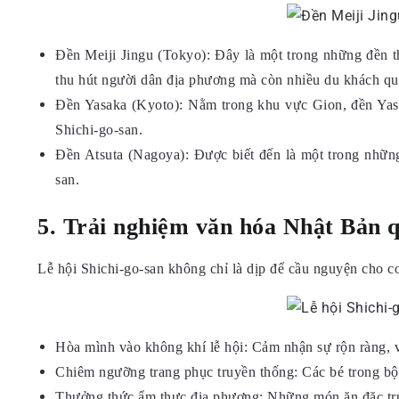
Đền Meiji Jingu (Tokyo): Đây là một trong những đền th
thu hút người dân địa phương mà còn nhiều du khách quố
Đền Yasaka (Kyoto): Nằm trong khu vực Gion, đền Yasak
Shichi-go-san.
Đền Atsuta (Nagoya): Được biết đến là một trong những 
san.
5. Trải nghiệm văn hóa Nhật Bản q
Lễ hội Shichi-go-san không chỉ là dịp để cầu nguyện cho co
Hòa mình vào không khí lễ hội: Cảm nhận sự rộn ràng, v
Chiêm ngưỡng trang phục truyền thống: Các bé trong bộ 
Thưởng thức ẩm thực địa phương: Những món ăn đặc trư