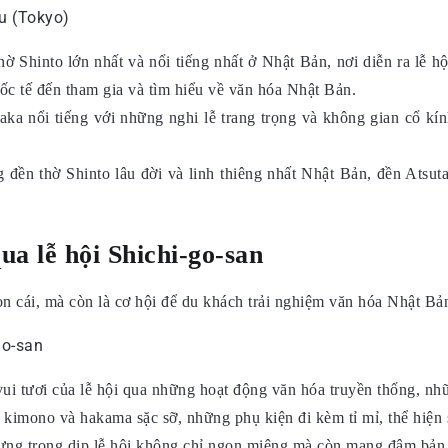
ờ Shinto lớn nhất và nổi tiếng nhất ở Nhật Bản, nơi diễn ra lễ h
c tế đến tham gia và tìm hiểu về văn hóa Nhật Bản.
a nổi tiếng với những nghi lễ trang trọng và không gian cổ kính
đền thờ Shinto lâu đời và linh thiêng nhất Nhật Bản, đền Atsuta
ua lễ hội Shichi-go-san
n cái, mà còn là cơ hội để du khách trải nghiệm văn hóa Nhật Bản
ui tươi của lễ hội qua những hoạt động văn hóa truyền thống, nhữ
kimono và hakama sặc sỡ, những phụ kiện đi kèm tỉ mỉ, thể hiện s
ng trong dịp lễ hội không chỉ ngon miệng mà còn mang đậm bản s