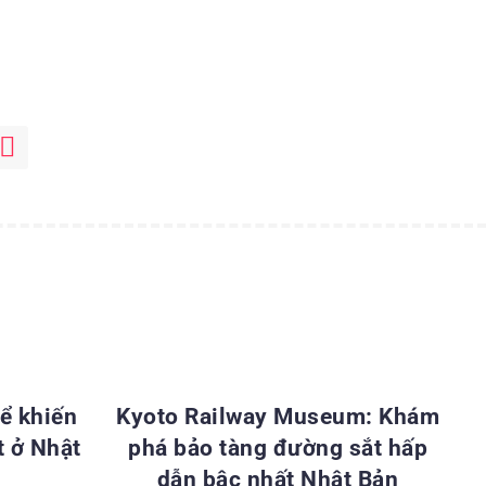
ẬT BẢN
ĐỊA ĐIỂM DU LỊCH NHẬT BẢN
ể khiến
Kyoto Railway Museum: Khám
t ở Nhật
phá bảo tàng đường sắt hấp
dẫn bậc nhất Nhật Bản