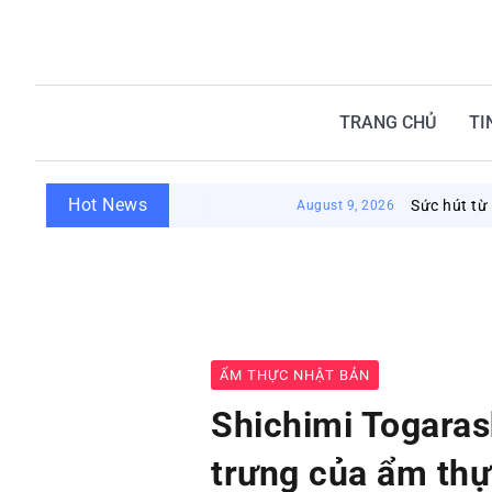
TRANG CHỦ
TI
Hot News
Sức hút từ nhà tắm côn
August 9, 2026
ẨM THỰC NHẬT BẢN
Shichimi Togarash
trưng của ẩm th