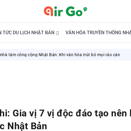
N TỨC DU LỊCH NHẬT BẢN
VĂN HÓA TRUYỀN THỐNG NH
g cộng Nhật Bản: Khi văn hóa trút bỏ mọi rảo cản
August 9, 20
i: Gia vị 7 vị độc đáo tạo nên
ực Nhật Bản