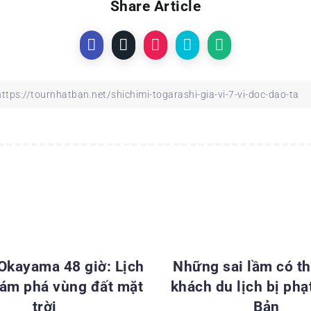
Share Article
ĐIỂM DU LỊCH NHẬT BẢN
KINH NGHIỆM DU LỊCH NH
 Okayama 48 giờ: Lịch
Những sai lầm có th
hám phá vùng đất mặt
khách du lịch bị phạ
trời
Bản