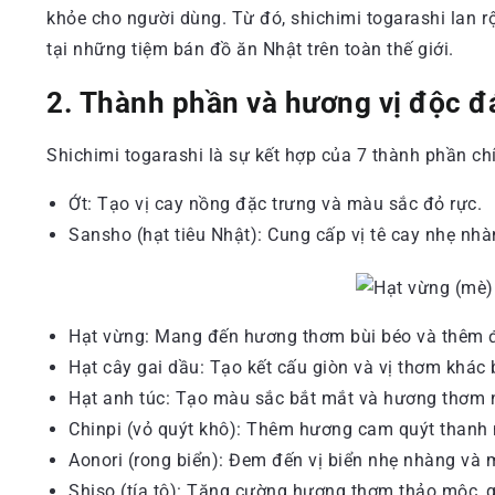
khỏe cho người dùng. Từ đó, shichimi togarashi lan r
tại những tiệm bán đồ ăn Nhật trên toàn thế giới.
2. Thành phần và hương vị độc đ
Shichimi togarashi là sự kết hợp của 7 thành phần ch
Ớt: Tạo vị cay nồng đặc trưng và màu sắc đỏ rực.
Sansho (hạt tiêu Nhật): Cung cấp vị tê cay nhẹ nhàng
Hạt vừng: Mang đến hương thơm bùi béo và thêm độ
Hạt cây gai dầu: Tạo kết cấu giòn và vị thơm khác b
Hạt anh túc: Tạo màu sắc bắt mắt và hương thơm 
Chinpi (vỏ quýt khô): Thêm hương cam quýt thanh 
Aonori (rong biển): Đem đến vị biển nhẹ nhàng và 
Shiso (tía tô): Tăng cường hương thơm thảo mộc, 