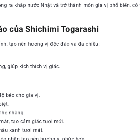
ộng ra khắp nước Nhật và trở thành món gia vị phổ biến, c
áo của Shichimi Togarashi
ính, tạo nên hương vị độc đáo và đa chiều:
, giúp kích thích vị giác.
 béo cho gia vị.
iệt.
nhẹ nhàng.
mát, tạo cảm giác tươi mới.
màu xanh tươi mát.
góp phần tạo nên hương vị phức hợp.