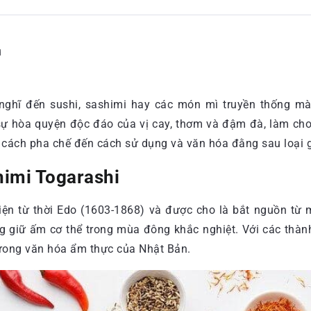
d
 nghĩ đến sushi, sashimi hay các món mì truyền thống mà 
ến sự hòa quyện độc đáo của vị cay, thơm và đậm đà, làm c
, cách pha chế đến cách sử dụng và văn hóa đằng sau loại gi
himi Togarashi
 hiện từ thời Edo (1603-1868) và được cho là bắt nguồn từ 
 giữ ấm cơ thể trong mùa đông khắc nghiệt. Với các thành
trong văn hóa ẩm thực của Nhật Bản.