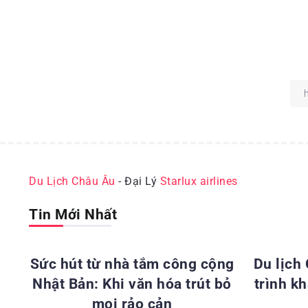
Du Lịch Châu Âu
- Đại Lý
Starlux airlines
Tin Mới Nhất
ĐỊA ĐIỂM DU LỊCH NHẬT BẢN
ĐỊA 
Sức hút từ nhà tắm công cộng
Du lịch
Nhật Bản: Khi văn hóa trút bỏ
trình k
mọi rảo cản