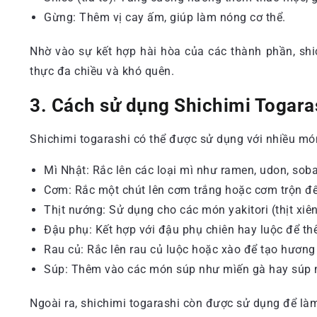
Gừng: Thêm vị cay ấm, giúp làm nóng cơ thể.
Nhờ vào sự kết hợp hài hòa của các thành phần, shi
thực đa chiều và khó quên.
3. Cách sử dụng Shichimi Togara
Shichimi togarashi có thể được sử dụng với nhiều m
Mì Nhật: Rắc lên các loại mì như ramen, udon, sob
Cơm: Rắc một chút lên cơm trắng hoặc cơm trộn đ
Thịt nướng: Sử dụng cho các món yakitori (thịt xiê
Đậu phụ: Kết hợp với đậu phụ chiên hay luộc để t
Rau củ: Rắc lên rau củ luộc hoặc xào để tạo hương 
Súp: Thêm vào các món súp như mìến gà hay súp m
Ngoài ra, shichimi togarashi còn được sử dụng để là