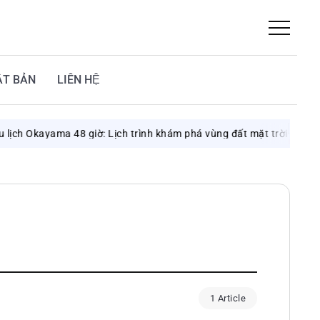
ẬT BẢN
LIÊN HỆ
ch Okayama 48 giờ: Lịch trình khám phá vùng đất mặt trời
Augu
1 Article