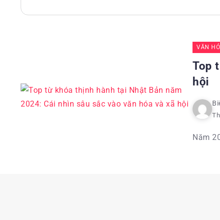
VĂN HÓ
Top t
hội
Bi
Th
Năm 20