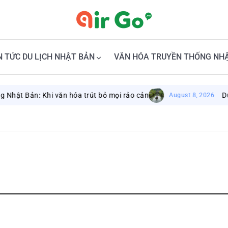
N TỨC DU LỊCH NHẬT BẢN
VĂN HÓA TRUYỀN THỐNG NH
ật Bản: Khi văn hóa trút bỏ mọi rảo cản
Du lị
August 8, 2026