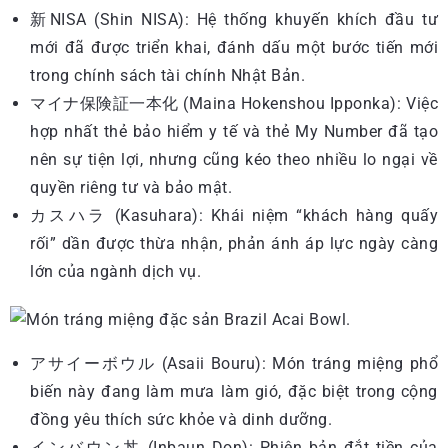
新NISA (Shin NISA): Hệ thống khuyến khích đầu tư
mới đã được triển khai, đánh dấu một bước tiến mới
trong chính sách tài chính Nhật Bản.
マイナ保険証一本化 (Maina Hokenshou Ipponka): Việc
hợp nhất thẻ bảo hiểm y tế và thẻ My Number đã tạo
nên sự tiện lợi, nhưng cũng kéo theo nhiều lo ngại về
quyền riêng tư và bảo mật.
カスハラ (Kasuhara): Khái niệm “khách hàng quấy
rối” dần được thừa nhận, phản ánh áp lực ngày càng
lớn của ngành dịch vụ.
アサイーボウル (Asaii Bouru): Món tráng miệng phổ
biến này đang làm mưa làm gió, đặc biệt trong cộng
đồng yêu thích sức khỏe và dinh dưỡng.
インバウン丼 (Inbaun Don): Phiên bản đắt tiền của