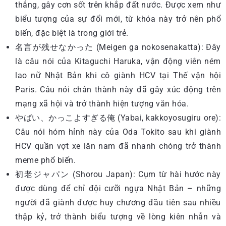
thắng, gây cơn sốt trên khắp đất nước. Được xem như
biểu tượng của sự đổi mới, từ khóa này trở nên phổ
biến, đặc biệt là trong giới trẻ.
名言が残せなかった (Meigen ga nokosenakatta): Đây
là câu nói của Kitaguchi Haruka, vận động viên ném
lao nữ Nhật Bản khi cô giành HCV tại Thế vận hội
Paris. Câu nói chân thành này đã gây xúc động trên
mạng xã hội và trở thành hiện tượng văn hóa.
やばい、かっこよすぎる俺 (Yabai, kakkoyosugiru ore):
Câu nói hóm hỉnh này của Oda Tokito sau khi giành
HCV quần vợt xe lăn nam đã nhanh chóng trở thành
meme phổ biến.
初老ジャパン (Shorou Japan): Cụm từ hài hước này
được dùng để chỉ đội cưỡi ngựa Nhật Bản – những
người đã giành được huy chương đầu tiên sau nhiều
thập kỷ, trở thành biểu tượng về lòng kiên nhẫn và