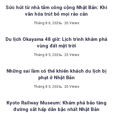
Sức hút từ nhà tắm công cộng Nhật Bản: Khi
văn hóa trút bỏ mọi rảo cản
ĐỊA ĐIỂM DU LỊCH NHẬT BẢN
Tháng 8 6, 2026
20 Views
Du lịch Okayama 48 giờ: Lịch trình khám phá
vùng đất mặt trời
KINH NGHIỆM DU LỊCH NHẬT BẢN
Tháng 8 5, 2026
23 Views
Những sai lầm có thể khiến khách du lịch bị
phạt ở Nhật Bản
ĐỊA ĐIỂM DU LỊCH NHẬT BẢN
Tháng 8 5, 2026
20 Views
Kyoto Railway Museum: Khám phá bảo tàng
đường sắt hấp dẫn bậc nhất Nhật Bản