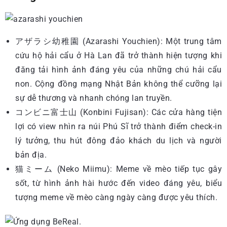
アザラシ幼稚園 (Azarashi Youchien): Một trung tâm
cứu hộ hải cẩu ở Hà Lan đã trở thành hiện tượng khi
đăng tải hình ảnh đáng yêu của những chú hải cẩu
non. Cộng đồng mạng Nhật Bản không thể cưỡng lại
sự dễ thương và nhanh chóng lan truyền.
コンビニ富士山 (Konbini Fujisan): Các cửa hàng tiện
lợi có view nhìn ra núi Phú Sĩ trở thành điểm check-in
lý tưởng, thu hút đông đảo khách du lịch và người
bản địa.
猫ミーム (Neko Miimu): Meme về mèo tiếp tục gây
sốt, từ hình ảnh hài hước đến video đáng yêu, biểu
tượng meme về mèo càng ngày càng được yêu thích.