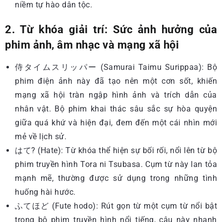
niềm tự hào dân tộc.
2. Từ khóa giải trí: Sức ảnh hưởng của
phim ảnh, âm nhạc và mạng xã hội
侍タイムスリッパー (Samurai Taimu Surippaa): Bộ
phim điện ảnh này đã tạo nên một cơn sốt, khiến
mạng xã hội tràn ngập hình ảnh và trích dẫn của
nhân vật. Bộ phim khai thác sâu sắc sự hòa quyện
giữa quá khứ và hiện đại, đem đến một cái nhìn mới
mẻ về lịch sử.
はて? (Hate): Từ khóa thể hiện sự bối rối, nổi lên từ bộ
phim truyền hình Tora ni Tsubasa. Cụm từ này lan tỏa
mạnh mẽ, thường được sử dụng trong những tình
huống hài hước.
ふてほど (Fute hodo): Rút gọn từ một cụm từ nổi bật
trong bộ phim truyền hình nổi tiếng, câu này nhanh