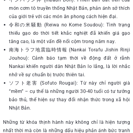
món cơm tô truyền thống Nhật Bản, phản ánh sở thích
của giới trẻ với các món ăn phong cách hiện đại.
令和の米騒動 (Reiwa no Kome Soudou): Tình trạng
thiếu gạo do thời tiết khắc nghiệt đã khiến giá gạo
tăng cao, là một vấn đề nổi cộm trong năm nay.
南海トラフ地震臨時情報 (Nankai Torafu Jishin Rinji
Jouhou): Cảnh báo tạm thời về động đất ở rãnh
Nankai khiến người dân Nhật Bản lo lắng, là lời nhắc
nhở về sự chuẩn bị trước thiên tai.
ソフト老害 (Sofuto Rougai): Từ này chỉ người già
“mềm” – cụ thể là những người 30-40 tuổi có tư tưởng
bảo thủ, thể hiện sự thay đổi nhận thức trong xã hội
Nhật Bản.
Những từ khóa thịnh hành này không chỉ là hiện tượng
nhất thời mà còn là những dấu hiệu phản ánh bức tranh