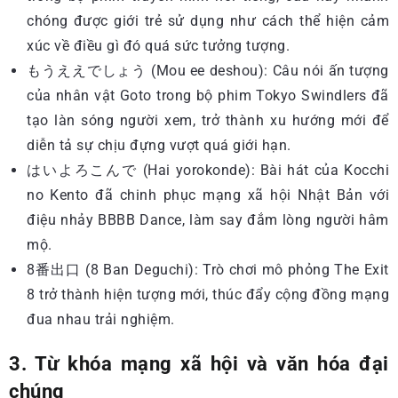
chóng được giới trẻ sử dụng như cách thể hiện cảm
xúc về điều gì đó quá sức tưởng tượng.
もうええでしょう (Mou ee deshou): Câu nói ấn tượng
của nhân vật Goto trong bộ phim Tokyo Swindlers đã
tạo làn sóng người xem, trở thành xu hướng mới để
diễn tả sự chịu đựng vượt quá giới hạn.
はいよろこんで (Hai yorokonde): Bài hát của Kocchi
no Kento đã chinh phục mạng xã hội Nhật Bản với
điệu nhảy BBBB Dance, làm say đắm lòng người hâm
mộ.
8番出口 (8 Ban Deguchi): Trò chơi mô phỏng The Exit
8 trở thành hiện tượng mới, thúc đẩy cộng đồng mạng
đua nhau trải nghiệm.
3. Từ khóa mạng xã hội và văn hóa đại
chúng