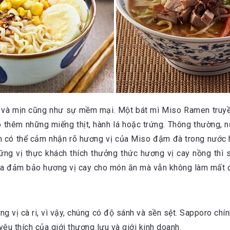
 và mịn cũng như sự mềm mại. Một bát mì Miso Ramen truyền
thêm những miếng thịt, hành lá hoặc trứng. Thông thường, nư
hách có thể cảm nhận rõ hương vị của Miso đậm đà trong nướ
ững vị thực khách thích thưởng thức hương vị cay nồng thì
, vừa đảm bảo hương vị cay cho món ăn mà vẫn không làm mất
 vị cà ri, vì vậy, chúng có độ sánh và sền sệt. Sapporo chí
êu thích của giới thượng lưu và giới kinh doanh.