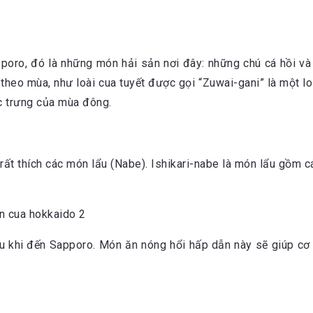
poro, đó là những món hải sản nơi đây: những chú cá hồi và
 theo mùa, như loài cua tuyết được gọi “Zuwai-gani” là một l
ặc trưng của mùa đông.
t thích các món lẩu (Nabe). Ishikari-nabe là món lẩu gồm cá 
âu khi đến Sapporo. Món ăn nóng hổi hấp dẫn này sẽ giúp cơ 