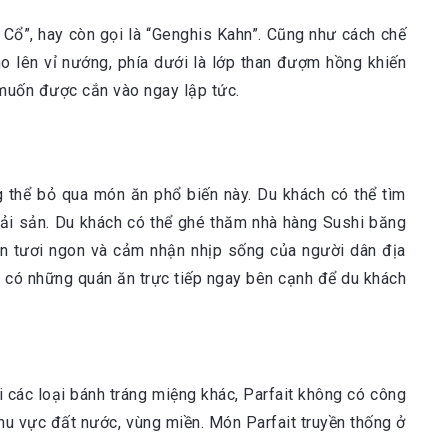
 Cổ”, hay còn gọi là “Genghis Kahn”. Cũng như cách chế
o lên vỉ nướng, phía dưới là lớp than đượm hồng khiến
muốn được cắn vào ngay lập tức.
 thể bỏ qua món ăn phổ biến này. Du khách có thể tìm
 hải sản. Du khách có thể ghé thăm nhà hàng Sushi băng
ản tươi ngon và cảm nhận nhịp sống của người dân địa
òn có những quán ăn trực tiếp ngay bên cạnh để du khách
 các loại bánh tráng miệng khác, Parfait không có công
khu vực đất nước, vùng miền. Món Parfait truyền thống ở