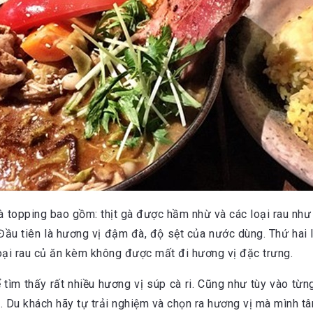
 topping bao gồm: thịt gà được hầm nhừ và các loại rau như b
. Đầu tiên là hương vị đậm đà, độ sệt của nước dùng. Thứ hai 
loại rau củ ăn kèm không được mất đi hương vị đặc trưng.
ể tìm thấy rất nhiều hương vị súp cà ri. Cũng như tùy vào từ
. Du khách hãy tự trải nghiệm và chọn ra hương vị mà mình t