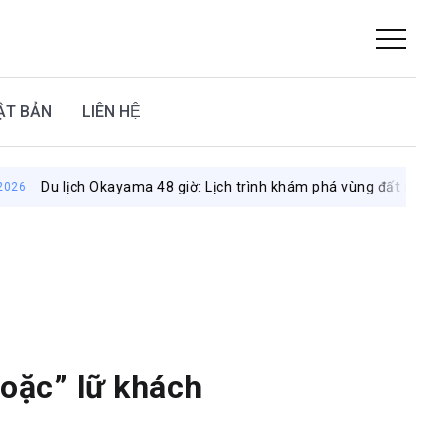
ẬT BẢN
LIÊN HỆ
ayama 48 giờ: Lịch trình khám phá vùng đất mặt trời
August 8,
oặc” lữ khách