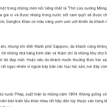
 một trong những món nổi tiếng nhất là “Thịt cừu nướng Mông
a gia vị và được nhúng trong nước sốt cam quýt sẽ được ch
chín, Genghis Khan có màu vàng ươm ươn ướt khiến du khách 
hi, nhưng khi đến thành phố Sapporo, du khách cũng không
o tới những nhà hàng bình dân và thậm chí là những khu chợ
cắt lát đẹp mắt. Hoặc nếu du khách muốn thưởng thức hải s
ẽ rất ngạc nhiên vì ngoài bày bán các loại hải sản, nơi đây c
 từ nước Pháp, xuất hiện từ những năm 1894. Không giống với
phiên bản biến tấu khác nhau rất hấp dẫn tùy thuộc vào từng 