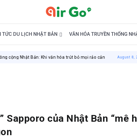
N TỨC DU LỊCH NHẬT BẢN
VĂN HÓA TRUYỀN THỐNG NH
n: Khi văn hóa trút bỏ mọi rảo cản
Du lịch Ok
August 8, 2026
” Sapporo của Nhật Bản “mê h
gon