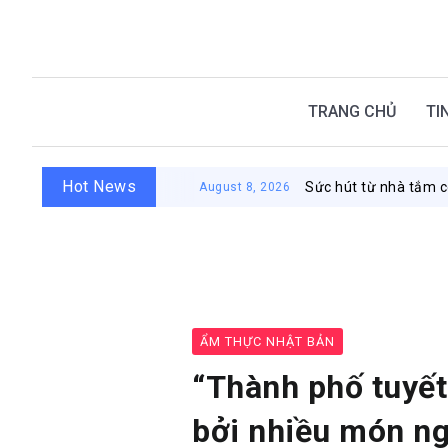
TRANG CHỦ
TI
Hot News
Sức hút từ nhà tắm công cộng Nhật Bả
August 8, 2026
ẨM THỰC NHẬT BẢN
“Thành phố tuyết
bởi nhiều món n