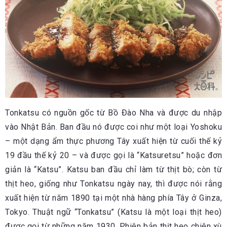
Tonkatsu có nguồn gốc từ Bồ Đào Nha và được du nhập
vào Nhật Bản. Ban đầu nó được coi như một loại Yoshoku
– một dạng ẩm thực phương Tây xuất hiện từ cuối thế kỷ
19 đầu thế kỷ 20 – và được gọi là “Katsuretsu” hoặc đơn
giản là “Katsu”. Katsu ban đầu chỉ làm từ thịt bò; còn từ
thịt heo, giống như Tonkatsu ngày nay, thì được nói rằng
xuất hiện từ năm 1890 tại một nhà hàng phía Tây ở Ginza,
Tokyo. Thuật ngữ “Tonkatsu” (Katsu là một loại thịt heo)
được gọi từ những năm 1930. Phiên bản thịt heo chiên xù