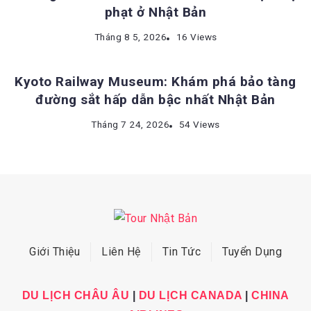
phạt ở Nhật Bản
ĐỊA ĐIỂM DU LỊCH NHẬT BẢN
Tháng 8 5, 2026
16 Views
Kyoto Railway Museum: Khám phá bảo tàng
đường sắt hấp dẫn bậc nhất Nhật Bản
Tháng 7 24, 2026
54 Views
Giới Thiệu
Liên Hệ
Tin Tức
Tuyển Dụng
DU LỊCH CHÂU ÂU
|
DU LỊCH CANADA
|
CHINA