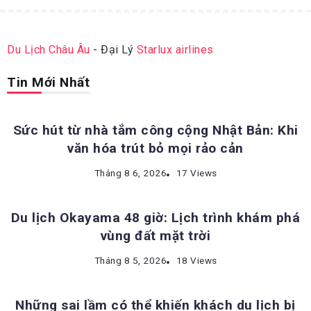
Du Lịch Châu Âu
- Đại Lý
Starlux airlines
Tin Mới Nhất
ĐỊA ĐIỂM DU LỊCH NHẬT BẢN
Sức hút từ nhà tắm công cộng Nhật Bản: Khi
văn hóa trút bỏ mọi rảo cản
ĐỊA ĐIỂM DU LỊCH NHẬT BẢN
Tháng 8 6, 2026
17 Views
Du lịch Okayama 48 giờ: Lịch trình khám phá
vùng đất mặt trời
KINH NGHIỆM DU LỊCH NHẬT BẢN
Tháng 8 5, 2026
18 Views
Những sai lầm có thể khiến khách du lịch bị