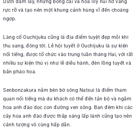
Dưới đầm lầy, những bông cải và hoa lily núi nở vàng
rực rỡ và tạo nên một khung cảnh hùng vĩ đến choáng
ngợp.
Làng cổ Ouchijuku cũng là địa điểm tuyệt đẹp mỗi khi
thu sang, đông tới. Lễ hội tuyết ở Ouchijuku là sự kiện
nổi tiếng, được tổ chức vào trung tuần tháng Hai, với rất
nhiều sự kiện thú vị như lễ diễu hành, đèn lồng tuyết và
bắn pháo hoa.
Senbonzakura nằm bên bờ sông Natsui là điểm tham
quan nổi tiếng mà du khách có thể đến tản bộ và ngắm
hoa anh đào dọc con đường ven sông. Ban đêm khi các
cây hoa anh đào được thắp sáng lấp lánh cũng tạo nên
cảnh tượng vô cùng hấp dẫn.