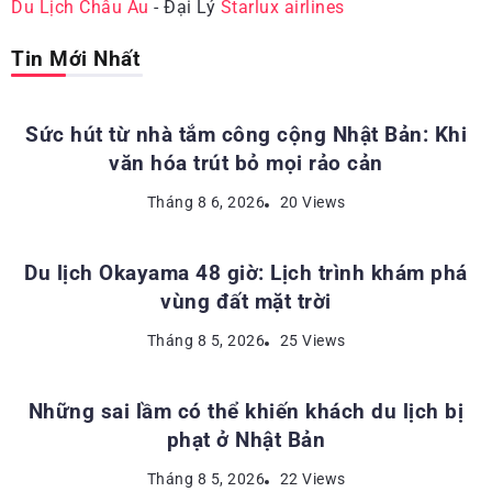
Du Lịch Châu Âu
- Đại Lý
Starlux airlines
Tin Mới Nhất
ĐỊA ĐIỂM DU LỊCH NHẬT BẢN
Sức hút từ nhà tắm công cộng Nhật Bản: Khi
văn hóa trút bỏ mọi rảo cản
ĐỊA ĐIỂM DU LỊCH NHẬT BẢN
Tháng 8 6, 2026
20 Views
Du lịch Okayama 48 giờ: Lịch trình khám phá
vùng đất mặt trời
KINH NGHIỆM DU LỊCH NHẬT BẢN
Tháng 8 5, 2026
25 Views
Những sai lầm có thể khiến khách du lịch bị
phạt ở Nhật Bản
ĐỊA ĐIỂM DU LỊCH NHẬT BẢN
Tháng 8 5, 2026
22 Views