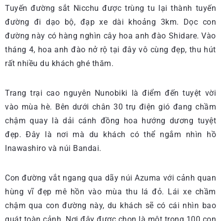
Tuyến đường sắt Nicchu được trùng tu lại thành tuyến
đường đi dạo bộ, đạp xe dài khoảng 3km. Dọc con
đường này có hàng nghìn cây hoa anh đào Shidare. Vào
tháng 4, hoa anh đào nở rộ tại đây vô cùng đẹp, thu hút
rất nhiều du khách ghé thăm.
Trang trại cao nguyên Nunobiki là điểm đến tuyệt vời
vào mùa hè. Bên dưới chân 30 trụ điện gió đang chầm
chậm quay là dải cánh đồng hoa hướng dương tuyệt
đẹp. Đây là nơi mà du khách có thể ngắm nhìn hồ
Inawashiro và núi Bandai.
Con đường vắt ngang qua dãy núi Azuma với cảnh quan
hùng vĩ đẹp mê hồn vào mùa thu lá đỏ. Lái xe chầm
chậm qua con đường này, du khách sẽ có cái nhìn bao
quát toàn cảnh. Nơi đây được chọn là một trong 100 con