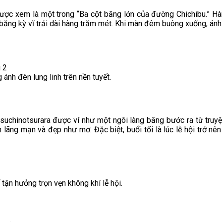
được xem là một trong “Ba cột băng lớn của đường Chichibu.” H
ăng kỳ vĩ trải dài hàng trăm mét. Khi màn đêm buông xuống, ánh 
 2
nh đèn lung linh trên nền tuyết.
otsuchinotsurara được ví như một ngôi làng băng bước ra từ truy
lãng mạn và đẹp như mơ. Đặc biệt, buổi tối là lúc lễ hội trở nê
tận hưởng trọn vẹn không khí lễ hội.