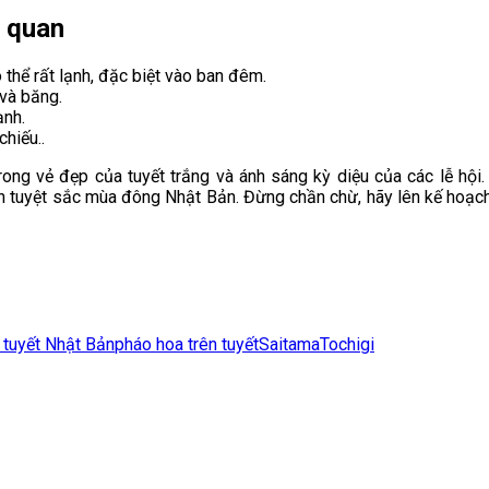
m quan
 thể rất lạnh, đặc biệt vào ban đêm.
 và băng.
ạnh.
hiếu..
 vẻ đẹp của tuyết trắng và ánh sáng kỳ diệu của các lễ hội. Nh
iên tuyệt sắc mùa đông Nhật Bản. Đừng chần chừ, hãy lên kế hoạ
i tuyết Nhật Bản
pháo hoa trên tuyết
Saitama
Tochigi