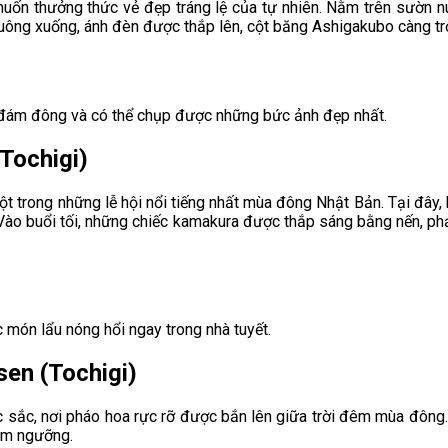
uốn thưởng thức vẻ đẹp tráng lệ của tự nhiên. Nằm trên sườn n
buông xuống, ánh đèn được thắp lên, cột băng Ashigakubo càng trở
 đám đông và có thể chụp được những bức ảnh đẹp nhất.
(Tochigi)
ột trong những lễ hội nổi tiếng nhất mùa đông Nhật Bản. Tại đây
 Vào buổi tối, những chiếc kamakura được thắp sáng bằng nến, p
món lẩu nóng hổi ngay trong nhà tuyết.
sen (Tochigi)
c sắc, nơi pháo hoa rực rỡ được bắn lên giữa trời đêm mùa đông.
iêm ngưỡng.