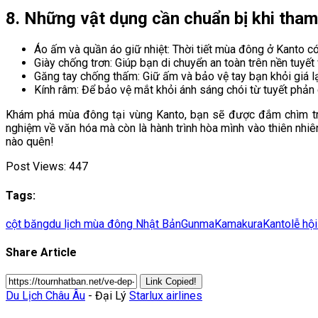
8. Những vật dụng cần chuẩn bị khi tha
Áo ấm và quần áo giữ nhiệt: Thời tiết mùa đông ở Kanto có
Giày chống trơn: Giúp bạn di chuyển an toàn trên nền tuyết
Găng tay chống thấm: Giữ ấm và bảo vệ tay bạn khỏi giá l
Kính râm: Để bảo vệ mắt khỏi ánh sáng chói từ tuyết phản c
Khám phá mùa đông tại vùng Kanto, bạn sẽ được đắm chìm trong
nghiệm về văn hóa mà còn là hành trình hòa mình vào thiên nh
nào quên!
Post Views:
447
Tags:
cột băng
du lịch mùa đông Nhật Bản
Gunma
Kamakura
Kanto
lễ hộ
Share Article
Link Copied!
Du Lịch Châu Âu
- Đại Lý
Starlux airlines