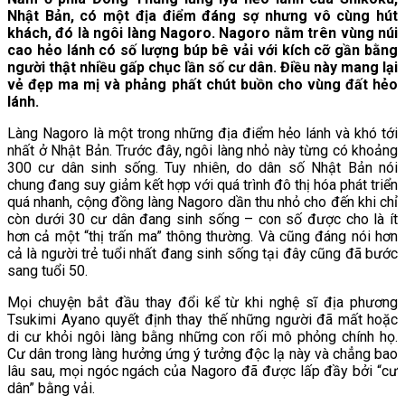
Nhật Bản, có một địa điểm đáng sợ nhưng vô cùng hút
khách, đó là ngôi làng Nagoro. Nagoro nằm trên vùng núi
cao hẻo lánh có số lượng búp bê vải với kích cỡ gần bằng
người thật nhiều gấp chục lần số cư dân. Điều này mang lại
vẻ đẹp ma mị và phảng phất chút buồn cho vùng đất hẻo
lánh.
Làng Nagoro là một trong những địa điểm hẻo lánh và khó tới
nhất ở Nhật Bản. Trước đây, ngôi làng nhỏ này từng có khoảng
300 cư dân sinh sống. Tuy nhiên, do dân số Nhật Bản nói
chung đang suy giảm kết hợp với quá trình đô thị hóa phát triển
quá nhanh, cộng đồng làng Nagoro dần thu nhỏ cho đến khi chỉ
còn dưới 30 cư dân đang sinh sống – con số được cho là ít
hơn cả một “thị trấn ma” thông thường. Và cũng đáng nói hơn
cả là người trẻ tuổi nhất đang sinh sống tại đây cũng đã bước
sang tuổi 50.
Mọi chuyện bắt đầu thay đổi kể từ khi nghệ sĩ địa phương
Tsukimi Ayano quyết định thay thế những người đã mất hoặc
di cư khỏi ngôi làng bằng những con rối mô phỏng chính họ.
Cư dân trong làng hưởng ứng ý tưởng độc lạ này và chẳng bao
lâu sau, mọi ngóc ngách của Nagoro đã được lấp đầy bởi “cư
dân” bằng vải.