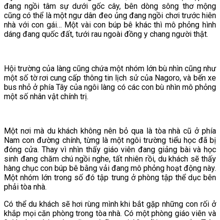
đang ngồi tâm sự dưới gốc cây, bên dòng sông thơ mộng
cũng có thể là một ngư dân đeo ủng đang ngồi chơi trước hiên
nhà với con gái… Một vài con búp bê khác thì mô phỏng hình
dáng đang quốc đất, tưới rau ngoài đồng y chang người thật.
Hội trường của làng cũng chứa một nhóm lớn bù nhìn cũng như
một số tờ rơi cung cấp thông tin lịch sử của Nagoro, và bến xe
bus nhỏ ở phía Tây của ngôi làng có các con bù nhìn mô phỏng
một số nhân vật chính trị.
Một nơi mà du khách không nên bỏ qua là tòa nhà cũ ở phía
Nam con đường chính, từng là một ngôi trường tiểu học đã bị
đóng cửa. Thay vì nhìn thấy giáo viên đang giảng bài và học
sinh đang chăm chú ngồi nghe, tất nhiên rồi, du khách sẽ thấy
hàng chục con búp bê bằng vải đang mô phỏng hoạt động này.
Một nhóm lớn trong số đó tập trung ở phòng tập thể dục bên
phải tòa nhà.
Có thể du khách sẽ hơi rùng mình khi bắt gặp những con rối ở
khắp mọi căn phòng trong tòa nhà. Có một phòng giáo viên và