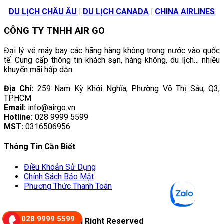
DU LỊCH CHÂU ÂU
|
DU LỊCH CANADA
|
CHINA AIRLINES
CÔNG TY TNHH AIR GO
Đại lý vé máy bay các hãng hàng không trong nước vào quốc
tế. Cung cấp thông tin khách sạn, hàng không, du lịch… nhiều
khuyến mãi hấp dẫn
Địa Chỉ:
259 Nam Kỳ Khởi Nghĩa, Phường Võ Thị Sáu, Q3,
TPHCM
Email:
info@airgo.vn
Hotline:
028 9999 5599
MST:
0316506956
Thông Tin Cần Biết
Điều Khoản Sử Dụng
Chính Sách Bảo Mật
Phương Thức Thanh Toán
028 9999 5599
© Copyright 2022. All Right Reserved