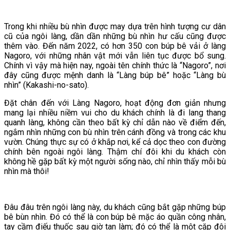
Trong khi nhiều bù nhìn được may dựa trên hình tượng cư dân
cũ của ngôi làng, dần dần những bù nhìn hư cấu cũng được
thêm vào. Đến năm 2022, có hơn 350 con búp bê vải ở làng
Nagoro, với những nhân vật mới vẫn liên tục được bổ sung.
Chính vì vậy mà hiện nay, ngoài tên chính thức là “Nagoro”, nơi
đây cũng được mệnh danh là “Làng búp bê” hoặc “Làng bù
nhìn” (Kakashi-no-sato).
Đặt chân đến với Làng Nagoro, hoạt động đơn giản nhưng
mang lại nhiều niềm vui cho du khách chính là đi lang thang
quanh làng, không cần theo bất kỳ chỉ dẫn nào về điểm đến,
ngắm nhìn những con bù nhìn trên cánh đồng và trong các khu
vườn. Chúng thực sự có ở khắp nơi, kể cả dọc theo con đường
chính bên ngoài ngôi làng. Thậm chí đôi khi du khách còn
không hề gặp bất kỳ một người sống nào, chỉ nhìn thấy mỗi bù
nhìn mà thôi!
Đâu đâu trên ngôi làng này, du khách cũng bắt gặp những búp
bê bùn nhìn. Đó có thể là con búp bê mặc áo quần công nhân,
tay cầm điếu thuốc sau giờ tan làm; đó có thể là một cặp đôi