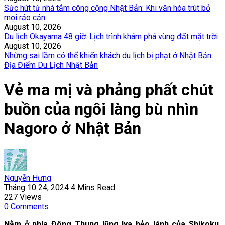
Sức hút từ nhà tắm công cộng Nhật Bản: Khi văn hóa trút bỏ
mọi rảo cản
August 10, 2026
Du lịch Okayama 48 giờ: Lịch trình khám phá vùng đất mặt trời
August 10, 2026
Những sai lầm có thể khiến khách du lịch bị phạt ở Nhật Bản
Địa Điểm Du Lịch Nhật Bản
Vẻ ma mị và phảng phất chút
buồn của ngôi làng bù nhìn
Nagoro ở Nhật Bản
Nguyễn Hưng
Tháng 10 24, 2024
4 Mins Read
227
Views
0
Comments
Nằm ở phía Đông Thung lũng Iya hẻo lánh của Shikoku,