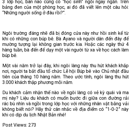
3 lớp học, bàn nào cũng có “học sinh” ngồi ngay ngắn. Trên
bảng đen của một phòng học, ai đó đã viết lên một câu hỏi:
“Những người sống ở đâu rồi?”.
Ngôi trường đáng nhẽ đã bị đóng cửa này như hồi sinh kể từ
khi có những con búp bê. Bà Ayano và người dân đến đây để
mường tượng lại không gian trước kia. Hoặc các ngày thứ 4
hàng tuần, bà đến để dạy một vài người từ xa về học cách làm
búp bê.
Một vài năm trở lại đây, khi ngôi làng này thu hút khách khắp
nơi, người ta bắt đầu tổ chức Lễ hội Búp bê vào Chủ nhật đầu
tiên của tháng 10 hàng năm. Theo ước tính, ngôi làng thu hút
3.000 khách thập phương mỗi năm.
Du khách cảm nhận thế nào về ngôi làng có vẻ kỳ quái và ma
mị này? Liệu du khách có muốn bước đi giữa con đường rải
rác bù nhìn và ngồi trong lớp học với những nhân vật bằng vải
không biết nói? Hãy thử cân nhắc về địa điểm có “1-0-2” này
khi có dịp du lịch Nhật Bản nhé!
Post Views:
273