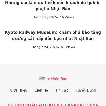
Những sai lầm có thể khiến khách du lịch bị
phạt ở Nhật Bản
ĐỊA ĐIỂM DU LỊCH NHẬT BẢN
Tháng 8 5, 2026
16 Views
Kyoto Railway Museum: Khám phá bảo tàng
đường sắt hấp dẫn bậc nhất Nhật Bản
Tháng 7 24, 2026
53 Views
Giới Thiệu
Liên Hệ
Tin Tức
Tuyển Dụng
DU LỊCH CHÂU ÂU
|
DU LỊCH CANADA
|
CHINA