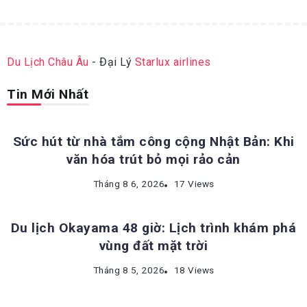
Du Lịch Châu Âu
- Đại Lý
Starlux airlines
Tin Mới Nhất
ĐỊA ĐIỂM DU LỊCH NHẬT BẢN
Sức hút từ nhà tắm công cộng Nhật Bản: Khi
văn hóa trút bỏ mọi rảo cản
ĐỊA ĐIỂM DU LỊCH NHẬT BẢN
Tháng 8 6, 2026
17 Views
Du lịch Okayama 48 giờ: Lịch trình khám phá
vùng đất mặt trời
KINH NGHIỆM DU LỊCH NHẬT BẢN
Tháng 8 5, 2026
18 Views