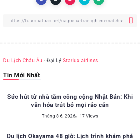
Du Lịch Châu Âu
- Đại Lý
Starlux airlines
Tin Mới Nhất
ĐỊA ĐIỂM DU LỊCH NHẬT BẢN
Sức hút từ nhà tắm công cộng Nhật Bản: Khi
văn hóa trút bỏ mọi rảo cản
ĐỊA ĐIỂM DU LỊCH NHẬT BẢN
Tháng 8 6, 2026
17 Views
Du lịch Okayama 48 giờ: Lịch trình khám phá